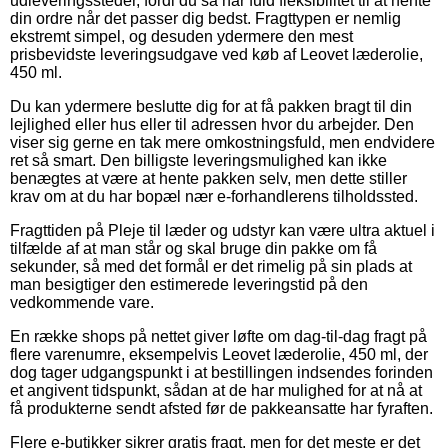
udleveringssteder, fordi du så har fuld fleksibilitet til at hente
din ordre når det passer dig bedst. Fragttypen er nemlig
ekstremt simpel, og desuden ydermere den mest
prisbevidste leveringsudgave ved køb af Leovet læderolie,
450 ml.
Du kan ydermere beslutte dig for at få pakken bragt til din
lejlighed eller hus eller til adressen hvor du arbejder. Den
viser sig gerne en tak mere omkostningsfuld, men endvidere
ret så smart. Den billigste leveringsmulighed kan ikke
benægtes at være at hente pakken selv, men dette stiller
krav om at du har bopæl nær e-forhandlerens tilholdssted.
Fragttiden på Pleje til læder og udstyr kan være ultra aktuel i
tilfælde af at man står og skal bruge din pakke om få
sekunder, så med det formål er det rimelig på sin plads at
man besigtiger den estimerede leveringstid på den
vedkommende vare.
En række shops på nettet giver løfte om dag-til-dag fragt på
flere varenumre, eksempelvis Leovet læderolie, 450 ml, der
dog tager udgangspunkt i at bestillingen indsendes forinden
et angivent tidspunkt, sådan at de har mulighed for at nå at
få produkterne sendt afsted før de pakkeansatte har fyraften.
Flere e-butikker sikrer gratis fragt, men for det meste er det