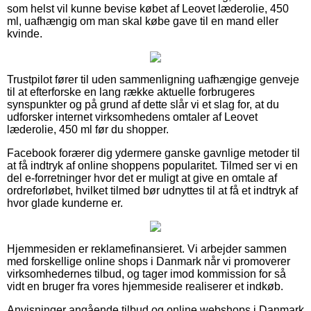
som helst vil kunne bevise købet af Leovet læderolie, 450
ml, uafhængig om man skal købe gave til en mand eller
kvinde.
Trustpilot fører til uden sammenligning uafhængige genveje
til at efterforske en lang række aktuelle forbrugeres
synspunkter og på grund af dette slår vi et slag for, at du
udforsker internet virksomhedens omtaler af Leovet
læderolie, 450 ml før du shopper.
Facebook forærer dig ydermere ganske gavnlige metoder til
at få indtryk af online shoppens popularitet. Tilmed ser vi en
del e-forretninger hvor det er muligt at give en omtale af
ordreforløbet, hvilket tilmed bør udnyttes til at få et indtryk af
hvor glade kunderne er.
Hjemmesiden er reklamefinansieret. Vi arbejder sammen
med forskellige online shops i Danmark når vi promoverer
virksomhedernes tilbud, og tager imod kommission for så
vidt en bruger fra vores hjemmeside realiserer et indkøb.
Anvisninger angående tilbud og online webshops i Danmark