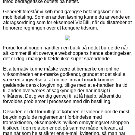
imod bedrageriske outlets på nettet.
Generelt foreslår vi køb med gængse betalingskort eller
mobilbetaling. Som en anden løsning kunne du anvende en
afdragsordning som for eksempel ViaBill, når du tilstræber at
honorere regningen over et længere tidsrum.
Forud for at nogen handler i en butik på nettet burde de når
alt kommer til alt overveje webshoppens handelsbetingelser,
det er dog i mange tilfælde ikke super spændende.
Et alternativ kunne måske være at bemærke om online
virksomheden er e-mærke godkendt, grundet at det skulle
være en angivelse af at online firmaet imødekommer
gældende dansk lovgivning, tillige med at e-handlen fra tid
til anden overværes af sagkyndige der har indsigt i
vilkårene. Det giver dig genvej til at få hjælp, såfremt du
forvoldes problemer i processen med din bestilling.
Desuden er det fornuftigt at køberen er vidende om de mest
betydningsfulde reglementer i forbindelse med
transaktionen, eksempelvis hvilken ombytningsret shoppen
tilsikrer. I den relation er det på samme måde relevant, at
man når som helst sikrer ens e-mail kvittering, så man når