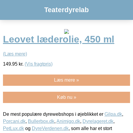
Teaterdyrelab
Leovet læderolie, 450 ml
(Læs mere)
149.95
kr.
(Vis fragtpris)
Læs mere »
Køb nu »
De mest populære dyrewebshops i øjeblikket er
Gilpa.dk
,
Porcani.dk
,
Bullerbox.dk
,
Animigo.dk
,
Dyrelageret.dk
,
PetLux.dk
og
DyreVerdenen.dk
, som alle har et stort