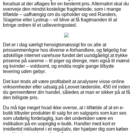
forudsat at der aftages for en bestemt pris. Alternativt skal du
overveje den mindst kostelige fragtmetode, som i mange
tilfælde – uafhængig om du opholder sig ved Randers,
Slagelse eller Lystrup – vil blive at få fragtmanden til at
bringe ordren til et udleveringssted.
Det er i dag særligt hensigtsmæssigt for os alle at
prissammenligne hos diverse e-forhandlere, og følgelig har
adskillige internet varehuse fundet det uundgåeligt at trykke
priserne på varerne – til piger og drenge, men også til mænd
og kvinder – voldsomt, og endda nogle gange tilbyde
levering uden gebyr.
Det kan trods alt være profitabelt at analysere visse online
virksomheder efter udsalg på Leovet læderolie, 450 ml inden
du gennemfører din handel, således at man er sikker på at få
den billigste pris.
Du må lige meget hvad ikke overse, at i tilfælde af at en e-
butik tilbyder produkter til salg for en salgspris som kan ses
som ufattelig fordelagtig, kan det undertiden være en
indikation på en uoprigtig e-butik. Handler med kort er
imidlertid inkluderet i et regulativ, der hjælper dig som køber