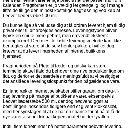
nemt kan hente varerne lige præcis når det passer ind i din
kalender. Fragtformen er jo vældig let gængelig, og i mange
tilfælde tillige den mindst kostelige fragtløsning ved køb af
Leovet lædersæbe 500 ml.
Du kunne lige så vel udse dig at få ordren leveret hjem til dig
privat eller til dit arbejdes adresse. Leveringstypen bliver
typisk en smule mere pebret, men omvendt ekstremt
ukompliceret. Den mest letkøbte leveringsmetode kan ikke
benægtes at være at du selv henter pakken, hvilket dog
kræver at du lever i nærheden af internet butikkens
hjemsted.
Fragtperioden på Pleje til læder og udstyr kan være
temmelig aktuel ifald du behøver dine nye produkter lige om
lidt, og derfor er det særdeles meningsfuldt at vi besigtiger
det anslåede leveringstidspunkt for den pågældende vare.
En lang række internet selskaber stiller garanti om dag-til-
dag levering på mange af butikkens varer, eksempelvis
Leovet lædersæbe 500 ml, der dog nødvendiggør at
bestillingen indsendes tidligere end et givent klokkeslæt,
med hensynstagen til at de har en chance for at nå at få de
nye varer afsendt før pakkepersonalet holder fyraften.
Indtil flere forretninger på nettet garanterer gebyrfri levering,