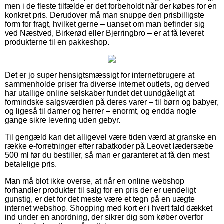
men i de fleste tilfælde er det forbeholdt når der købes for en
konkret pris. Derudover må man snuppe den prisbilligste
form for fragt, hvilket gerne – uanset om man befinder sig
ved Næstved, Birkerød eller Bjerringbro – er at få leveret
produkterne til en pakkeshop.
Det er jo super hensigtsmæssigt for internetbrugere at
sammenholde priser fra diverse internet outlets, og derved
har utallige online selskaber fundet det uundgåeligt at
formindske salgsværdien på deres varer – til børn og babyer,
og ligeså til damer og herrer – enormt, og endda nogle
gange sikre levering uden gebyr.
Til gengæld kan det alligevel være tiden værd at granske en
række e-forretninger efter rabatkoder på Leovet lædersæbe
500 ml før du bestiller, så man er garanteret at få den mest
betalelige pris.
Man må blot ikke overse, at når en online webshop
forhandler produkter til salg for en pris der er uendeligt
gunstig, er det for det meste være et tegn på en uægte
internet webshop. Shopping med kort er i hvert fald dækket
ind under en anordning, der sikrer dig som køber overfor