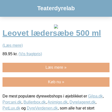
Teaterdyrelab
Leovet lædersæbe 500 ml
(Læs mere)
89.95
kr.
(Vis fragtpris)
Læs mere »
Køb nu »
De mest populære dyrewebshops i øjeblikket er
Gilpa.dk
,
Porcani.dk
,
Bullerbox.dk
,
Animigo.dk
,
Dyrelageret.dk
,
PetLux.dk
og
DyreVerdenen.dk
, som alle har et stort