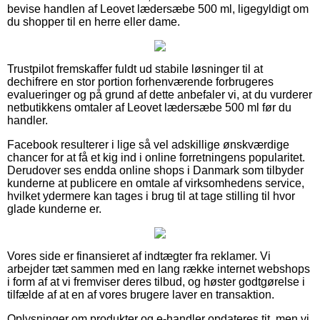
bevise handlen af Leovet lædersæbe 500 ml, ligegyldigt om
du shopper til en herre eller dame.
Trustpilot fremskaffer fuldt ud stabile løsninger til at
dechifrere en stor portion forhenværende forbrugeres
evalueringer og på grund af dette anbefaler vi, at du vurderer
netbutikkens omtaler af Leovet lædersæbe 500 ml før du
handler.
Facebook resulterer i lige så vel adskillige ønskværdige
chancer for at få et kig ind i online forretningens popularitet.
Derudover ses endda online shops i Danmark som tilbyder
kunderne at publicere en omtale af virksomhedens service,
hvilket ydermere kan tages i brug til at tage stilling til hvor
glade kunderne er.
Vores side er finansieret af indtægter fra reklamer. Vi
arbejder tæt sammen med en lang række internet webshops
i form af at vi fremviser deres tilbud, og høster godtgørelse i
tilfælde af at en af vores brugere laver en transaktion.
Oplysninger om produkter og e-handler opdateres tit, men vi