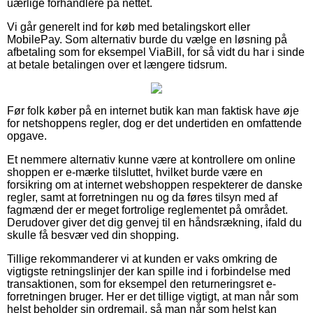
uærlige forhandlere på nettet.
Vi går generelt ind for køb med betalingskort eller
MobilePay. Som alternativ burde du vælge en løsning på
afbetaling som for eksempel ViaBill, for så vidt du har i sinde
at betale betalingen over et længere tidsrum.
Før folk køber på en internet butik kan man faktisk have øje
for netshoppens regler, dog er det undertiden en omfattende
opgave.
Et nemmere alternativ kunne være at kontrollere om online
shoppen er e-mærke tilsluttet, hvilket burde være en
forsikring om at internet webshoppen respekterer de danske
regler, samt at forretningen nu og da føres tilsyn med af
fagmænd der er meget fortrolige reglementet på området.
Derudover giver det dig genvej til en håndsrækning, ifald du
skulle få besvær ved din shopping.
Tillige rekommanderer vi at kunden er vaks omkring de
vigtigste retningslinjer der kan spille ind i forbindelse med
transaktionen, som for eksempel den returneringsret e-
forretningen bruger. Her er det tillige vigtigt, at man når som
helst beholder sin ordremail, så man når som helst kan