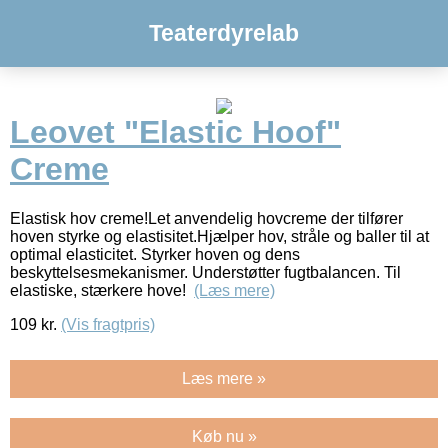
Teaterdyrelab
Leovet "Elastic Hoof"
Creme
Elastisk hov creme!Let anvendelig hovcreme der tilfører
hoven styrke og elastisitet.Hjælper hov, stråle og baller til at
optimal elasticitet. Styrker hoven og dens
beskyttelsesmekanismer. Understøtter fugtbalancen. Til
elastiske, stærkere hove!
(Læs mere)
109
kr.
(Vis fragtpris)
Læs mere »
Køb nu »