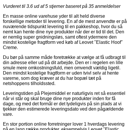
Vurderet til
3.6
ud af 5 stjerner baseret på
35
anmeldelser
En masse online varehuse yder til alt held diverse
forskellige metoder til levering. En af de mest anvendte er på
nuværende tidspunkt levering til en pakkeshop, hvor du så
nemt kan hente dine nye produkter når der er tid til det. Den
er nemlig super gnidningsløs, samt oftest ydermere den
mindst kostelige fragtform ved køb af Leovet "Elastic Hoof"
Creme.
Du bør på samme måde foretrække at vælge at få udbragt til
din adresse eller ud på dit arbejde. Den er i regelen en lille
smule mere omkostningsfuld, men omvendt vældig ligetil.
Den mindst kostelige fragtform er uden tvivl selv at hente
varerne, som dog kræver at du har bopæl tæt på
netshoppens tilholdssted.
Leveringstiden på Plejemiddel er naturligvis ret så essentiel
når vi står og skal bruge dine nye produkter inden for få
dage, og med det formål er det tydeligvis på sin plads at vi
tjekker den estimerede leveringsdato ved den pågældende
vare.
En stor portion online forretninger lover 1 hverdags levering
på en lang række produkter, eksempelvis Leovet "Elastic