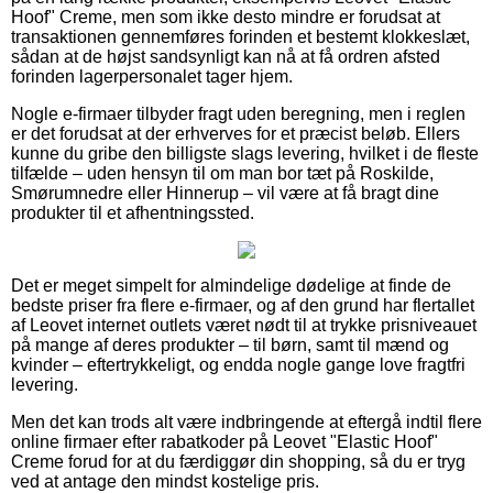
Hoof" Creme, men som ikke desto mindre er forudsat at
transaktionen gennemføres forinden et bestemt klokkeslæt,
sådan at de højst sandsynligt kan nå at få ordren afsted
forinden lagerpersonalet tager hjem.
Nogle e-firmaer tilbyder fragt uden beregning, men i reglen
er det forudsat at der erhverves for et præcist beløb. Ellers
kunne du gribe den billigste slags levering, hvilket i de fleste
tilfælde – uden hensyn til om man bor tæt på Roskilde,
Smørumnedre eller Hinnerup – vil være at få bragt dine
produkter til et afhentningssted.
Det er meget simpelt for almindelige dødelige at finde de
bedste priser fra flere e-firmaer, og af den grund har flertallet
af Leovet internet outlets været nødt til at trykke prisniveauet
på mange af deres produkter – til børn, samt til mænd og
kvinder – eftertrykkeligt, og endda nogle gange love fragtfri
levering.
Men det kan trods alt være indbringende at eftergå indtil flere
online firmaer efter rabatkoder på Leovet "Elastic Hoof"
Creme forud for at du færdiggør din shopping, så du er tryg
ved at antage den mindst kostelige pris.