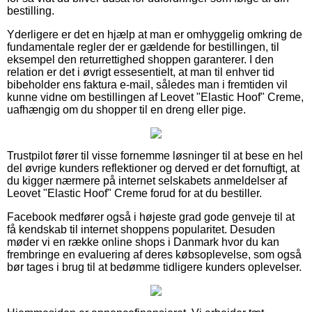
bestilling.
Yderligere er det en hjælp at man er omhyggelig omkring de
fundamentale regler der er gældende for bestillingen, til
eksempel den returrettighed shoppen garanterer. I den
relation er det i øvrigt essesentielt, at man til enhver tid
bibeholder ens faktura e-mail, således man i fremtiden vil
kunne vidne om bestillingen af Leovet "Elastic Hoof" Creme,
uafhængig om du shopper til en dreng eller pige.
Trustpilot fører til visse fornemme løsninger til at bese en hel
del øvrige kunders reflektioner og derved er det fornuftigt, at
du kigger nærmere på internet selskabets anmeldelser af
Leovet "Elastic Hoof" Creme forud for at du bestiller.
Facebook medfører også i højeste grad gode genveje til at
få kendskab til internet shoppens popularitet. Desuden
møder vi en række online shops i Danmark hvor du kan
frembringe en evaluering af deres købsoplevelse, som også
bør tages i brug til at bedømme tidligere kunders oplevelser.