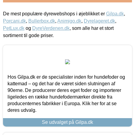
De mest populære dyrewebshops i øjeblikket er
Gilpa.dk
,
Porcani.dk
,
Bullerbox.dk
,
Animigo.dk
,
Dyrelageret.dk
,
PetLux.dk
og
DyreVerdenen.dk
, som alle har et stort
sortiment til gode priser.
Hos Gilpa.dk er de specialister inden for hundefoder og
kattemad – og det har de været siden slutningen af
90erne. De producerer deres eget foder og importerer
ligeledes en række hundefodermærker direkte fra
producenternes fabrikker i Europa. Klik her for at se
deres udvalg.
Se udvalget på Gilpa.dk