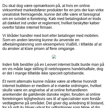
Du skal dog være opmærksom på, at hvis en online
virksomhed markedsfører produkter for en pris der kan virke
urealistisk fremragende, kunne det ofte være et faresignal
om en svindel e-forretning. Køb med betalingskort er trods
alt dækket ind under et reglement, hvilket beskytter køber
overfor falske internet firmaer.
Vi tilråder handler med kort eller betalinger med mobilen.
Som en anden løsning kunne du anvende en
afbetalingsløsning som eksempelvis ViaBill, i tilfælde af at
du ønsker at klare prisen af flere omgange.
Inden folk bestiller på en Leovet internet butik burde man på
en vis måde tage stilling til netshoppens handelsaftale, dog
er det i mange tilfælde ikke specielt ophidsende.
Et nemt alternativ kunne måske være at efterse hvorvidt
internet butikken er medlem af e-mærke ordningen, hvilket
skulle være en angivelse af at online forhandleren
anerkender de gældende danske regler, foruden at online
forretningen lejlighedsvis ses til af specialister som forstår
vedtægterne på området. Det giver dig anledning til bistand,
for så vidt du bliver udsat for udfordringer som følge af din