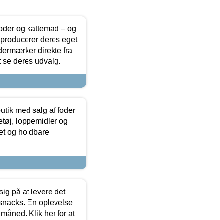
foder og kattemad – og
 producerer deres eget
dermærker direkte fra
t se deres udvalg.
utik med salg af foder
etøj, loppemidler og
tet og holdbare
sig på at levere det
 snacks. En oplevelse
 måned. Klik her for at