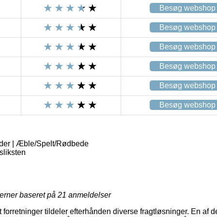
Besøg webshop
Besøg webshop
Besøg webshop
Besøg webshop
Besøg webshop
Besøg webshop
der | Æble/Spelt/Rødbede
liksten
jerner baseret på
21
anmeldelser
forretninger tildeler efterhånden diverse fragtløsninger. En af 