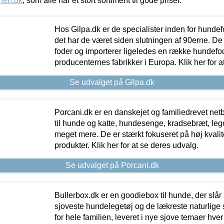
nen.dk
, som alle har et stort sortiment til gode priser.
Hos Gilpa.dk er de specialister inden for hunde
det har de været siden slutningen af 90erne. De
foder og importerer ligeledes en række hundefo
producenternes fabrikker i Europa. Klik her for a
Se udvalget på Gilpa.dk
Porcani.dk er en danskejet og familiedrevet netb
til hunde og katte, hundesenge, kradsebræt, leg
meget mere. De er stærkt fokuseret på høj kvali
produkter. Klik her for at se deres udvalg.
Se udvalget på Porcani.dk
Bullerbox.dk er en goodiebox til hunde, der slår 
sjoveste hundelegetøj og de lækreste naturlige
for hele familien, leveret i nye sjove temaer hver