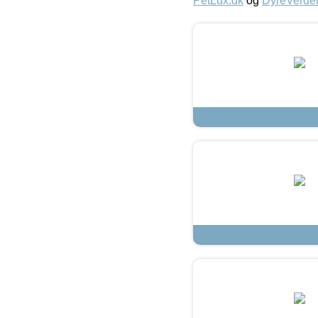
PetLux.dk
og
DyreVerde