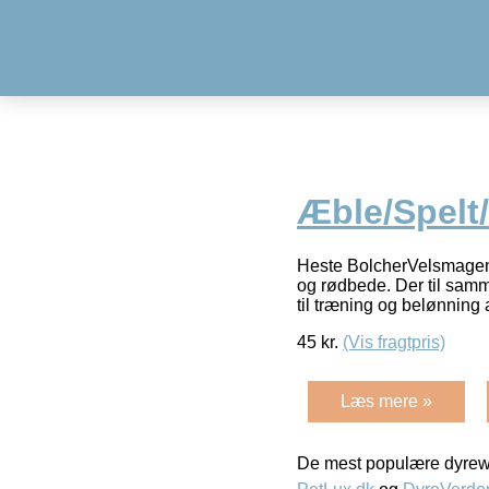
Æble/Spelt
Heste BolcherVelsmagend
og rødbede. Der til samm
til træning og belønning 
45
kr.
(Vis fragtpris)
Læs mere »
De mest populære dyrewe