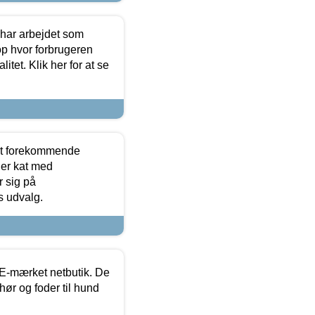
 har arbejdet som
op hvor forbrugeren
itet. Klik her for at se
est forekommende
ler kat med
r sig på
s udvalg.
E-mærket netbutik. De
hør og foder til hund