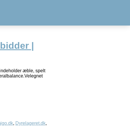
bidder |
ndeholder æble, spelt
neralbalance.Velegnet
igo.dk
,
Dyrelageret.dk
,