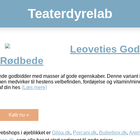
Teaterdyrelab
Leoveties God
/Rødbede
e godbidder med masser af gode egenskaber. Denne variant i
en medvirker til hestens velbefinden, fordøjelse og vitamin/mi
af din hes
(Læs mere)
Køb nu »
bshops i øjeblikket er
Gilpa.dk
,
Porcani.dk
,
Bullerbox.dk
,
Anim