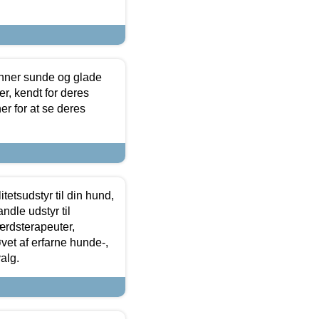
enner sunde og glade
r, kendt for deres
r for at se deres
tetsudstyr til din hund,
ndle udstyr til
ærdsterapeuter,
øvet af erfarne hunde-,
alg.