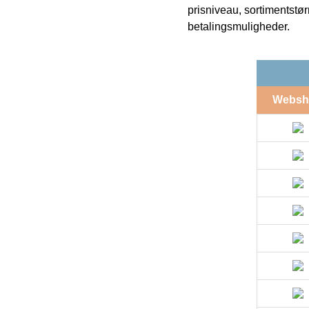
prisniveau, sortimentstø
betalingsmuligheder.
Websh