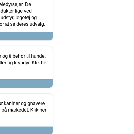
æledyrsejer. De
odukter lige ved
udstyr, legetøj og
 for at se deres udvalg.
og tilbehør til hunde,
ller og krybdyr. Klik her
or kaniner og gnavere
g på markedet. Klik her