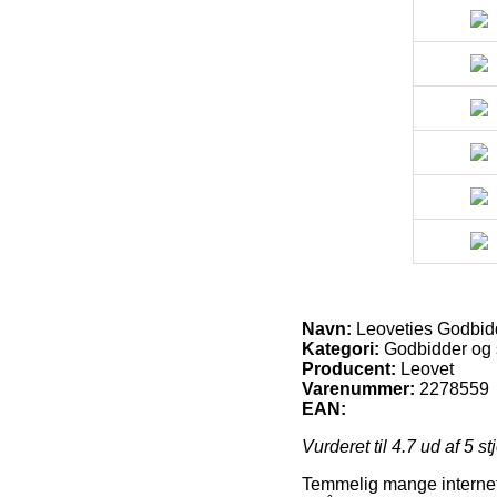
Navn:
Leoveties Godbid
Kategori:
Godbidder og s
Producent:
Leovet
Varenummer:
2278559
EAN:
Vurderet til
4.7
ud af 5 st
Temmelig mange internet 