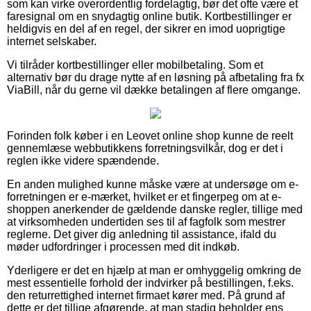
som kan virke overordentlig fordelagtig, bør det ofte være et
faresignal om en snydagtig online butik. Kortbestillinger er
heldigvis en del af en regel, der sikrer en imod uoprigtige
internet selskaber.
Vi tilråder kortbestillinger eller mobilbetaling. Som et
alternativ bør du drage nytte af en løsning på afbetaling fra fx
ViaBill, når du gerne vil dække betalingen af flere omgange.
Forinden folk køber i en Leovet online shop kunne de reelt
gennemlæse webbutikkens forretningsvilkår, dog er det i
reglen ikke videre spændende.
En anden mulighed kunne måske være at undersøge om e-
forretningen er e-mærket, hvilket er et fingerpeg om at e-
shoppen anerkender de gældende danske regler, tillige med
at virksomheden undertiden ses til af fagfolk som mestrer
reglerne. Det giver dig anledning til assistance, ifald du
møder udfordringer i processen med dit indkøb.
Yderligere er det en hjælp at man er omhyggelig omkring de
mest essentielle forhold der indvirker på bestillingen, f.eks.
den returrettighed internet firmaet kører med. På grund af
dette er det tillige afgørende, at man stadig beholder ens