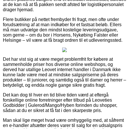
at de kan nå at få pakken sendt afsted før logistikpersonalet
drager hjemad.
Flere butikker på nettet frembyder fri fragt, men ofte under
forudsætning af at man indkøber for et fastsat beløb. Ellers
må man udvælge den mindst kostelige leveringsudgave,
som gerne – om du bor i Horsens, Nykøbing Falster eller
Helsinge – vil være at få bragt ordren til et udleveringssted.
Det har vist sig at være meget problemfrit for købere at
sammenholde priser hos diverse online webshops, og
derved har utallige Leovet internet handler i Danmark ikke
kunne lade være med at mindske salgspriserne på deres
produkter – til juniorer, og samtidig også til damer og herrer –
betydeligt, og endda nogle gange sikre gratis fragt.
Det kan dog til hver en tid blive tiden værd at eftergå
forskellige online forretninger efter tilbud på Leoveties
Godbidder | Gulerod/Mango/Hyben forinden du shopper,
sådan at du er sikret at få fat i den skarpeste pris.
Man skal lige meget hvad være omhyggelig med, at såfremt
en e-handler afsætter deres varer til salg for en udsalgspris