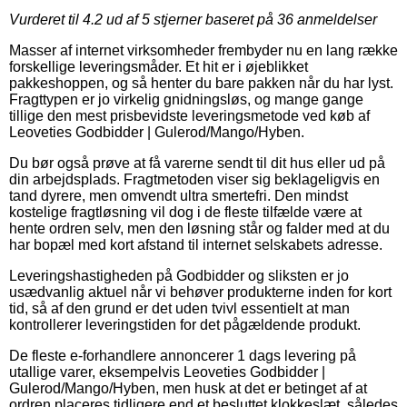
Vurderet til
4.2
ud af 5 stjerner baseret på
36
anmeldelser
Masser af internet virksomheder frembyder nu en lang række
forskellige leveringsmåder. Et hit er i øjeblikket
pakkeshoppen, og så henter du bare pakken når du har lyst.
Fragttypen er jo virkelig gnidningsløs, og mange gange
tillige den mest prisbevidste leveringsmetode ved køb af
Leoveties Godbidder | Gulerod/Mango/Hyben.
Du bør også prøve at få varerne sendt til dit hus eller ud på
din arbejdsplads. Fragtmetoden viser sig beklageligvis en
tand dyrere, men omvendt ultra smertefri. Den mindst
kostelige fragtløsning vil dog i de fleste tilfælde være at
hente ordren selv, men den løsning står og falder med at du
har bopæl med kort afstand til internet selskabets adresse.
Leveringshastigheden på Godbidder og sliksten er jo
usædvanlig aktuel når vi behøver produkterne inden for kort
tid, så af den grund er det uden tvivl essentielt at man
kontrollerer leveringstiden for det pågældende produkt.
De fleste e-forhandlere annoncerer 1 dags levering på
utallige varer, eksempelvis Leoveties Godbidder |
Gulerod/Mango/Hyben, men husk at det er betinget af at
ordren placeres tidligere end et besluttet klokkeslæt, således