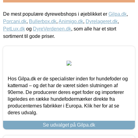
De mest populære dyrewebshops i øjeblikket er
Gilpa.dk
,
Porcani.dk
,
Bullerbox.dk
,
Animigo.dk
,
Dyrelageret.dk
,
PetLux.dk
og
DyreVerdenen.dk
, som alle har et stort
sortiment til gode priser.
Hos Gilpa.dk er de specialister inden for hundefoder og
kattemad – og det har de været siden slutningen af
90erne. De producerer deres eget foder og importerer
ligeledes en række hundefodermærker direkte fra
producenternes fabrikker i Europa. Klik her for at se
deres udvalg.
Se udvalget på Gilpa.dk