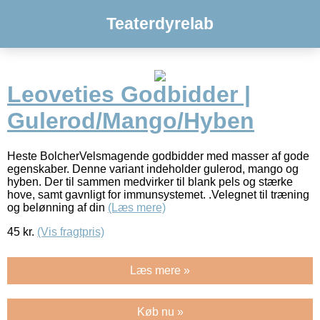
Teaterdyrelab
Leoveties Godbidder |
Gulerod/Mango/Hyben
Heste BolcherVelsmagende godbidder med masser af gode
egenskaber. Denne variant indeholder gulerod, mango og
hyben. Der til sammen medvirker til blank pels og stærke
hove, samt gavnligt for immunsystemet. .Velegnet til træning
og belønning af din
(Læs mere)
45
kr.
(Vis fragtpris)
Læs mere »
Køb nu »