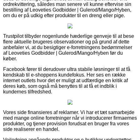
ordrekvittering, således man senere vil kunne eftervise sin
bestilling af Leoveties Godbidder | Gulerod/Mango/Hyben,
om du er på udkig efter produkter til en dreng eller pige.
Trustpilot tilbyder nogenlunde hæderlige genveje til at bese
flere aktuelle brugeres observationer og på grund af dette
anbefaler vi, at du besigtiger e-forretningens bedømmelser
af Leoveties Godbidder | Gulerod/Mango/Hyben før du
køber.
Facebook fører til derudover ultra stabile løsninger til at få
kendskab til e-shoppens kundefokus. Her ses en række
internet outlets hvor det er muligt at udfærdige en kritik af
deres køb, som også må benyttes til at få et indblik i
kundernes tilfredshed.
Vores side finansieres af reklamer. Vi har et tæt samarbejde
med mange online forretninger når vi introducerer firmaernes
produkter, og tjener provision forudsat en bruger fra vores
side realiserer en handel.
Vejledning angående produkter og e-butikker understøttes