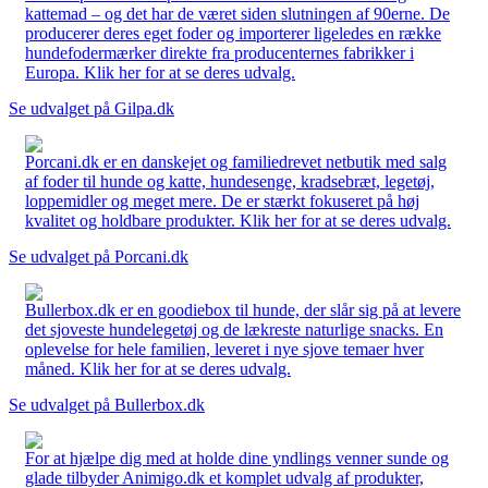
kattemad – og det har de været siden slutningen af 90erne. De
producerer deres eget foder og importerer ligeledes en række
hundefodermærker direkte fra producenternes fabrikker i
Europa. Klik her for at se deres udvalg.
Se udvalget på Gilpa.dk
Porcani.dk er en danskejet og familiedrevet netbutik med salg
af foder til hunde og katte, hundesenge, kradsebræt, legetøj,
loppemidler og meget mere. De er stærkt fokuseret på høj
kvalitet og holdbare produkter. Klik her for at se deres udvalg.
Se udvalget på Porcani.dk
Bullerbox.dk er en goodiebox til hunde, der slår sig på at levere
det sjoveste hundelegetøj og de lækreste naturlige snacks. En
oplevelse for hele familien, leveret i nye sjove temaer hver
måned. Klik her for at se deres udvalg.
Se udvalget på Bullerbox.dk
For at hjælpe dig med at holde dine yndlings venner sunde og
glade tilbyder Animigo.dk et komplet udvalg af produkter,