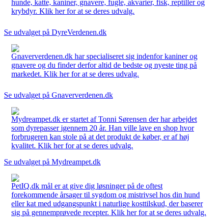
hunde, katte, kaniner, gnavere, fugle, akvarier, fisk, reptiller og
krybdyr. Klik her for at se deres udvalg.
Se udvalget på DyreVerdenen.dk
Gnaververdenen.dk har specialiseret sig indenfor kaniner og
gnavere og du finder derfor altid de bedste og nyeste ting på
markedet. Klik her for at se deres udvalg.
Se udvalget på Gnaververdenen.dk
Mydreampet.dk er startet af Tonni Sørensen der har arbejdet
som dyrepasser igennem 20 år. Han ville lave en shop hvor
forbrugeren kan stole på at det produkt de køber, er af høj
kvalitet. Klik her for at se deres udvalg.
Se udvalget på Mydreampet.dk
PetIQ.dk mål er at give dig løsninger på de oftest
forekommende årsager til sygdom og mistrivsel hos din hund
eller kat med udgangspunkt i naturlige kosttilskud, der baserer
sig på gennemprøvede recepter. Klik her for at se deres udvalg.