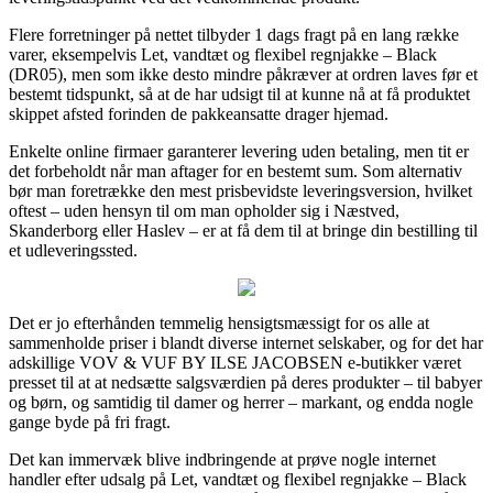
Flere forretninger på nettet tilbyder 1 dags fragt på en lang række
varer, eksempelvis Let, vandtæt og flexibel regnjakke – Black
(DR05), men som ikke desto mindre påkræver at ordren laves før et
bestemt tidspunkt, så at de har udsigt til at kunne nå at få produktet
skippet afsted forinden de pakkeansatte drager hjemad.
Enkelte online firmaer garanterer levering uden betaling, men tit er
det forbeholdt når man aftager for en bestemt sum. Som alternativ
bør man foretrække den mest prisbevidste leveringsversion, hvilket
oftest – uden hensyn til om man opholder sig i Næstved,
Skanderborg eller Haslev – er at få dem til at bringe din bestilling til
et udleveringssted.
Det er jo efterhånden temmelig hensigtsmæssigt for os alle at
sammenholde priser i blandt diverse internet selskaber, og for det har
adskillige VOV & VUF BY ILSE JACOBSEN e-butikker været
presset til at at nedsætte salgsværdien på deres produkter – til babyer
og børn, og samtidig til damer og herrer – markant, og endda nogle
gange byde på fri fragt.
Det kan immervæk blive indbringende at prøve nogle internet
handler efter udsalg på Let, vandtæt og flexibel regnjakke – Black