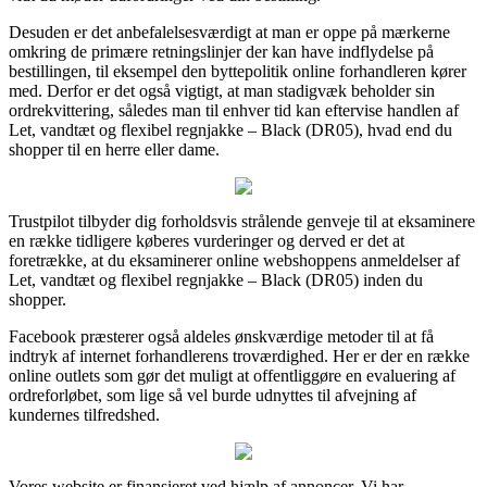
Desuden er det anbefalelsesværdigt at man er oppe på mærkerne
omkring de primære retningslinjer der kan have indflydelse på
bestillingen, til eksempel den byttepolitik online forhandleren kører
med. Derfor er det også vigtigt, at man stadigvæk beholder sin
ordrekvittering, således man til enhver tid kan eftervise handlen af
Let, vandtæt og flexibel regnjakke – Black (DR05), hvad end du
shopper til en herre eller dame.
Trustpilot tilbyder dig forholdsvis strålende genveje til at eksaminere
en række tidligere køberes vurderinger og derved er det at
foretrække, at du eksaminerer online webshoppens anmeldelser af
Let, vandtæt og flexibel regnjakke – Black (DR05) inden du
shopper.
Facebook præsterer også aldeles ønskværdige metoder til at få
indtryk af internet forhandlerens troværdighed. Her er der en række
online outlets som gør det muligt at offentliggøre en evaluering af
ordreforløbet, som lige så vel burde udnyttes til afvejning af
kundernes tilfredshed.
Vores website er finansieret ved hjælp af annoncer. Vi har