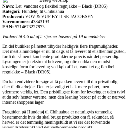
Besøg webshop
Navn:
Let, vandtæt og flexibel regnjakke – Black (DR05)
Kategori:
Hundetøj til Chihuahua
Producent:
VOV & VUF BY ILSE JACOBSEN
Varenummer:
43843193
EAN:
5714673227873
Vurderet til
4.6
ud af 5 stjerner baseret på
19
anmeldelser
En del butikker på nettet tilbyder heldigvis flere fragtmuligheder.
Det mest almindelige er nu til dags at få leveret til et afhentningssted,
fordi du så nemt kan hente produkterne præcis når det passer dig.
Løsningen er jo ekstremt bekvem, og ofte endda den mindst
kostelige form for levering ved køb af Let, vandtæt og flexibel
regnjakke – Black (DR05).
Du kan endvidere forsøge at få pakken leveret til din privatbolig
eller til dit arbejde. Den er jævnligt et hak mere pebret, men
ydermere vældig let. Den prisbilligste form for levering er uden tvivl
at du selv henter varerne, men den løsning beroer på at du er nærved
internet shoppens lager.
Fragttiden på Hundetøj til Chihuahua er naturligvis temmelig
bestemmende hvis du skal bruge produktet om få sekunder, så
herved er det temmelig meningsfuldt at vi ser det forventede
leveringstidspunkt ved det vedkommende produkt.