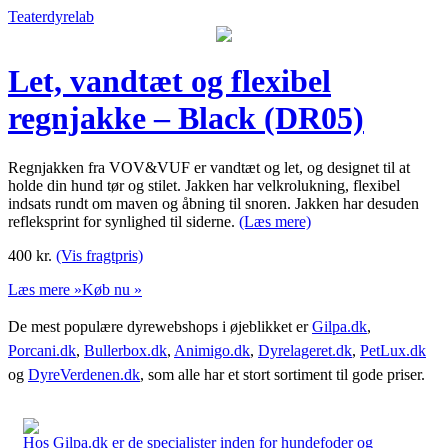
Teaterdyrelab
Let, vandtæt og flexibel
regnjakke – Black (DR05)
Regnjakken fra VOV&VUF er vandtæt og let, og designet til at
holde din hund tør og stilet. Jakken har velkrolukning, flexibel
indsats rundt om maven og åbning til snoren. Jakken har desuden
refleksprint for synlighed til siderne.
(Læs mere)
400
kr.
(Vis fragtpris)
Læs mere »
Køb nu »
De mest populære dyrewebshops i øjeblikket er
Gilpa.dk
,
Porcani.dk
,
Bullerbox.dk
,
Animigo.dk
,
Dyrelageret.dk
,
PetLux.dk
og
DyreVerdenen.dk
, som alle har et stort sortiment til gode priser.
Hos Gilpa.dk er de specialister inden for hundefoder og