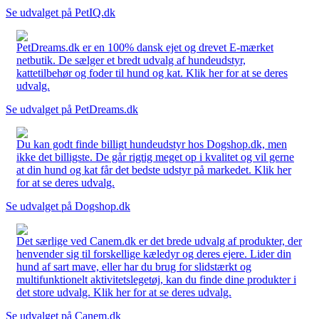
Se udvalget på PetIQ.dk
PetDreams.dk er en 100% dansk ejet og drevet E-mærket
netbutik. De sælger et bredt udvalg af hundeudstyr,
kattetilbehør og foder til hund og kat. Klik her for at se deres
udvalg.
Se udvalget på PetDreams.dk
Du kan godt finde billigt hundeudstyr hos Dogshop.dk, men
ikke det billigste. De går rigtig meget op i kvalitet og vil gerne
at din hund og kat får det bedste udstyr på markedet. Klik her
for at se deres udvalg.
Se udvalget på Dogshop.dk
Det særlige ved Canem.dk er det brede udvalg af produkter, der
henvender sig til forskellige kæledyr og deres ejere. Lider din
hund af sart mave, eller har du brug for slidstærkt og
multifunktionelt aktivitetslegetøj, kan du finde dine produkter i
det store udvalg. Klik her for at se deres udvalg.
Se udvalget på Canem.dk