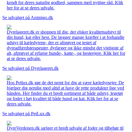
kendt for deres naturlig godhed, sammen med nyttige råd. Klik
her for at se deres udvalg.
Se udvalget på Animigo.dk
Dyrelageret.dk er shoppen til dig, der elsker kvalitetsudstyr til
din hund, kat eller hest. De lægger mange kræfter i at forhandle
udstyr til kæledyrene, der er afprøvet og testet af
dyreadfærdsterapeuter, dyrlæger og ikke mindst det vigtigste af
alt, afprøvet af erfarne hunde-, katte-, og hesteejere. Klik her for
at se deres udvalg.
Se udvalget på Dyrelageret.dk
Hos Petlux.dk gør de det nemt for dig at være kæledyrsejer. De
hjælper dig nemlig med altid at have de rette produkter lige ved
hånden. Her finder du et bredt sortiment af både udstyr, legetøj
og foder i høj kvalitet til både hund og kat. Klik her for at se
deres udvalg.
Se udvalget på PetLux.dk
DyreVerdenen.dk sælger et bredt udvalg af foder og tilbehør til