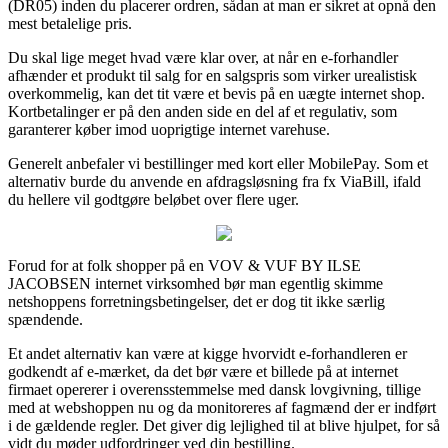
(DR05) inden du placerer ordren, sådan at man er sikret at opnå den
mest betalelige pris.
Du skal lige meget hvad være klar over, at når en e-forhandler
afhænder et produkt til salg for en salgspris som virker urealistisk
overkommelig, kan det tit være et bevis på en uægte internet shop.
Kortbetalinger er på den anden side en del af et regulativ, som
garanterer køber imod uoprigtige internet varehuse.
Generelt anbefaler vi bestillinger med kort eller MobilePay. Som et
alternativ burde du anvende en afdragsløsning fra fx ViaBill, ifald
du hellere vil godtgøre beløbet over flere uger.
Forud for at folk shopper på en VOV & VUF BY ILSE
JACOBSEN internet virksomhed bør man egentlig skimme
netshoppens forretningsbetingelser, det er dog tit ikke særlig
spændende.
Et andet alternativ kan være at kigge hvorvidt e-forhandleren er
godkendt af e-mærket, da det bør være et billede på at internet
firmaet opererer i overensstemmelse med dansk lovgivning, tillige
med at webshoppen nu og da monitoreres af fagmænd der er indført
i de gældende regler. Det giver dig lejlighed til at blive hjulpet, for så
vidt du møder udfordringer ved din bestilling.