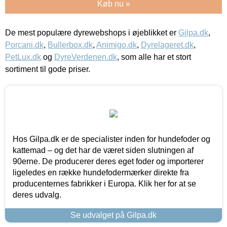
Køb nu »
De mest populære dyrewebshops i øjeblikket er
Gilpa.dk
,
Porcani.dk
,
Bullerbox.dk
,
Animigo.dk
,
Dyrelageret.dk
,
PetLux.dk
og
DyreVerdenen.dk
, som alle har et stort
sortiment til gode priser.
Hos Gilpa.dk er de specialister inden for hundefoder og
kattemad – og det har de været siden slutningen af
90erne. De producerer deres eget foder og importerer
ligeledes en række hundefodermærker direkte fra
producenternes fabrikker i Europa. Klik her for at se
deres udvalg.
Se udvalget på Gilpa.dk