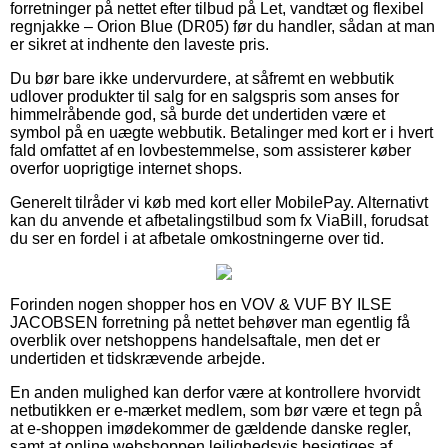
forretninger på nettet efter tilbud på Let, vandtæt og flexibel
regnjakke – Orion Blue (DR05) før du handler, sådan at man
er sikret at indhente den laveste pris.
Du bør bare ikke undervurdere, at såfremt en webbutik
udlover produkter til salg for en salgspris som anses for
himmelråbende god, så burde det undertiden være et
symbol på en uægte webbutik. Betalinger med kort er i hvert
fald omfattet af en lovbestemmelse, som assisterer køber
overfor uoprigtige internet shops.
Generelt tilråder vi køb med kort eller MobilePay. Alternativt
kan du anvende et afbetalingstilbud som fx ViaBill, forudsat
du ser en fordel i at afbetale omkostningerne over tid.
Forinden nogen shopper hos en VOV & VUF BY ILSE
JACOBSEN forretning på nettet behøver man egentlig få
overblik over netshoppens handelsaftale, men det er
undertiden et tidskrævende arbejde.
En anden mulighed kan derfor være at kontrollere hvorvidt
netbutikken er e-mærket medlem, som bør være et tegn på
at e-shoppen imødekommer de gældende danske regler,
samt at online webshoppen lejlighedsvis besigtiges af