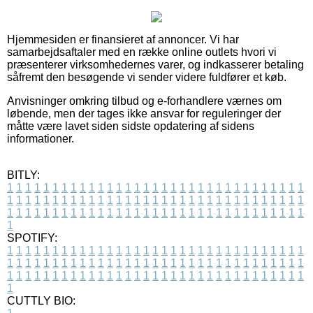
Hjemmesiden er finansieret af annoncer. Vi har
samarbejdsaftaler med en række online outlets hvori vi
præsenterer virksomhedernes varer, og indkasserer betaling
såfremt den besøgende vi sender videre fuldfører et køb.
Anvisninger omkring tilbud og e-forhandlere værnes om
løbende, men der tages ikke ansvar for reguleringer der
måtte være lavet siden sidste opdatering af sidens
informationer.
BITLY:
1
1
1
1
1
1
1
1
1
1
1
1
1
1
1
1
1
1
1
1
1
1
1
1
1
1
1
1
1
1
1
1
1
1
1
1
1
1
1
1
1
1
1
1
1
1
1
1
1
1
1
1
1
1
1
1
1
1
1
1
1
1
1
1
1
1
1
1
1
1
1
1
1
1
1
1
1
1
1
1
1
1
1
1
1
1
1
1
1
1
1
1
1
1
1
1
1
1
1
1
SPOTIFY:
1
1
1
1
1
1
1
1
1
1
1
1
1
1
1
1
1
1
1
1
1
1
1
1
1
1
1
1
1
1
1
1
1
1
1
1
1
1
1
1
1
1
1
1
1
1
1
1
1
1
1
1
1
1
1
1
1
1
1
1
1
1
1
1
1
1
1
1
1
1
1
1
1
1
1
1
1
1
1
1
1
1
1
1
1
1
1
1
1
1
1
1
1
1
1
1
1
1
1
1
CUTTLY BIO: