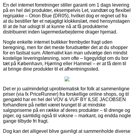
En del internet forretninger stiller garanti om 1 dags levering
på en hel del produkter, eksempelvis Let, vandtæt og flexibel
regnjakke – Orion Blue (DR05), hvilket dog er regnet ud fra
at du bestiller før et nøjagtigt klokkeslæt, med hensynstagen
til at de har udsigt til at kunne nå at få produkterne
distribueret inden lagermedarbejderne drager hjemad.
Nogle enkelte internet butikker frembyder fragt uden
beregning, men for det meste forudsætter det at du shopper
for en fastsat sum. Alternativt kan man udvælge den mindst
kostelige leveringsløsning, som ofte – ligegyldigt om du bor
tæt på København, Hjørring eller Hammel – er at få dem til
at bringe dine produkter til et afhentningssted.
Det er jo ualmindeligt uproblematisk for folk at sammenligne
priser (via fx PriceRunner) fra forskellige online shops, og til
gengæld har en hel del VOV & VUF BY ILSE JACOBSEN
forhandlere på nettet været tvunget til at mindske
salgspriserne på en række af deres produkter – til drenge og
piger, og samtidig også til voksne – markant, og endda nogle
gange tilbyde fri fragt.
Dog kan det alligevel blive gavnligt at sammenholde diverse