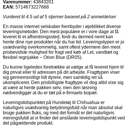
Varenummer:
43843201
EAN:
5714673227668
Vurderet til
4.5
ud af 5 stjerner baseret på
2
anmeldelser
En masse internet selskaber frembyder i øjeblikket diverse
leveringsmetoder. Den mest populære er i vore dage at få
leveret til et afhentningssted, fordi du dermed nemt kan
hente dine nye produkter når du har tid. Leveringstypen er jo
usædvanlig overkommelig, samt oftest ydermere den mest
prisbevidste mulighed for fragt ved køb af Let, vandtæt og
flexibel regnjakke – Orion Blue (DR05).
Du kunne ligeledes foretrække at vælge at få leveret hjem til
dig privat eller til adressen på dit arbejde. Fragttypen viser
sig gennemsnitligt lidt dyrere, men samtidig ret så
ukompliceret. Den prisbilligste fragttype vil dog altid vise sig
at være at hente pakken selv, men den løsning
nødvendiggør at du er tæt på e-firmaets bopæl.
Leveringstidspunktet på Hundetøj til Chihuahua er
naturligvis usædvanlig betydningsfuld når man absolut skal
bruge pakken fluks, og med det formål er det naturligvis
meningsfuldt at vi finder det anslåede leveringstidspunkt ved
det pågældende produkt.