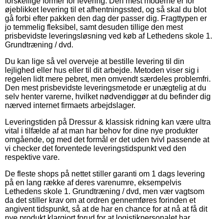
forskellige former for levering. Den mest moderne er for
øjeblikket levering til et afhentningssted, og så skal du blot
gå forbi efter pakken den dag der passer dig. Fragttypen er
jo temmelig fleksibel, samt desuden tillige den mest
prisbevidste leveringsløsning ved køb af Lethedens skole 1.
Grundtræning / dvd.
Du kan lige så vel overveje at bestille levering til din
lejlighed eller hus eller til dit arbejde. Metoden viser sig i
regelen lidt mere pebret, men omvendt særdeles problemfri.
Den mest prisbevidste leveringsmetode er unægtelig at du
selv henter varerne, hvilket nødvendiggør at du befinder dig
nærved internet firmaets arbejdslager.
Leveringstiden på Dressur & klassisk ridning kan være ultra
vital i tilfælde af at man har behov for dine nye produkter
omgående, og med det formål er det uden tvivl passende at
vi checker det forventede leveringstidspunkt ved den
respektive vare.
De fleste shops på nettet stiller garanti om 1 dags levering
på en lang række af deres varenumre, eksempelvis
Lethedens skole 1. Grundtræning / dvd, men vær vagtsom
da det stiller krav om at ordren gennemføres forinden et
angivent tidspunkt, så at de har en chance for at nå at få dit
nye produkt klargjort forud for at logistikpersonalet har