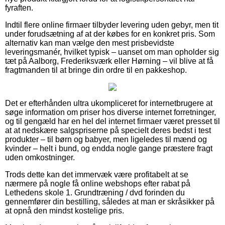
fyraften.
Indtil flere online firmaer tilbyder levering uden gebyr, men tit
under forudsætning af at der købes for en konkret pris. Som
alternativ kan man vælge den mest prisbevidste
leveringsmanér, hvilket typisk – uanset om man opholder sig
tæt på Aalborg, Frederiksværk eller Hørning – vil blive at få
fragtmanden til at bringe din ordre til en pakkeshop.
Det er efterhånden ultra ukompliceret for internetbrugere at
søge information om priser hos diverse internet forretninger,
og til gengæld har en hel del internet firmaer været presset til
at at nedskære salgspriserne på specielt deres bedst i test
produkter – til børn og babyer, men ligeledes til mænd og
kvinder – helt i bund, og endda nogle gange præstere fragt
uden omkostninger.
Trods dette kan det immervæk være profitabelt at se
nærmere på nogle få online webshops efter rabat på
Lethedens skole 1. Grundtræning / dvd forinden du
gennemfører din bestilling, således at man er skråsikker på
at opnå den mindst kostelige pris.