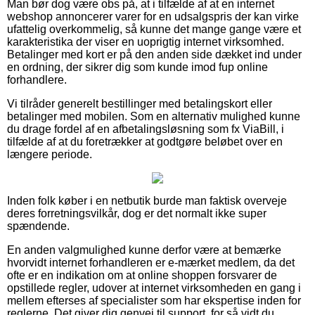
Man bør dog være obs på, at i tilfælde af at en internet
webshop annoncerer varer for en udsalgspris der kan virke
ufattelig overkommelig, så kunne det mange gange være et
karakteristika der viser en uoprigtig internet virksomhed.
Betalinger med kort er på den anden side dækket ind under
en ordning, der sikrer dig som kunde imod fup online
forhandlere.
Vi tilråder generelt bestillinger med betalingskort eller
betalinger med mobilen. Som en alternativ mulighed kunne
du drage fordel af en afbetalingsløsning som fx ViaBill, i
tilfælde af at du foretrækker at godtgøre beløbet over en
længere periode.
Inden folk køber i en netbutik burde man faktisk overveje
deres forretningsvilkår, dog er det normalt ikke super
spændende.
En anden valgmulighed kunne derfor være at bemærke
hvorvidt internet forhandleren er e-mærket medlem, da det
ofte er en indikation om at online shoppen forsvarer de
opstillede regler, udover at internet virksomheden en gang i
mellem efterses af specialister som har ekspertise inden for
reglerne. Det giver dig genvej til support, for så vidt du