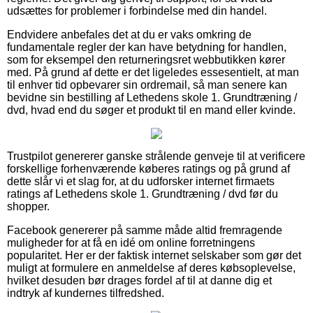
udsættes for problemer i forbindelse med din handel.
Endvidere anbefales det at du er vaks omkring de
fundamentale regler der kan have betydning for handlen,
som for eksempel den returneringsret webbutikken kører
med. På grund af dette er det ligeledes essesentielt, at man
til enhver tid opbevarer sin ordremail, så man senere kan
bevidne sin bestilling af Lethedens skole 1. Grundtræning /
dvd, hvad end du søger et produkt til en mand eller kvinde.
Trustpilot genererer ganske strålende genveje til at verificere
forskellige forhenværende køberes ratings og på grund af
dette slår vi et slag for, at du udforsker internet firmaets
ratings af Lethedens skole 1. Grundtræning / dvd før du
shopper.
Facebook genererer på samme måde altid fremragende
muligheder for at få en idé om online forretningens
popularitet. Her er der faktisk internet selskaber som gør det
muligt at formulere en anmeldelse af deres købsoplevelse,
hvilket desuden bør drages fordel af til at danne dig et
indtryk af kundernes tilfredshed.