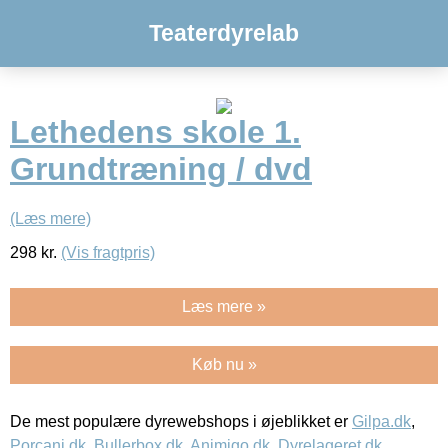
Teaterdyrelab
Lethedens skole 1.
Grundtræning / dvd
(Læs mere)
298
kr.
(Vis fragtpris)
Læs mere »
Køb nu »
De mest populære dyrewebshops i øjeblikket er
Gilpa.dk
,
Porcani.dk
,
Bullerbox.dk
,
Animigo.dk
,
Dyrelageret.dk
,