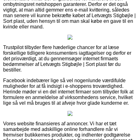
ombytningsret netshoppen garanterer. Derfor er det også
vigtigt, at man altid gemmer ens e-mail kvittering, således
man senere vil kunne bekræfte købet af Letvægts Stigbøjle |
Sort plast, uden hensyn til om man skal købe en gave til en
kvinde eller mand.
Trustpilot tilbyder flere hæderlige chancer for at læse
forskellige tidligere konsumenters iagttagelser og derfor er
det prisværdigt, at du gennemsøger internet firmaets
bedømmelser af Letvægts Stigbøjle | Sort plast før du
bestiller.
Facebook indebærer lige så vel nogenlunde værdifulde
muligheder for at få indsigt i e-shoppens troværdighed.
Herinde møder vi en del internet firmaer som tilbyder folk at
formulere en anmeldelse af virksomhedens service, hvilket
lige så vel må bruges til at afveje hvor glade kunderne er.
Vores website finansieres af annoncer. Vi har et tæt
samarbejde med adskillige online forhandlere når vi
fremviser butikkernes produkter, og indhenter godtgørelse