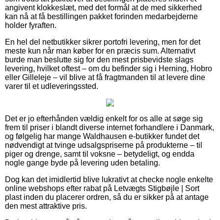
angivent klokkeslæt, med det formål at de med sikkerhed
kan nå at få bestillingen pakket forinden medarbejderne
holder fyraften.
En hel del netbutikker sikrer portofri levering, men for det
meste kun når man køber for en præcis sum. Alternativt
burde man beslutte sig for den mest prisbevidste slags
levering, hvilket oftest – om du befinder sig i Herning, Hobro
eller Gilleleje – vil blive at få fragtmanden til at levere dine
varer til et udleveringssted.
Det er jo efterhånden vældig enkelt for os alle at søge sig
frem til priser i blandt diverse internet forhandlere i Danmark,
og følgelig har mange Waldhausen e-butikker fundet det
nødvendigt at tvinge udsalgspriserne på produkterne – til
piger og drenge, samt til voksne – betydeligt, og endda
nogle gange byde på levering uden betaling.
Dog kan det imidlertid blive lukrativt at checke nogle enkelte
online webshops efter rabat på Letvægts Stigbøjle | Sort
plast inden du placerer ordren, så du er sikker på at antage
den mest attraktive pris.