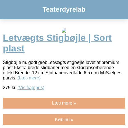
Teaterdyrelab
Letvægts Stigbøjle | Sort
plast
Stigbøjle m. godt grebLetvægts stigbøjle lavet af premium
plast.Ekstra brede slidbaner med en stødabsorberende
effekt.Bredde: 12 cm Slidbaneoverflade 6,5 cm dybSælges
parvis.
(Læs mere)
279
kr.
(Vis fragtpris)
Læs mere »
Køb nu »