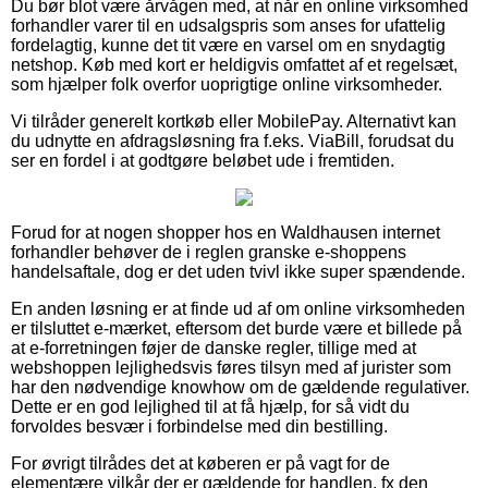
Du bør blot være årvågen med, at når en online virksomhed
forhandler varer til en udsalgspris som anses for ufattelig
fordelagtig, kunne det tit være en varsel om en snydagtig
netshop. Køb med kort er heldigvis omfattet af et regelsæt,
som hjælper folk overfor uoprigtige online virksomheder.
Vi tilråder generelt kortkøb eller MobilePay. Alternativt kan
du udnytte en afdragsløsning fra f.eks. ViaBill, forudsat du
ser en fordel i at godtgøre beløbet ude i fremtiden.
Forud for at nogen shopper hos en Waldhausen internet
forhandler behøver de i reglen granske e-shoppens
handelsaftale, dog er det uden tvivl ikke super spændende.
En anden løsning er at finde ud af om online virksomheden
er tilsluttet e-mærket, eftersom det burde være et billede på
at e-forretningen føjer de danske regler, tillige med at
webshoppen lejlighedsvis føres tilsyn med af jurister som
har den nødvendige knowhow om de gældende regulativer.
Dette er en god lejlighed til at få hjælp, for så vidt du
forvoldes besvær i forbindelse med din bestilling.
For øvrigt tilrådes det at køberen er på vagt for de
elementære vilkår der er gældende for handlen, fx den