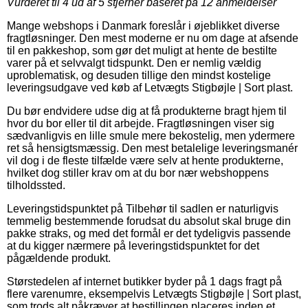
Vurderet til
4
ud af 5 stjerner baseret på
12
anmeldelser
Mange webshops i Danmark foreslår i øjeblikket diverse
fragtløsninger. Den mest moderne er nu om dage at afsende
til en pakkeshop, som gør det muligt at hente de bestilte
varer på et selvvalgt tidspunkt. Den er nemlig vældig
uproblematisk, og desuden tillige den mindst kostelige
leveringsudgave ved køb af Letvægts Stigbøjle | Sort plast.
Du bør endvidere udse dig at få produkterne bragt hjem til
hvor du bor eller til dit arbejde. Fragtløsningen viser sig
sædvanligvis en lille smule mere bekostelig, men ydermere
ret så hensigtsmæssig. Den mest betalelige leveringsmanér
vil dog i de fleste tilfælde være selv at hente produkterne,
hvilket dog stiller krav om at du bor nær webshoppens
tilholdssted.
Leveringstidspunktet på Tilbehør til sadlen er naturligvis
temmelig bestemmende forudsat du absolut skal bruge din
pakke straks, og med det formål er det tydeligvis passende
at du kigger nærmere på leveringstidspunktet for det
pågældende produkt.
Størstedelen af internet butikker byder på 1 dags fragt på
flere varenumre, eksempelvis Letvægts Stigbøjle | Sort plast,
som trods alt påkræver at bestillingen placeres inden et