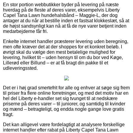
En stor portion webbutikker byder på levering på næste
hverdag på de fleste af deres varer, eksempelvis Liberty
Capel Tana Lawn hundehalsbånd – Maggie-L, der dog
antager at du når at bestille inden et fastsat klokkeslæt, så at
de højst sandsynligt kan nå at få de nye varer betjent inden
medarbejderne får fri.
Enkelte internet handler præsterer levering uden beregning,
men ofte kræver det at der shoppes for et konkret beløb. I
øvrigt skal du vælge den mest betalelige mulighed for
levering, hvilket tit – uden hensyn til om du bor ved Køge,
Lillerød eller Billund – er at få bragt din pakke til et
udleveringssted.
Det er i høj grad smertefrit for alle og enhver at søge sig frem
til priser fra flere online forretninger, og med det motiv har en
hel del Liberty e-handler set sig tvunget til at nedskære
priserne på deres varer – til juniorer, og samtidig til kvinder
og mænd – betragteligt, og endda nogle gange love gratis
fragt.
Det kan alligevel være fordelagtigt at analysere forskellige
internet handler efter rabat på Liberty Capel Tana Lawn