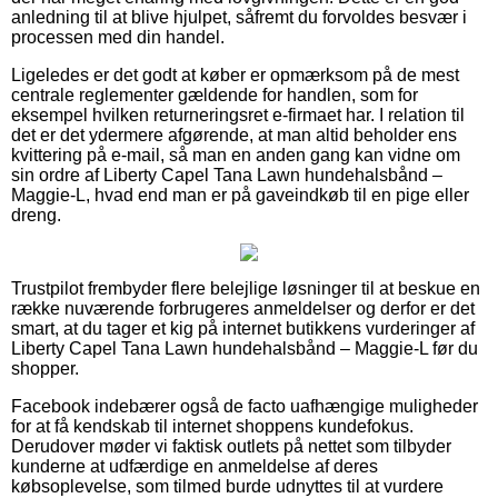
anledning til at blive hjulpet, såfremt du forvoldes besvær i
processen med din handel.
Ligeledes er det godt at køber er opmærksom på de mest
centrale reglementer gældende for handlen, som for
eksempel hvilken returneringsret e-firmaet har. I relation til
det er det ydermere afgørende, at man altid beholder ens
kvittering på e-mail, så man en anden gang kan vidne om
sin ordre af Liberty Capel Tana Lawn hundehalsbånd –
Maggie-L, hvad end man er på gaveindkøb til en pige eller
dreng.
Trustpilot frembyder flere belejlige løsninger til at beskue en
række nuværende forbrugeres anmeldelser og derfor er det
smart, at du tager et kig på internet butikkens vurderinger af
Liberty Capel Tana Lawn hundehalsbånd – Maggie-L før du
shopper.
Facebook indebærer også de facto uafhængige muligheder
for at få kendskab til internet shoppens kundefokus.
Derudover møder vi faktisk outlets på nettet som tilbyder
kunderne at udfærdige en anmeldelse af deres
købsoplevelse, som tilmed burde udnyttes til at vurdere