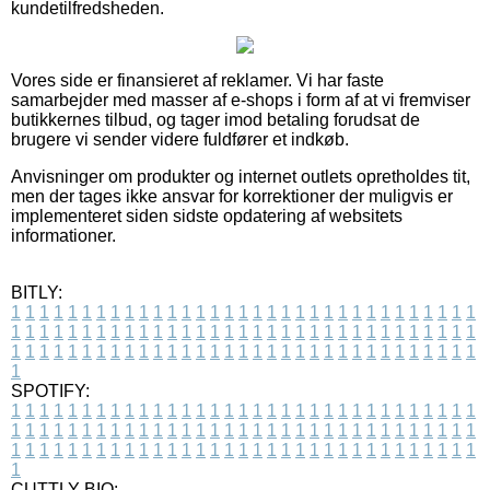
kundetilfredsheden.
Vores side er finansieret af reklamer. Vi har faste
samarbejder med masser af e-shops i form af at vi fremviser
butikkernes tilbud, og tager imod betaling forudsat de
brugere vi sender videre fuldfører et indkøb.
Anvisninger om produkter og internet outlets opretholdes tit,
men der tages ikke ansvar for korrektioner der muligvis er
implementeret siden sidste opdatering af websitets
informationer.
BITLY:
1
1
1
1
1
1
1
1
1
1
1
1
1
1
1
1
1
1
1
1
1
1
1
1
1
1
1
1
1
1
1
1
1
1
1
1
1
1
1
1
1
1
1
1
1
1
1
1
1
1
1
1
1
1
1
1
1
1
1
1
1
1
1
1
1
1
1
1
1
1
1
1
1
1
1
1
1
1
1
1
1
1
1
1
1
1
1
1
1
1
1
1
1
1
1
1
1
1
1
1
SPOTIFY:
1
1
1
1
1
1
1
1
1
1
1
1
1
1
1
1
1
1
1
1
1
1
1
1
1
1
1
1
1
1
1
1
1
1
1
1
1
1
1
1
1
1
1
1
1
1
1
1
1
1
1
1
1
1
1
1
1
1
1
1
1
1
1
1
1
1
1
1
1
1
1
1
1
1
1
1
1
1
1
1
1
1
1
1
1
1
1
1
1
1
1
1
1
1
1
1
1
1
1
1
CUTTLY BIO: