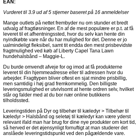
EAN:
Vurderet til
3.9
ud af 5 stjerner baseret på
16
anmeldelser
Mange outlets på nettet frembyder nu om stunder et bredt
udvalg af fragtløsninger. En af de mest populære er p.t. at få
leveret til et afhentningssted, hvor du selv kan hente din
nyindkøbte vare når du har mulighed for det. Denne er jo
ualmindeligt fleksibel, samt tit endda den mest prisbevidste
fragtmulighed ved køb af Liberty Capel Tana Lawn
hundehalsbånd – Maggie-L.
Du burde omvendt afveje for og imod at få produkterne
leveret til din hjemmeadresse eller til adressen hvor du
arbejder. Fragttypen bliver oftest en sjat mindre prisbillig,
men samtidig i høj grad fremkommelig. Den billigste
leveringsmulighed er utvivlsomt at hente ordren selv, hvilket
står og falder med at du bor nær online butikkens
tilholdssted.
Leveringstiden på Dyr og tilbehør til kæledyr > Tilbehør til
kæledyr > Halsbånd og seletøj til kæledyr kan være yderst
relevant ifald man har brug for dine nye produkter om kort tid,
så herved er det øjensynligt fornuftigt at man studerer det
anslåede leveringstidspunkt ved den pågældende vare.