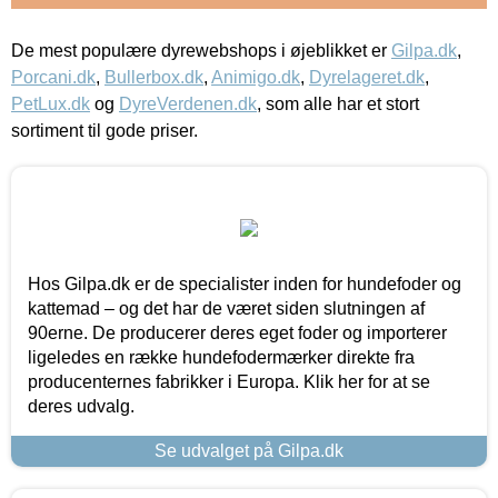
De mest populære dyrewebshops i øjeblikket er
Gilpa.dk
,
Porcani.dk
,
Bullerbox.dk
,
Animigo.dk
,
Dyrelageret.dk
,
PetLux.dk
og
DyreVerdenen.dk
, som alle har et stort
sortiment til gode priser.
Hos Gilpa.dk er de specialister inden for hundefoder og
kattemad – og det har de været siden slutningen af
90erne. De producerer deres eget foder og importerer
ligeledes en række hundefodermærker direkte fra
producenternes fabrikker i Europa. Klik her for at se
deres udvalg.
Se udvalget på Gilpa.dk