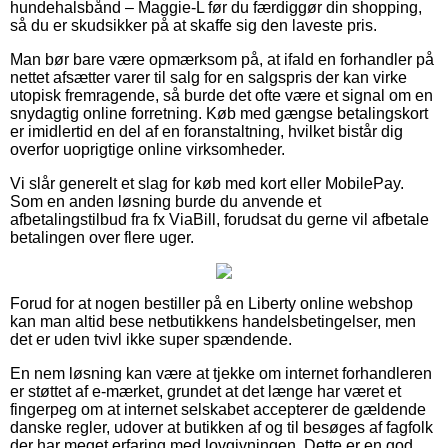
hundehalsbånd – Maggie-L før du færdiggør din shopping,
så du er skudsikker på at skaffe sig den laveste pris.
Man bør bare være opmærksom på, at ifald en forhandler på
nettet afsætter varer til salg for en salgspris der kan virke
utopisk fremragende, så burde det ofte være et signal om en
snydagtig online forretning. Køb med gængse betalingskort
er imidlertid en del af en foranstaltning, hvilket bistår dig
overfor uoprigtige online virksomheder.
Vi slår generelt et slag for køb med kort eller MobilePay.
Som en anden løsning burde du anvende et
afbetalingstilbud fra fx ViaBill, forudsat du gerne vil afbetale
betalingen over flere uger.
Forud for at nogen bestiller på en Liberty online webshop
kan man altid bese netbutikkens handelsbetingelser, men
det er uden tvivl ikke super spændende.
En nem løsning kan være at tjekke om internet forhandleren
er støttet af e-mærket, grundet at det længe har været et
fingerpeg om at internet selskabet accepterer de gældende
danske regler, udover at butikken af og til besøges af fagfolk
der har meget erfaring med lovgivningen. Dette er en god