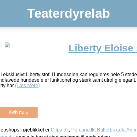
Teaterdyrelab
Liberty Eloise 
i eksklusivt Liberty stof. Hundeselen kan reguleres hele 5 stede
lavede hundesele er funktionel og stærk samt utrolig elegant. E
rty har
(Læs mere)
Køb nu »
bshops i øjeblikket er
Gilpa.dk
,
Porcani.dk
,
Bullerbox.dk
,
Anim