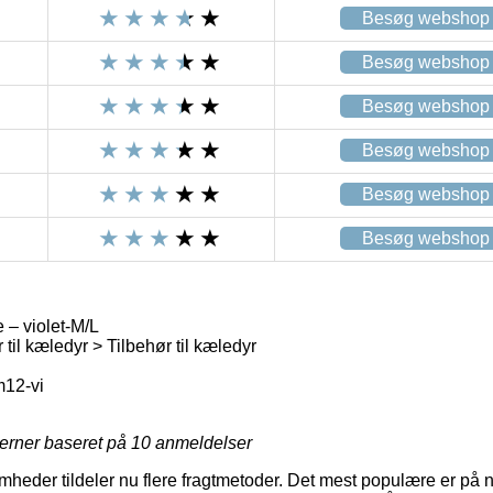
Besøg webshop
Besøg webshop
Besøg webshop
Besøg webshop
Besøg webshop
Besøg webshop
e – violet-M/L
 til kæledyr > Tilbehør til kæledyr
m12-vi
jerner baseret på
10
anmeldelser
mheder tildeler nu flere fragtmetoder. Det mest populære er på 