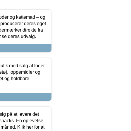
foder og kattemad – og
 producerer deres eget
dermærker direkte fra
t se deres udvalg.
utik med salg af foder
etøj, loppemidler og
tet og holdbare
sig på at levere det
 snacks. En oplevelse
 måned. Klik her for at