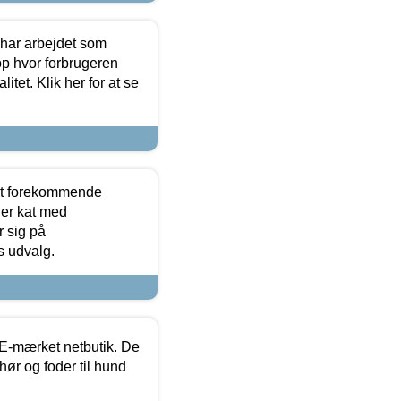
 har arbejdet som
op hvor forbrugeren
itet. Klik her for at se
est forekommende
ler kat med
r sig på
s udvalg.
E-mærket netbutik. De
hør og foder til hund