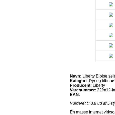
Navn:
Liberty Eloise sel
Kategori:
Dyr og tilbehør
Producent:
Liberty
Varenummer:
22fm12-f
EAN:
Vurderet til
3.8
ud af 5 st
En masse internet virkso