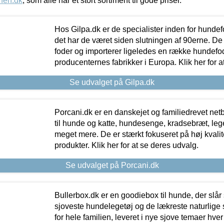
nen.dk
, som alle har et stort sortiment til gode priser.
Hos Gilpa.dk er de specialister inden for hunde
det har de været siden slutningen af 90erne. De
foder og importerer ligeledes en række hundefo
producenternes fabrikker i Europa. Klik her for a
Se udvalget på Gilpa.dk
Porcani.dk er en danskejet og familiedrevet netb
til hunde og katte, hundesenge, kradsebræt, leg
meget mere. De er stærkt fokuseret på høj kvali
produkter. Klik her for at se deres udvalg.
Se udvalget på Porcani.dk
Bullerbox.dk er en goodiebox til hunde, der slår 
sjoveste hundelegetøj og de lækreste naturlige
for hele familien, leveret i nye sjove temaer hver