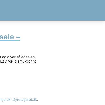
sele –
r og giver således en
t virkelig smukt print,
igo.dk
,
Dyrelageret.dk
,