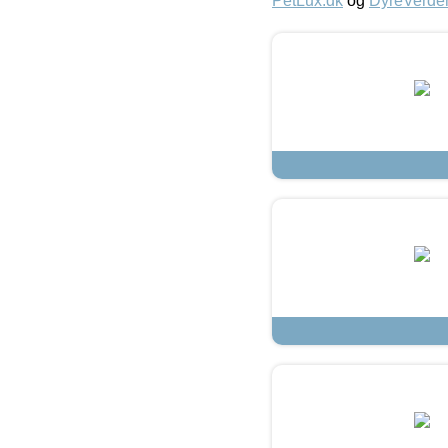
PetLux.dk
og
DyreVerde