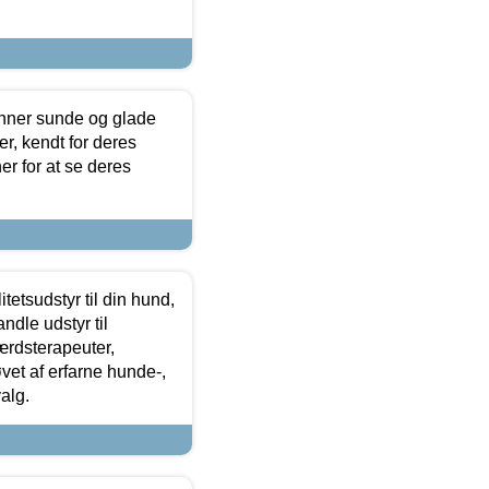
enner sunde og glade
r, kendt for deres
r for at se deres
tetsudstyr til din hund,
ndle udstyr til
ærdsterapeuter,
øvet af erfarne hunde-,
alg.