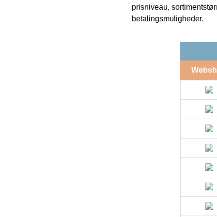
prisniveau, sortimentstø
betalingsmuligheder.
Websh