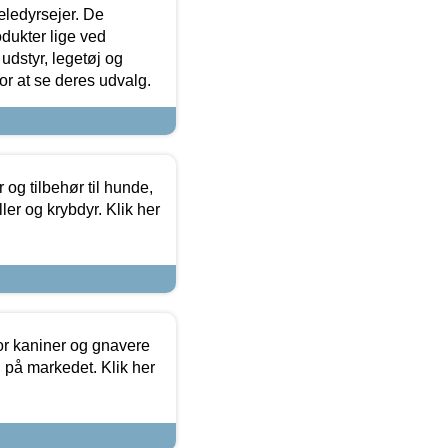
æledyrsejer. De
odukter lige ved
udstyr, legetøj og
 for at se deres udvalg.
og tilbehør til hunde,
ller og krybdyr. Klik her
or kaniner og gnavere
g på markedet. Klik her