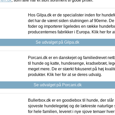
nen.dk
, som alle har et stort sortiment til gode priser.
Hos Gilpa.dk er de specialister inden for hunde
det har de været siden slutningen af 90erne. De
foder og importerer ligeledes en række hundefo
producenternes fabrikker i Europa. Klik her for a
Se udvalget på Gilpa.dk
Porcani.dk er en danskejet og familiedrevet netb
til hunde og katte, hundesenge, kradsebræt, leg
meget mere. De er stærkt fokuseret på høj kvali
produkter. Klik her for at se deres udvalg.
Se udvalget på Porcani.dk
Bullerbox.dk er en goodiebox til hunde, der slår 
sjoveste hundelegetøj og de lækreste naturlige
for hele familien, leveret i nye sjove temaer hver