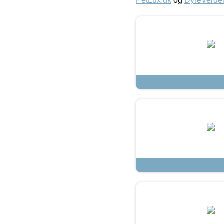
PetLux.dk
og
DyreVerde