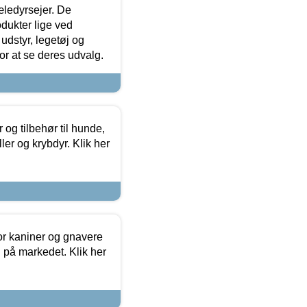
æledyrsejer. De
odukter lige ved
udstyr, legetøj og
 for at se deres udvalg.
og tilbehør til hunde,
ller og krybdyr. Klik her
or kaniner og gnavere
g på markedet. Klik her