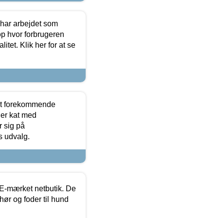
 har arbejdet som
op hvor forbrugeren
itet. Klik her for at se
est forekommende
ler kat med
r sig på
s udvalg.
E-mærket netbutik. De
hør og foder til hund