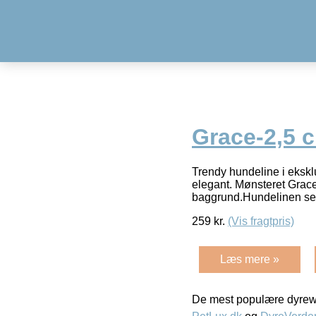
Grace-2,5 
Trendy hundeline i eksklu
elegant. Mønsteret Grace 
baggrund.Hundelinen ser
259
kr.
(Vis fragtpris)
Læs mere »
De mest populære dyrewe