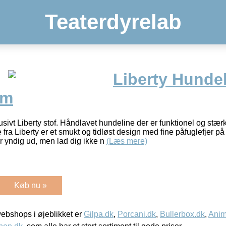
Teaterdyrelab
Liberty Hundel
cm
sivt Liberty stof. Håndlavet hundeline der er funktionel og stærk
fra Liberty er et smukt og tidløst design med fine påfuglefjer på
 yndig ud, men lad dig ikke n
(Læs mere)
Køb nu »
bshops i øjeblikket er
Gilpa.dk
,
Porcani.dk
,
Bullerbox.dk
,
Anim