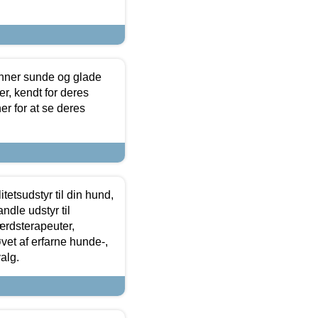
enner sunde og glade
r, kendt for deres
r for at se deres
tetsudstyr til din hund,
ndle udstyr til
ærdsterapeuter,
øvet af erfarne hunde-,
alg.