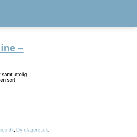
ine –
 samt utrolig
 en sort
igo.dk
,
Dyrelageret.dk
,