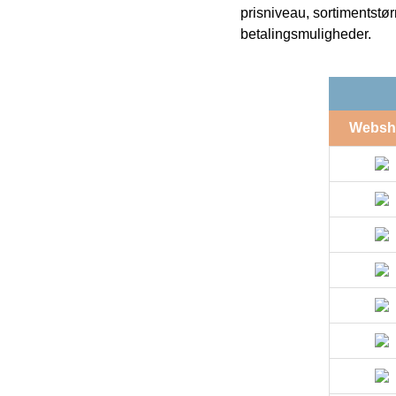
prisniveau, sortimentstø
betalingsmuligheder.
Websh