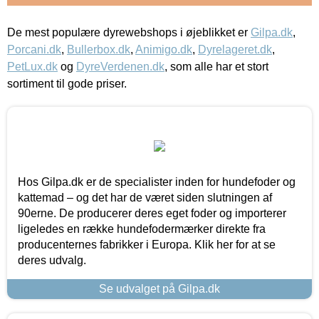
De mest populære dyrewebshops i øjeblikket er
Gilpa.dk
,
Porcani.dk
,
Bullerbox.dk
,
Animigo.dk
,
Dyrelageret.dk
,
PetLux.dk
og
DyreVerdenen.dk
, som alle har et stort
sortiment til gode priser.
Hos Gilpa.dk er de specialister inden for hundefoder og
kattemad – og det har de været siden slutningen af
90erne. De producerer deres eget foder og importerer
ligeledes en række hundefodermærker direkte fra
producenternes fabrikker i Europa. Klik her for at se
deres udvalg.
Se udvalget på Gilpa.dk