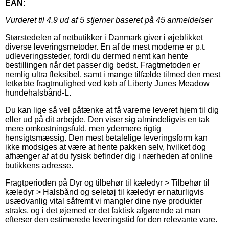
EAN:
Vurderet til
4.9
ud af 5 stjerner baseret på
45
anmeldelser
Størstedelen af netbutikker i Danmark giver i øjeblikket
diverse leveringsmetoder. En af de mest moderne er p.t.
udleveringssteder, fordi du dermed nemt kan hente
bestillingen når det passer dig bedst. Fragtmetoden er
nemlig ultra fleksibel, samt i mange tilfælde tilmed den mest
letkøbte fragtmulighed ved køb af Liberty Junes Meadow
hundehalsbånd-L.
Du kan lige så vel påtænke at få varerne leveret hjem til dig
eller ud på dit arbejde. Den viser sig almindeligvis en tak
mere omkostningsfuld, men ydermere rigtig
hensigtsmæssig. Den mest betalelige leveringsform kan
ikke modsiges at være at hente pakken selv, hvilket dog
afhænger af at du fysisk befinder dig i nærheden af online
butikkens adresse.
Fragtperioden på Dyr og tilbehør til kæledyr > Tilbehør til
kæledyr > Halsbånd og seletøj til kæledyr er naturligvis
usædvanlig vital såfremt vi mangler dine nye produkter
straks, og i det øjemed er det faktisk afgørende at man
efterser den estimerede leveringstid for den relevante vare.