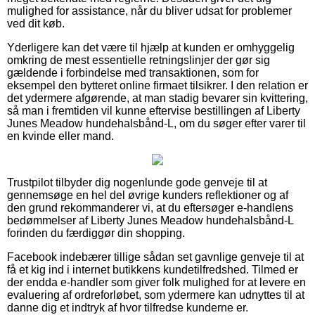
mulighed for assistance, når du bliver udsat for problemer
ved dit køb.
Yderligere kan det være til hjælp at kunden er omhyggelig
omkring de mest essentielle retningslinjer der gør sig
gældende i forbindelse med transaktionen, som for
eksempel den bytteret online firmaet tilsikrer. I den relation er
det ydermere afgørende, at man stadig bevarer sin kvittering,
så man i fremtiden vil kunne eftervise bestillingen af Liberty
Junes Meadow hundehalsbånd-L, om du søger efter varer til
en kvinde eller mand.
Trustpilot tilbyder dig nogenlunde gode genveje til at
gennemsøge en hel del øvrige kunders reflektioner og af
den grund rekommanderer vi, at du eftersøger e-handlens
bedømmelser af Liberty Junes Meadow hundehalsbånd-L
forinden du færdiggør din shopping.
Facebook indebærer tillige sådan set gavnlige genveje til at
få et kig ind i internet butikkens kundetilfredshed. Tilmed er
der endda e-handler som giver folk mulighed for at levere en
evaluering af ordreforløbet, som ydermere kan udnyttes til at
danne dig et indtryk af hvor tilfredse kunderne er.