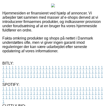
Hjemmesiden er finansieret ved hjælp af annoncer. Vi
arbejder tæt sammen med masser af e-shops derved at vi
introducerer firmaernes produkter, og indkasserer provision
under forudsætning af at en bruger fra vores hjemmeside
fuldfører en ordre.
Fakta omkring produkter og shops på nettet i Danmark
understøttes ofte, men vi giver ingen garanti imod
reguleringer der kan være udarbejdet efter seneste
opdatering af vores informationer.
BITLY:
1
1
1
1
1
1
1
1
1
1
1
1
1
1
1
1
1
1
1
1
1
1
1
1
1
1
1
1
1
1
1
1
1
1
1
1
1
1
1
1
1
1
1
1
1
1
1
1
1
1
1
1
1
1
1
1
1
1
1
1
1
1
1
1
1
1
1
1
1
1
1
1
1
1
1
1
1
1
1
1
1
1
1
1
1
1
1
1
1
1
1
1
1
1
1
1
1
1
1
1
SPOTIFY:
1
1
1
1
1
1
1
1
1
1
1
1
1
1
1
1
1
1
1
1
1
1
1
1
1
1
1
1
1
1
1
1
1
1
1
1
1
1
1
1
1
1
1
1
1
1
1
1
1
1
1
1
1
1
1
1
1
1
1
1
1
1
1
1
1
1
1
1
1
1
1
1
1
1
1
1
1
1
1
1
1
1
1
1
1
1
1
1
1
1
1
1
1
1
1
1
1
1
1
1
CUTTLY BIO: