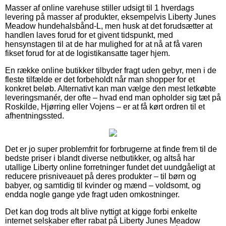
Masser af online varehuse stiller udsigt til 1 hverdags
levering på masser af produkter, eksempelvis Liberty Junes
Meadow hundehalsbånd-L, men husk at det forudsætter at
handlen laves forud for et givent tidspunkt, med
hensynstagen til at de har mulighed for at nå at få varen
fikset forud for at de logistikansatte tager hjem.
En række online butikker tilbyder fragt uden gebyr, men i de
fleste tilfælde er det forbeholdt når man shopper for et
konkret beløb. Alternativt kan man vælge den mest letkøbte
leveringsmanér, der ofte – hvad end man opholder sig tæt på
Roskilde, Hjørring eller Vojens – er at få kørt ordren til et
afhentningssted.
Det er jo super problemfrit for forbrugerne at finde frem til de
bedste priser i blandt diverse netbutikker, og altså har
utallige Liberty online forretninger fundet det uundgåeligt at
reducere prisniveauet på deres produkter – til børn og
babyer, og samtidig til kvinder og mænd – voldsomt, og
endda nogle gange yde fragt uden omkostninger.
Det kan dog trods alt blive nyttigt at kigge forbi enkelte
internet selskaber efter rabat på Liberty Junes Meadow