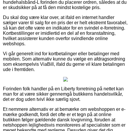
hundehalsbånd-L forinden du placerer ordren, således at du
er skudsikker på at få den mindst kostelige pris.
Du skal dog være klar over, at ifald en internet handler
sælger varer til salg for en pris der er helt ekstremt favorabel,
så kan det ofte være en indikator for en svindel e-forretning.
Kortbestillinger er imidlertid en del af en foranstaltning,
hvilket assisterer kunden overfor svindlende online
webshops.
Vi går generelt ind for kortbetalinger eller betalinger med
mobilen. Som alternativ kunne du vælge en afdragsordning
som eksempelvis ViaBill, ifald du gerne vil klare betalingen
ude i fremtiden.
Forinden folk handler på en Liberty forretning på nettet kan
man for at være sikker gennemgå butikkens handelsvilkår,
det er dog uden tvivl ikke særlig sjovt.
Et nemmere alternativ er at bemærke om webshoppen er e-
mærke godkendt, fordi det ofte er et tegn på at online
butikken følger gældende dansk lovgivning, foruden at
netshoppen lejlighedsvis monitoreres af specialister som er
meget bekendte med reglerne. Desuden giver det dig