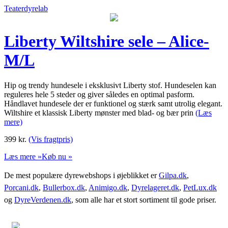
Teaterdyrelab
Liberty Wiltshire sele – Alice-
M/L
Hip og trendy hundesele i eksklusivt Liberty stof. Hundeselen kan
reguleres hele 5 steder og giver således en optimal pasform.
Håndlavet hundesele der er funktionel og stærk samt utrolig elegant.
Wiltshire et klassisk Liberty mønster med blad- og bær prin
(Læs
mere)
399
kr.
(Vis fragtpris)
Læs mere »
Køb nu »
De mest populære dyrewebshops i øjeblikket er
Gilpa.dk
,
Porcani.dk
,
Bullerbox.dk
,
Animigo.dk
,
Dyrelageret.dk
,
PetLux.dk
og
DyreVerdenen.dk
, som alle har et stort sortiment til gode priser.