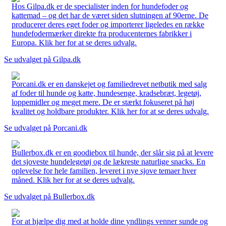
Hos Gilpa.dk er de specialister inden for hundefoder og
kattemad – og det har de været siden slutningen af 90erne. De
producerer deres eget foder og importerer ligeledes en række
hundefodermærker direkte fra producenternes fabrikker i
Europa. Klik her for at se deres udvalg.
Se udvalget på Gilpa.dk
Porcani.dk er en danskejet og familiedrevet netbutik med salg
af foder til hunde og katte, hundesenge, kradsebræt, legetøj,
loppemidler og meget mere. De er stærkt fokuseret på høj
kvalitet og holdbare produkter. Klik her for at se deres udvalg.
Se udvalget på Porcani.dk
Bullerbox.dk er en goodiebox til hunde, der slår sig på at levere
det sjoveste hundelegetøj og de lækreste naturlige snacks. En
oplevelse for hele familien, leveret i nye sjove temaer hver
måned. Klik her for at se deres udvalg.
Se udvalget på Bullerbox.dk
For at hjælpe dig med at holde dine yndlings venner sunde og