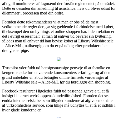
af og til monitoreres af fagmænd der forstår reglementet på området.
Dette er desuden din anledning til assistance, hvis du bliver udsat for
dilemmaer i processen med din ordre.
Foruden dette rekommanderer vi at man er obs på de mest
vedkommende regler der gør sig gældende i forbindelse med købet,
til eksempel den ombytningsret online shoppen har. I den relation er
det i øvrigt essesentielt, at man til enhver tid bevarer sin kvittering,
således man til enhver tid kan bevise købet af Liberty Wiltshire sele
– Alice-M/L, uafhængig om du er på udkig efter produkter til en
dreng eller pige.
Trustpilot yder fuldt ud hensigtsmæssige genveje til at fortolke en
længere række forhenværende konsumenters erfaringer og af den
grund anbefaler vi, at du betragter online firmaets vurderinger af
Liberty Wiltshire sele – Alice-M/L før du færdiggør din shopping.
Facebook resulterer i ligeledes fuldt ud passende genveje til at få
indsigt i internet webshoppens kundetilfredshed. Foruden det ses
endda internet selskaber som tilbyder kunderne at afgive en omtale
af virksomhedens service, som tillige må udnyttes til at få et indblik i
hvor glade kunderne er.