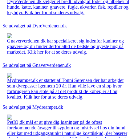
DyreVerdenen.dk sælger et bredt udvalg af foder og tilbehør til
hunde, katte, kaniner, gnavere, fugle, akvarier, fisk, reptiller og
krybdyr. Klik her for at se deres udvalg.
Se udvalget på DyreVerdenen.dk
Gnaververdenen.dk har specialiseret sig indenfor kaniner og
gnavere og du finder derfor altid de bedste og nyeste ting på
markedet. Klik her for at se deres udvalg.
Se udvalget på Gnaververdenen.dk
Mydreampet.dk er startet af Tonni Sørensen der har arbejdet
som dyrepasser igennem 20 år. Han ville lave en shop hvor
forbrugeren kan stole på at det produkt de køber, er af høj
kvalitet. Klik her for at se deres udvalg.
Se udvalget på Mydreampet.dk
PetIQ.dk mål er at give dig løsninger på de oftest
forekommende årsager til sygdom og mistrivsel hos din hund
eller kat med udgangspunkt i naturlige kosttilskud, der baserer