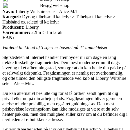
Besøg webshop
Navn:
Liberty Wiltshire sele – Alice-M/L
Kategori:
Dyr og tilbehør til kæledyr > Tilbehør til kæledyr >
Halsbånd og seletøj til kæledyr
Producent:
Liberty
Varenummer:
22fm15-fm12-ali
EAN:
Vurderet til
4.6
ud af 5 stjerner baseret på
41
anmeldelser
Størstedelen af internet handler frembyder nu om dage en lang
række forskellige fragtmetoder. Den mest moderne er nu til dags
levering til et afhentningssted, som gør at du kan hente din pakke på
et selvvalgt tidspunkt. Fragtløsningen er nemlig ret overkommelig,
og ofte tilmed den billigste fragtmetode ved køb af Liberty Wiltshire
sele – Alice-M/L.
Du kan alternativt beslutte dig for at få ordren sendt hjem til dig
privat eller ud på din arbejdsplads. Fragtløsningen bliver gerne en
anelse mindre prisbillig, men også ret gnidningsløs. Den mest
prisbevidste leveringsform kan ikke modsiges at være at du selv
henter pakken, men den mulighed stiller krav om at du befinder dig i
nærheden af e-butikkens adresse.
Leveringshastigheden på Dyr og tilbehør til kæledyr > Tilbehør til