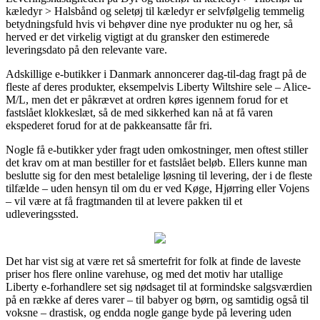
kæledyr > Halsbånd og seletøj til kæledyr er selvfølgelig temmelig
betydningsfuld hvis vi behøver dine nye produkter nu og her, så
herved er det virkelig vigtigt at du gransker den estimerede
leveringsdato på den relevante vare.
Adskillige e-butikker i Danmark annoncerer dag-til-dag fragt på de
fleste af deres produkter, eksempelvis Liberty Wiltshire sele – Alice-
M/L, men det er påkrævet at ordren køres igennem forud for et
fastslået klokkeslæt, så de med sikkerhed kan nå at få varen
ekspederet forud for at de pakkeansatte får fri.
Nogle få e-butikker yder fragt uden omkostninger, men oftest stiller
det krav om at man bestiller for et fastslået beløb. Ellers kunne man
beslutte sig for den mest betalelige løsning til levering, der i de fleste
tilfælde – uden hensyn til om du er ved Køge, Hjørring eller Vojens
– vil være at få fragtmanden til at levere pakken til et
udleveringssted.
Det har vist sig at være ret så smertefrit for folk at finde de laveste
priser hos flere online varehuse, og med det motiv har utallige
Liberty e-forhandlere set sig nødsaget til at formindske salgsværdien
på en række af deres varer – til babyer og børn, og samtidig også til
voksne – drastisk, og endda nogle gange byde på levering uden