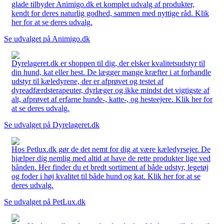
glade tilbyder Animigo.dk et komplet udvalg af produkter,
kendt for deres naturlig godhed, sammen med nyttige råd. Klik
her for at se deres udvalg.
Se udvalget på Animigo.dk
Dyrelageret.dk er shoppen til dig, der elsker kvalitetsudstyr til
din hund, kat eller hest. De lægger mange kræfter i at forhandle
udstyr til kæledyrene, der er afprøvet og testet af
dyreadfærdsterapeuter, dyrlæger og ikke mindst det vigtigste af
alt, afprøvet af erfarne hunde-, katte-, og hesteejere. Klik her for
at se deres udvalg.
Se udvalget på Dyrelageret.dk
Hos Petlux.dk gør de det nemt for dig at være kæledyrsejer. De
hjælper dig nemlig med altid at have de rette produkter lige ved
hånden. Her finder du et bredt sortiment af både udstyr, legetøj
og foder i høj kvalitet til både hund og kat. Klik her for at se
deres udvalg.
Se udvalget på PetLux.dk