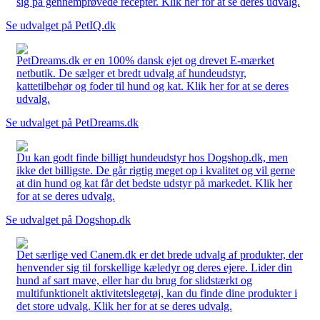
sig på gennemprøvede recepter. Klik her for at se deres udvalg.
Se udvalget på PetIQ.dk
PetDreams.dk er en 100% dansk ejet og drevet E-mærket
netbutik. De sælger et bredt udvalg af hundeudstyr,
kattetilbehør og foder til hund og kat. Klik her for at se deres
udvalg.
Se udvalget på PetDreams.dk
Du kan godt finde billigt hundeudstyr hos Dogshop.dk, men
ikke det billigste. De går rigtig meget op i kvalitet og vil gerne
at din hund og kat får det bedste udstyr på markedet. Klik her
for at se deres udvalg.
Se udvalget på Dogshop.dk
Det særlige ved Canem.dk er det brede udvalg af produkter, der
henvender sig til forskellige kæledyr og deres ejere. Lider din
hund af sart mave, eller har du brug for slidstærkt og
multifunktionelt aktivitetslegetøj, kan du finde dine produkter i
det store udvalg. Klik her for at se deres udvalg.