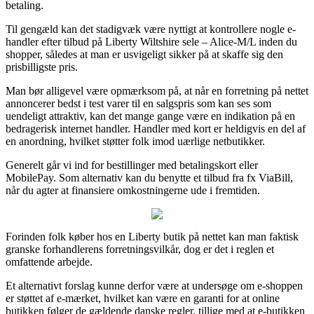
betaling.
Til gengæld kan det stadigvæk være nyttigt at kontrollere nogle e-
handler efter tilbud på Liberty Wiltshire sele – Alice-M/L inden du
shopper, således at man er usvigeligt sikker på at skaffe sig den
prisbilligste pris.
Man bør alligevel være opmærksom på, at når en forretning på nettet
annoncerer bedst i test varer til en salgspris som kan ses som
uendeligt attraktiv, kan det mange gange være en indikation på en
bedragerisk internet handler. Handler med kort er heldigvis en del af
en anordning, hvilket støtter folk imod uærlige netbutikker.
Generelt går vi ind for bestillinger med betalingskort eller
MobilePay. Som alternativ kan du benytte et tilbud fra fx ViaBill,
når du agter at finansiere omkostningerne ude i fremtiden.
Forinden folk køber hos en Liberty butik på nettet kan man faktisk
granske forhandlerens forretningsvilkår, dog er det i reglen et
omfattende arbejde.
Et alternativt forslag kunne derfor være at undersøge om e-shoppen
er støttet af e-mærket, hvilket kan være en garanti for at online
butikken følger de gældende danske regler, tillige med at e-butikken