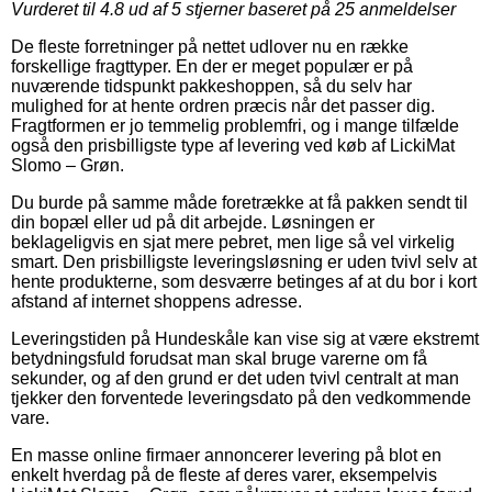
Vurderet til
4.8
ud af 5 stjerner baseret på
25
anmeldelser
De fleste forretninger på nettet udlover nu en række
forskellige fragttyper. En der er meget populær er på
nuværende tidspunkt pakkeshoppen, så du selv har
mulighed for at hente ordren præcis når det passer dig.
Fragtformen er jo temmelig problemfri, og i mange tilfælde
også den prisbilligste type af levering ved køb af LickiMat
Slomo – Grøn.
Du burde på samme måde foretrække at få pakken sendt til
din bopæl eller ud på dit arbejde. Løsningen er
beklageligvis en sjat mere pebret, men lige så vel virkelig
smart. Den prisbilligste leveringsløsning er uden tvivl selv at
hente produkterne, som desværre betinges af at du bor i kort
afstand af internet shoppens adresse.
Leveringstiden på Hundeskåle kan vise sig at være ekstremt
betydningsfuld forudsat man skal bruge varerne om få
sekunder, og af den grund er det uden tvivl centralt at man
tjekker den forventede leveringsdato på den vedkommende
vare.
En masse online firmaer annoncerer levering på blot en
enkelt hverdag på de fleste af deres varer, eksempelvis