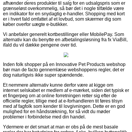
afhænder deres produkter til salg for en udsalgspris som er
grænseløst overkommelig, så bør det i nogle tilfælde være
en indikator for en snydagtig e-handler. Shopping med kort
er i hvert fald omfattet af et lovbud, som skærmer dig som
køber overfor uægte e-butikker.
Vi anbefaler generelt kortbestillinger eller MobilePay. Som
alternativ kan du benytte en afbetalingsløsning fra fx ViaBill,
ifald du vil dække pengene over tid.
Inden folk shopper på en Innovative Pet Products webshop
bør man de facto gennemlæse webshoppens regler, det er
dog naturligvis ikke super spændende.
Et nemmere alternativ kunne derfor være at kigge om
internet selskabet er medlem af e-mærket, siden det typisk er
et fingerpeg om at online forretningen retter sig efter de
officielle regler, tillige med at e-forhandleren tit føres tilsyn
med af fagfolk som kender til lovgivningen. Dette er en god
mulighed for en håndsrækning, for så vidt du møder
problemer i forbindelse med din handel.
Ydermere er det smart at man er obs på de mest basale