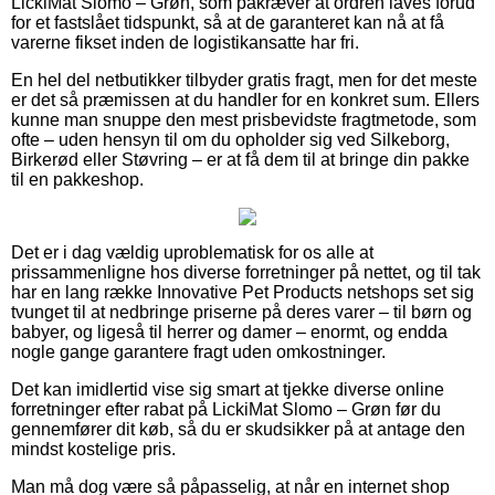
LickiMat Slomo – Grøn, som påkræver at ordren laves forud
for et fastslået tidspunkt, så at de garanteret kan nå at få
varerne fikset inden de logistikansatte har fri.
En hel del netbutikker tilbyder gratis fragt, men for det meste
er det så præmissen at du handler for en konkret sum. Ellers
kunne man snuppe den mest prisbevidste fragtmetode, som
ofte – uden hensyn til om du opholder sig ved Silkeborg,
Birkerød eller Støvring – er at få dem til at bringe din pakke
til en pakkeshop.
Det er i dag vældig uproblematisk for os alle at
prissammenligne hos diverse forretninger på nettet, og til tak
har en lang række Innovative Pet Products netshops set sig
tvunget til at nedbringe priserne på deres varer – til børn og
babyer, og ligeså til herrer og damer – enormt, og endda
nogle gange garantere fragt uden omkostninger.
Det kan imidlertid vise sig smart at tjekke diverse online
forretninger efter rabat på LickiMat Slomo – Grøn før du
gennemfører dit køb, så du er skudsikker på at antage den
mindst kostelige pris.
Man må dog være så påpasselig, at når en internet shop