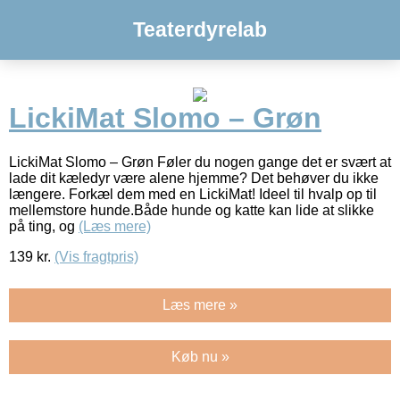
Teaterdyrelab
LickiMat Slomo – Grøn
LickiMat Slomo – Grøn Føler du nogen gange det er svært at
lade dit kæledyr være alene hjemme? Det behøver du ikke
længere. Forkæl dem med en LickiMat! Ideel til hvalp op til
mellemstore hunde.Både hunde og katte kan lide at slikke
på ting, og
(Læs mere)
139
kr.
(Vis fragtpris)
Læs mere »
Køb nu »