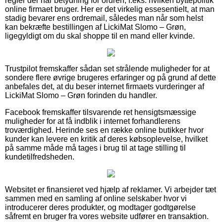
regler der har betydning for ordren, f.eks. hvilken byttepolitik
online firmaet bruger. Her er det virkelig essesentielt, at man
stadig bevarer ens ordremail, således man når som helst
kan bekræfte bestillingen af LickiMat Slomo – Grøn,
ligegyldigt om du skal shoppe til en mand eller kvinde.
Trustpilot fremskaffer sådan set strålende muligheder for at
sondere flere øvrige brugeres erfaringer og på grund af dette
anbefales det, at du beser internet firmaets vurderinger af
LickiMat Slomo – Grøn forinden du handler.
Facebook fremskaffer tilsvarende ret hensigtsmæssige
muligheder for at få indblik i internet forhandlerens
troværdighed. Herinde ses en række online butikker hvor
kunder kan levere en kritik af deres købsoplevelse, hvilket
på samme måde må tages i brug til at tage stilling til
kundetilfredsheden.
Websitet er finansieret ved hjælp af reklamer. Vi arbejder tæt
sammen med en samling af online selskaber hvor vi
introducerer deres produkter, og modtager godtgørelse
såfremt en bruger fra vores website udfører en transaktion.