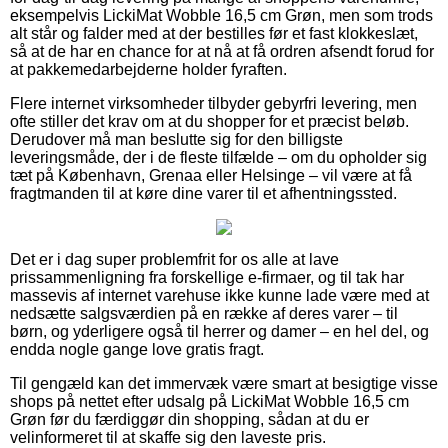
eksempelvis LickiMat Wobble 16,5 cm Grøn, men som trods
alt står og falder med at der bestilles før et fast klokkeslæt,
så at de har en chance for at nå at få ordren afsendt forud for
at pakkemedarbejderne holder fyraften.
Flere internet virksomheder tilbyder gebyrfri levering, men
ofte stiller det krav om at du shopper for et præcist beløb.
Derudover må man beslutte sig for den billigste
leveringsmåde, der i de fleste tilfælde – om du opholder sig
tæt på København, Grenaa eller Helsinge – vil være at få
fragtmanden til at køre dine varer til et afhentningssted.
Det er i dag super problemfrit for os alle at lave
prissammenligning fra forskellige e-firmaer, og til tak har
massevis af internet varehuse ikke kunne lade være med at
nedsætte salgsværdien på en række af deres varer – til
børn, og yderligere også til herrer og damer – en hel del, og
endda nogle gange love gratis fragt.
Til gengæld kan det immervæk være smart at besigtige visse
shops på nettet efter udsalg på LickiMat Wobble 16,5 cm
Grøn før du færdiggør din shopping, sådan at du er
velinformeret til at skaffe sig den laveste pris.