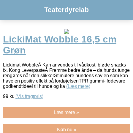
Teaterdyrelab
LickiMat Wobble 16,5 cm
Grøn
Lickimat WobbleÂ Kan anvendes til vådkost, bløde snacks
fx. Kong LeverpasteÂ Fremme bedre ånde – da hunds tunge
rengøres når den slikkerStimulere hundens savlen som kan
have en positiv effekt på fordøjelsenTPR gummi- fødevare
godkendtIdeel til hunde og ka
(Læs mere)
99
kr.
(Vis fragtpris)
Læs mere »
Køb nu »