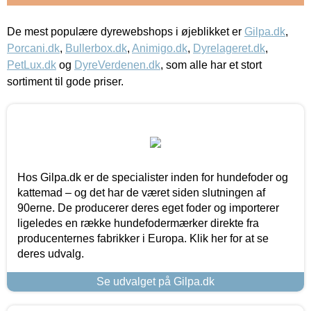
De mest populære dyrewebshops i øjeblikket er
Gilpa.dk
,
Porcani.dk
,
Bullerbox.dk
,
Animigo.dk
,
Dyrelageret.dk
,
PetLux.dk
og
DyreVerdenen.dk
, som alle har et stort
sortiment til gode priser.
Hos Gilpa.dk er de specialister inden for hundefoder og
kattemad – og det har de været siden slutningen af
90erne. De producerer deres eget foder og importerer
ligeledes en række hundefodermærker direkte fra
producenternes fabrikker i Europa. Klik her for at se
deres udvalg.
Se udvalget på Gilpa.dk