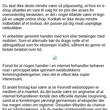
Du skal ikke desto mindre være så påpasselig, at hvis en e-
shop afsætter en vare til salg for en pris der anses for
overordentlig beskeden, er det i nogle tilfælde være et tegn
på en uægte online shop. Kortkøb er ikke desto mindre
indbefattet af et lovbud, der passer på dig imod uoprigtige
netbutikker.
Vi anbefaler generelt handler med kort eller betalinger med
mobilen. Som et alternativ bør du drage nytte af et
afdragstilbud som for eksempel ViaBill, såfremt du gerne vil
betale beløbet over tid.
Forud for at nogen handler i en internet forhandler behøver
man i princippet løbe igennem webbutikkens
forretningsbetingelser, men det er oftest ikke super
interessant.
Et andet forslag kan være at se hvorvidt webshoppen er
medlem af e-mærket, da det burde være en angivelse af at
internet forhandleren forstår den officielle danske lovgivning,
samt at e-forretningen jævnligt gennemses af eksperter der
har megen viden om reglerne. Desuden tilbydes du chance
for en håndsrækning, når du møder problemstillinger ved din