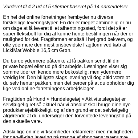
Vurderet til
4.2
ud af 5 stjerner baseret på
14
anmeldelser
En hel del online forretninger frembyder nu diverse
forskellige leveringstyper. En der er meget almindelig er nu
om dage at få leveret til et afhentningssted, fordi det så er
super fleksibelt for dig at kunne hente bestillingen når der er
mulighed for det. Fragtformen er altså i høj grad bekvem, og
ofte ydermere den mest prisbevidste fragtform ved køb af
LickiMat Wobble 16,5 cm Grøn.
Du burde ydermere påtænke at få pakken sendt til din
private bopæl eller ud på dit arbejde. Løsningen viser sig
somme tider en kende mere bekostelig, men ydermere
vældig let. Den billigste slags levering vil dog altid være at
du selv henter pakken, men det beroer på at du opholder dig
lige ved online forretningens arbejdslager.
Fragttiden på Hund > Hundelegetøj > Aktivitetslegetøj er
selvfølgelig ret så aktuel når vi absolut skal bruge dine nye
produkter øjeblikkeligt, og af den grund er det selvfølgelig
afgørende at du undersøger den forventede leveringstid på
den aktuelle vare.
Adskillige online virksomheder reklamerer med muligheden
for dag-til-dag levering på mange af shoppens varenumre,