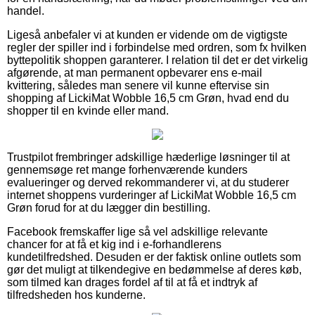
handel.
Ligeså anbefaler vi at kunden er vidende om de vigtigste
regler der spiller ind i forbindelse med ordren, som fx hvilken
byttepolitik shoppen garanterer. I relation til det er det virkelig
afgørende, at man permanent opbevarer ens e-mail
kvittering, således man senere vil kunne eftervise sin
shopping af LickiMat Wobble 16,5 cm Grøn, hvad end du
shopper til en kvinde eller mand.
Trustpilot frembringer adskillige hæderlige løsninger til at
gennemsøge ret mange forhenværende kunders
evalueringer og derved rekommanderer vi, at du studerer
internet shoppens vurderinger af LickiMat Wobble 16,5 cm
Grøn forud for at du lægger din bestilling.
Facebook fremskaffer lige så vel adskillige relevante
chancer for at få et kig ind i e-forhandlerens
kundetilfredshed. Desuden er der faktisk online outlets som
gør det muligt at tilkendegive en bedømmelse af deres køb,
som tilmed kan drages fordel af til at få et indtryk af
tilfredsheden hos kunderne.