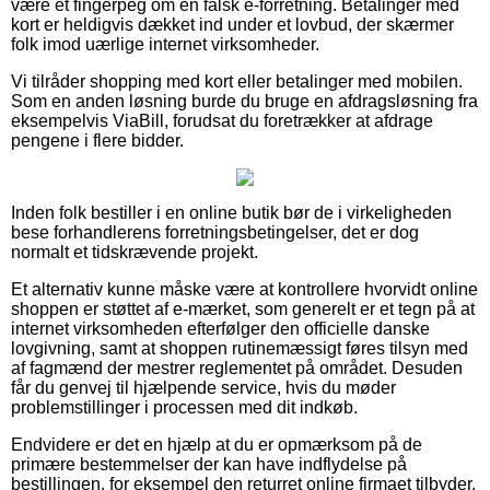
være et fingerpeg om en falsk e-forretning. Betalinger med
kort er heldigvis dækket ind under et lovbud, der skærmer
folk imod uærlige internet virksomheder.
Vi tilråder shopping med kort eller betalinger med mobilen.
Som en anden løsning burde du bruge en afdragsløsning fra
eksempelvis ViaBill, forudsat du foretrækker at afdrage
pengene i flere bidder.
Inden folk bestiller i en online butik bør de i virkeligheden
bese forhandlerens forretningsbetingelser, det er dog
normalt et tidskrævende projekt.
Et alternativ kunne måske være at kontrollere hvorvidt online
shoppen er støttet af e-mærket, som generelt er et tegn på at
internet virksomheden efterfølger den officielle danske
lovgivning, samt at shoppen rutinemæssigt føres tilsyn med
af fagmænd der mestrer reglementet på området. Desuden
får du genvej til hjælpende service, hvis du møder
problemstillinger i processen med dit indkøb.
Endvidere er det en hjælp at du er opmærksom på de
primære bestemmelser der kan have indflydelse på
bestillingen, for eksempel den returret online firmaet tilbyder.