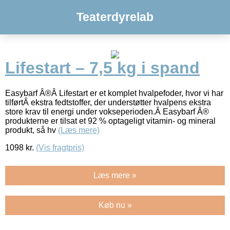
Teaterdyrelab
Lifestart – 7,5 kg i spand
Easybarf Â®Â Lifestart er et komplet hvalpefoder, hvor vi har
tilførtÂ ekstra fedtstoffer, der understøtter hvalpens ekstra
store krav til energi under vokseperioden.Â Easybarf Â®
produkterne er tilsat et 92 % optageligt vitamin- og mineral
produkt, så hv
(Læs mere)
1098
kr.
(Vis fragtpris)
Læs mere »
Køb nu »