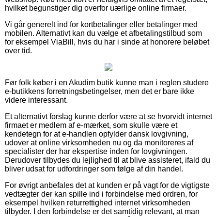
hvilket begunstiger dig overfor uærlige online firmaer.
Vi går generelt ind for kortbetalinger eller betalinger med
mobilen. Alternativt kan du vælge et afbetalingstilbud som
for eksempel ViaBill, hvis du har i sinde at honorere beløbet
over tid.
Før folk køber i en Akudim butik kunne man i reglen studere
e-butikkens forretningsbetingelser, men det er bare ikke
videre interessant.
Et alternativt forslag kunne derfor være at se hvorvidt internet
firmaet er medlem af e-mærket, som skulle være et
kendetegn for at e-handlen opfylder dansk lovgivning,
udover at online virksomheden nu og da monitoreres af
specialister der har ekspertise inden for lovgivningen.
Derudover tilbydes du lejlighed til at blive assisteret, ifald du
bliver udsat for udfordringer som følge af din handel.
For øvrigt anbefales det at kunden er på vagt for de vigtigste
vedtægter der kan spille ind i forbindelse med ordren, for
eksempel hvilken returrettighed internet virksomheden
tilbyder. I den forbindelse er det samtidig relevant, at man