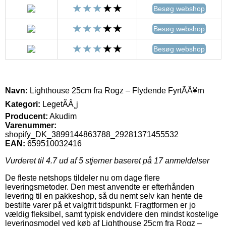
Besøg webshop
Besøg webshop
Besøg webshop
Navn:
Lighthouse 25cm fra Rogz – Flydende FyrtÃÂ¥rn
Kategori:
LegetÃÂ¸j
Producent:
Akudim
Varenummer:
shopify_DK_3899144863788_29281371455532
EAN:
659510032416
Vurderet til
4.7
ud af 5 stjerner baseret på
17
anmeldelser
De fleste netshops tildeler nu om dage flere
leveringsmetoder. Den mest anvendte er efterhånden
levering til en pakkeshop, så du nemt selv kan hente de
bestilte varer på et valgfrit tidspunkt. Fragtformen er jo
vældig fleksibel, samt typisk endvidere den mindst kostelige
leveringsmodel ved køb af Lighthouse 25cm fra Rogz –