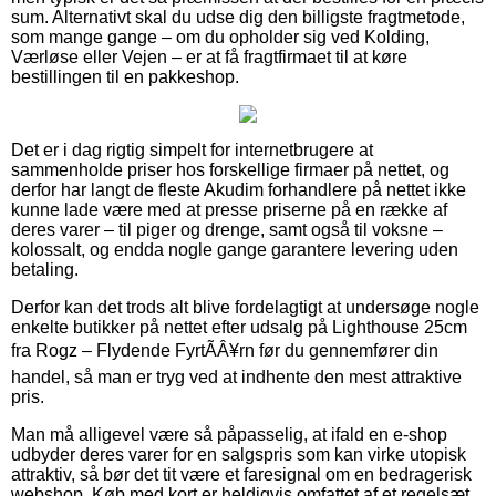
sum. Alternativt skal du udse dig den billigste fragtmetode,
som mange gange – om du opholder sig ved Kolding,
Værløse eller Vejen – er at få fragtfirmaet til at køre
bestillingen til en pakkeshop.
Det er i dag rigtig simpelt for internetbrugere at
sammenholde priser hos forskellige firmaer på nettet, og
derfor har langt de fleste Akudim forhandlere på nettet ikke
kunne lade være med at presse priserne på en række af
deres varer – til piger og drenge, samt også til voksne –
kolossalt, og endda nogle gange garantere levering uden
betaling.
Derfor kan det trods alt blive fordelagtigt at undersøge nogle
enkelte butikker på nettet efter udsalg på Lighthouse 25cm
fra Rogz – Flydende FyrtÃÂ¥rn før du gennemfører din
handel, så man er tryg ved at indhente den mest attraktive
pris.
Man må alligevel være så påpasselig, at ifald en e-shop
udbyder deres varer for en salgspris som kan virke utopisk
attraktiv, så bør det tit være et faresignal om en bedragerisk
webshop. Køb med kort er heldigvis omfattet af et regelsæt,