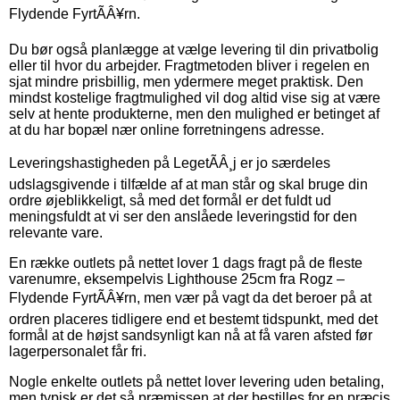
Flydende FyrtÃÂ¥rn.
Du bør også planlægge at vælge levering til din privatbolig
eller til hvor du arbejder. Fragtmetoden bliver i regelen en
sjat mindre prisbillig, men ydermere meget praktisk. Den
mindst kostelige fragtmulighed vil dog altid vise sig at være
selv at hente produkterne, men den mulighed er betinget af
at du har bopæl nær online forretningens adresse.
Leveringshastigheden på LegetÃÂ¸j er jo særdeles
udslagsgivende i tilfælde af at man står og skal bruge din
ordre øjeblikkeligt, så med det formål er det fuldt ud
meningsfuldt at vi ser den anslåede leveringstid for den
relevante vare.
En række outlets på nettet lover 1 dags fragt på de fleste
varenumre, eksempelvis Lighthouse 25cm fra Rogz –
Flydende FyrtÃÂ¥rn, men vær på vagt da det beroer på at
ordren placeres tidligere end et bestemt tidspunkt, med det
formål at de højst sandsynligt kan nå at få varen afsted før
lagerpersonalet får fri.
Nogle enkelte outlets på nettet lover levering uden betaling,
men typisk er det så præmissen at der bestilles for en præcis