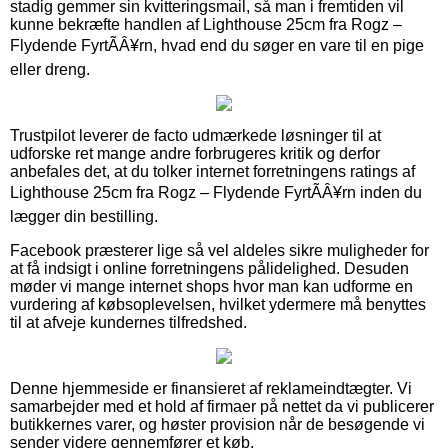
stadig gemmer sin kvitteringsmail, så man i fremtiden vil
kunne bekræfte handlen af Lighthouse 25cm fra Rogz –
Flydende FyrtÃÂ¥rn, hvad end du søger en vare til en pige
eller dreng.
Trustpilot leverer de facto udmærkede løsninger til at
udforske ret mange andre forbrugeres kritik og derfor
anbefales det, at du tolker internet forretningens ratings af
Lighthouse 25cm fra Rogz – Flydende FyrtÃÂ¥rn inden du
lægger din bestilling.
Facebook præsterer lige så vel aldeles sikre muligheder for
at få indsigt i online forretningens pålidelighed. Desuden
møder vi mange internet shops hvor man kan udforme en
vurdering af købsoplevelsen, hvilket ydermere må benyttes
til at afveje kundernes tilfredshed.
Denne hjemmeside er finansieret af reklameindtægter. Vi
samarbejder med et hold af firmaer på nettet da vi publicerer
butikkernes varer, og høster provision når de besøgende vi
sender videre gennemfører et køb.