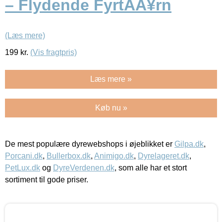
– Flydende FyrtÃÂ¥rn
(Læs mere)
199
kr.
(Vis fragtpris)
Læs mere »
Køb nu »
De mest populære dyrewebshops i øjeblikket er
Gilpa.dk
,
Porcani.dk
,
Bullerbox.dk
,
Animigo.dk
,
Dyrelageret.dk
,
PetLux.dk
og
DyreVerdenen.dk
, som alle har et stort
sortiment til gode priser.