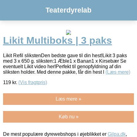
Teaterdyrelab
Likit Multiboks | 3 paks
Likit Refil slikstenDen bedste gave til din hest!Likit 3 paks
med 3 x 650 g. sliksten:1 Æble1 x Banan1 x Kirsebær Se
eventuelt Likit video her!Perfekt til genopfyldning af din
sliksten holder. Med denne pakke, får din hest l
(Læs mere)
119
kr.
(Vis fragtpris)
Læs mere »
Køb nu »
De mest populære dyrewebshops i øjeblikket er
Gilpa.dk
,