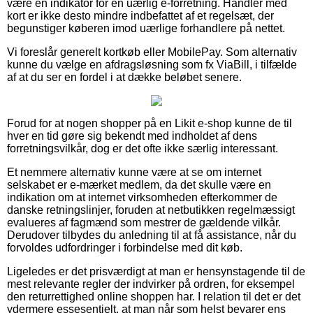
være en indikator for en uærlig e-forretning. Handler med
kort er ikke desto mindre indbefattet af et regelsæt, der
begunstiger køberen imod uærlige forhandlere på nettet.
Vi foreslår generelt kortkøb eller MobilePay. Som alternativ
kunne du vælge en afdragsløsning som fx ViaBill, i tilfælde
af at du ser en fordel i at dække beløbet senere.
Forud for at nogen shopper på en Likit e-shop kunne de til
hver en tid gøre sig bekendt med indholdet af dens
forretningsvilkår, dog er det ofte ikke særlig interessant.
Et nemmere alternativ kunne være at se om internet
selskabet er e-mærket medlem, da det skulle være en
indikation om at internet virksomheden efterkommer de
danske retningslinjer, foruden at netbutikken regelmæssigt
evalueres af fagmænd som mestrer de gældende vilkår.
Derudover tilbydes du anledning til at få assistance, når du
forvoldes udfordringer i forbindelse med dit køb.
Ligeledes er det prisværdigt at man er hensynstagende til de
mest relevante regler der indvirker på ordren, for eksempel
den returrettighed online shoppen har. I relation til det er det
ydermere essesentielt, at man når som helst bevarer ens