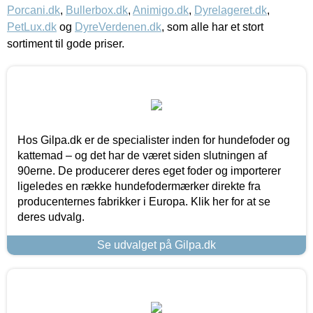
Porcani.dk
,
Bullerbox.dk
,
Animigo.dk
,
Dyrelageret.dk
,
PetLux.dk
og
DyreVerdenen.dk
, som alle har et stort
sortiment til gode priser.
Hos Gilpa.dk er de specialister inden for hundefoder og
kattemad – og det har de været siden slutningen af
90erne. De producerer deres eget foder og importerer
ligeledes en række hundefodermærker direkte fra
producenternes fabrikker i Europa. Klik her for at se
deres udvalg.
Se udvalget på Gilpa.dk