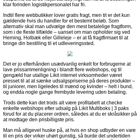
klar forinden logistikpersonalet har fri.
Indtil flere webbutikker lover gratis fragt, men tit er det kun
gældende hvis du handler for et bestemt beløb. Som
alternativ skal man udvælge den mest betalelige fragtform,
som i de fleste tilfælde – uanset om man opholder sig ved
Herning, Holbæk eller Gilleleje – er at få fragtfirmaet til at
bringe din bestilling til et udleveringssted.
Det er jo efterhånden usædvanlig enkelt for forbrugerne at
lave prissammenligning i blandt flere webshops, og til
gengæld har utallige Likit internet virksomheder været
presset til at at sænke udsalgspriserne på deres produkter –
til juniorer, men ligeledes til mænd og kvinder – helt i bund,
og endda nogle gange frembyde levering uden betaling.
Trods dette kan det trods alt være profitabelt at checke
enkelte webshops efter udsalg på Likit Multiboks | 3 paks
forud for at du placerer ordren, således at du er skråsikker på
at modtage den prisbilligste pris.
Man må alligevel huske på, at hvis en shop udbyder en vare
til en pris der virker uhørt gunstig, så burde det undertiden