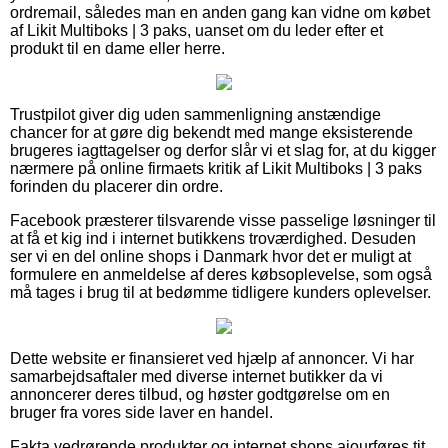
ordremail, således man en anden gang kan vidne om købet
af Likit Multiboks | 3 paks, uanset om du leder efter et
produkt til en dame eller herre.
Trustpilot giver dig uden sammenligning anstændige
chancer for at gøre dig bekendt med mange eksisterende
brugeres iagttagelser og derfor slår vi et slag for, at du kigger
nærmere på online firmaets kritik af Likit Multiboks | 3 paks
forinden du placerer din ordre.
Facebook præsterer tilsvarende visse passelige løsninger til
at få et kig ind i internet butikkens troværdighed. Desuden
ser vi en del online shops i Danmark hvor det er muligt at
formulere en anmeldelse af deres købsoplevelse, som også
må tages i brug til at bedømme tidligere kunders oplevelser.
Dette website er finansieret ved hjælp af annoncer. Vi har
samarbejdsaftaler med diverse internet butikker da vi
annoncerer deres tilbud, og høster godtgørelse om en
bruger fra vores side laver en handel.
Fakta vedrørende produkter og internet shops ajourføres tit,