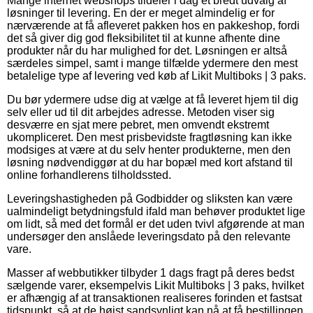
Mange internet webshops tildeler i dag et bredt udvalg af
løsninger til levering. En der er meget almindelig er for
nærværende at få afleveret pakken hos en pakkeshop, fordi
det så giver dig god fleksibilitet til at kunne afhente dine
produkter når du har mulighed for det. Løsningen er altså
særdeles simpel, samt i mange tilfælde ydermere den mest
betalelige type af levering ved køb af Likit Multiboks | 3 paks.
Du bør ydermere udse dig at vælge at få leveret hjem til dig
selv eller ud til dit arbejdes adresse. Metoden viser sig
desværre en sjat mere pebret, men omvendt ekstremt
ukompliceret. Den mest prisbevidste fragtløsning kan ikke
modsiges at være at du selv henter produkterne, men den
løsning nødvendiggør at du har bopæl med kort afstand til
online forhandlerens tilholdssted.
Leveringshastigheden på Godbidder og sliksten kan være
ualmindeligt betydningsfuld ifald man behøver produktet lige
om lidt, så med det formål er det uden tvivl afgørende at man
undersøger den anslåede leveringsdato på den relevante
vare.
Masser af webbutikker tilbyder 1 dags fragt på deres bedst
sælgende varer, eksempelvis Likit Multiboks | 3 paks, hvilket
er afhængig af at transaktionen realiseres forinden et fastsat
tidspunkt, så at de højst sandsynligt kan nå at få bestillingen