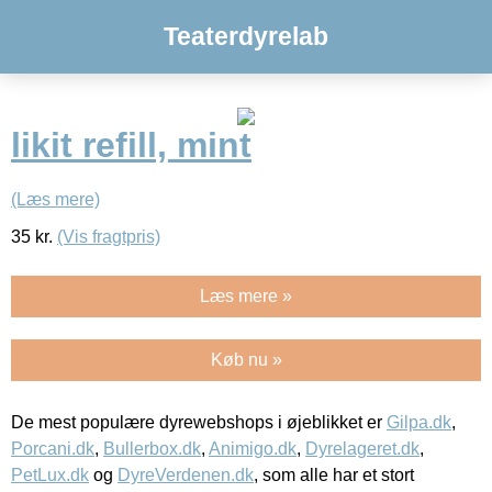
Teaterdyrelab
likit refill, mint
(Læs mere)
35
kr.
(Vis fragtpris)
Læs mere »
Køb nu »
De mest populære dyrewebshops i øjeblikket er
Gilpa.dk
,
Porcani.dk
,
Bullerbox.dk
,
Animigo.dk
,
Dyrelageret.dk
,
PetLux.dk
og
DyreVerdenen.dk
, som alle har et stort