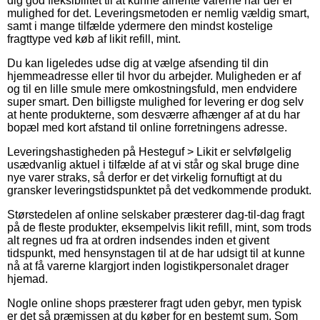
dig god fleksibilitet til at kunne afhente varerne når der er
mulighed for det. Leveringsmetoden er nemlig vældig smart,
samt i mange tilfælde ydermere den mindst kostelige
fragttype ved køb af likit refill, mint.
Du kan ligeledes udse dig at vælge afsending til din
hjemmeadresse eller til hvor du arbejder. Muligheden er af
og til en lille smule mere omkostningsfuld, men endvidere
super smart. Den billigste mulighed for levering er dog selv
at hente produkterne, som desværre afhænger af at du har
bopæl med kort afstand til online forretningens adresse.
Leveringshastigheden på Hesteguf > Likit er selvfølgelig
usædvanlig aktuel i tilfælde af at vi står og skal bruge dine
nye varer straks, så derfor er det virkelig fornuftigt at du
gransker leveringstidspunktet på det vedkommende produkt.
Størstedelen af online selskaber præsterer dag-til-dag fragt
på de fleste produkter, eksempelvis likit refill, mint, som trods
alt regnes ud fra at ordren indsendes inden et givent
tidspunkt, med hensynstagen til at de har udsigt til at kunne
nå at få varerne klargjort inden logistikpersonalet drager
hjemad.
Nogle online shops præsterer fragt uden gebyr, men typisk
er det så præmissen at du køber for en bestemt sum. Som