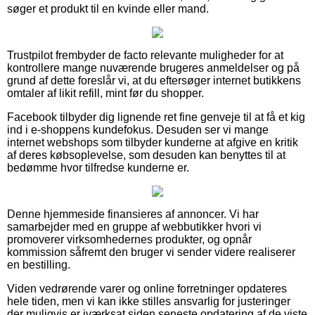
søger et produkt til en kvinde eller mand.
Trustpilot frembyder de facto relevante muligheder for at
kontrollere mange nuværende brugeres anmeldelser og på
grund af dette foreslår vi, at du eftersøger internet butikkens
omtaler af likit refill, mint før du shopper.
Facebook tilbyder dig lignende ret fine genveje til at få et kig
ind i e-shoppens kundefokus. Desuden ser vi mange
internet webshops som tilbyder kunderne at afgive en kritik
af deres købsoplevelse, som desuden kan benyttes til at
bedømme hvor tilfredse kunderne er.
Denne hjemmeside finansieres af annoncer. Vi har
samarbejder med en gruppe af webbutikker hvori vi
promoverer virksomhedernes produkter, og opnår
kommission såfremt den bruger vi sender videre realiserer
en bestilling.
Viden vedrørende varer og online forretninger opdateres
hele tiden, men vi kan ikke stilles ansvarlig for justeringer
der muligvis er iværksat siden seneste opdatering af de viste