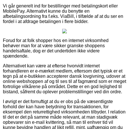
Vi går generelt ind for bestillinger med betalingskort eller
MobilePay. Alternativt kunne du benytte en
afbetalingsordning fra f.eks. ViaBill, i tilfælde af at du ser en
fordel i at afdrage betalingen i flere bidder.
Forud for at folk shopper hos en internet virksomhed
behøver man for at være sikker granske shoppens
handelsaftale, dog er det undertiden ikke videre
spændende.
Alternativet kan være at efterse hvorvidt internet
forhandleren er e-mærket medlem, eftersom det typisk er et
tegn på at e-butikken accepterer dansk lovgivning, udover at
online webshoppen af og til ses til af fagmænd som er meget
fortrolige vilkårene på området. Dette er en god lejlighed til
bistand, såfremt du oplever problemstillinger ved din ordre.
I øvrigt er det fornuftigt at du er obs på de væsentligste
forhold der kan have betydning for transaktionen, for
eksempel den returrettighed virksomheden tilbyder. I relation
til det er det på samme måde relevant, at man stadigvæk
opbevarer sin e-mail kvittering, så man til enhver tid vil
kunne bevidne handlen af likit refill, mint, uafhængig om du