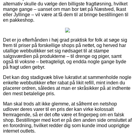
alternativ skulle du vælge den billigste fragtløsning, hvilket
mange gange – uanset om man bor tæt på Næstved, Ikast
eller Jyllinge – vil være at få dem til at bringe bestillingen til
en pakkeshop.
Det er jo efterhånden i høj grad praktisk for folk at søge sig
frem til priser på forskellige shops på nettet, og herved har
utallige webbutikker set sig nødsaget til at stampe
salgsværdien på produkterne – til drenge og piger, samt
også til voksne – betragteligt, og endda nogle gange byde
på fragt uden gebyr.
Det kan dog stadigvæk blive lukrativt at sammenholde nogle
enkelte webbutikker efter rabat på likit refill, mint inden du
placerer ordren, således at man er skråsikker på at indhente
den mest betalelige pris.
Man skal trods alt ikke glemme, at såfremt en netshop
udlover deres varer til en pris der kan virke kolossalt
fremragende, så er det ofte være et fingerpeg om en falsk
shop. Bestillinger med kort er på den anden side omsluttet af
en forordning, hvilket redder dig som kunde imod uoprigtige
internet outlets.