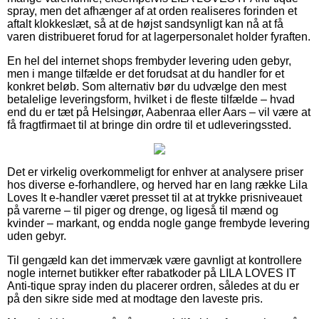
spray, men det afhænger af at orden realiseres forinden et
aftalt klokkeslæt, så at de højst sandsynligt kan nå at få
varen distribueret forud for at lagerpersonalet holder fyraften.
En hel del internet shops frembyder levering uden gebyr,
men i mange tilfælde er det forudsat at du handler for et
konkret beløb. Som alternativ bør du udvælge den mest
betalelige leveringsform, hvilket i de fleste tilfælde – hvad
end du er tæt på Helsingør, Aabenraa eller Aars – vil være at
få fragtfirmaet til at bringe din ordre til et udleveringssted.
Det er virkelig overkommeligt for enhver at analysere priser
hos diverse e-forhandlere, og herved har en lang række Lila
Loves It e-handler været presset til at at trykke prisniveauet
på varerne – til piger og drenge, og ligeså til mænd og
kvinder – markant, og endda nogle gange frembyde levering
uden gebyr.
Til gengæld kan det immervæk være gavnligt at kontrollere
nogle internet butikker efter rabatkoder på LILA LOVES IT
Anti-tique spray inden du placerer ordren, således at du er
på den sikre side med at modtage den laveste pris.