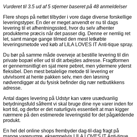
Vurderet til
3.5
ud af 5 stjerner baseret på
48
anmeldelser
Flere shops på nettet tilbyder i vore dage diverse forskellige
leveringstyper. En der er meget anvendt er nu til dags
levering til et afhentningssted, hvor du selv afhenter
produkterne præcis når det passer dig. Denne er nemlig ret
let, samt mange gange tilmed den mest letkøbte
leveringsmetode ved køb af LILA LOVES IT Anti-tique spray.
Du bør på samme måde overveje at bestille levering til din
private bopæl eller ud til dit arbejdes adresse. Fragtformen
er gennemsnitligt en sjat mere pebret, men ydermere yderst
fleksibel. Den mest betalelige metode til levering er
utvivlsomt at hente pakken selv, men den løsning
nødvendiggør at du fysisk befinder dig nær netbutikkens
adresse.
Antal dages levering på Udstyr kan være usædvanlig
betydningsfuld såfremt vi skal bruge dine nye varer inden for
kort tid, og derfor er det naturligvis essentielt at man kigger
nærmere på den estimerede leveringstid for det pågældende
produkt.
En hel del online shops frembyder dag-til-dag fragt på
mange varenumre, eksempelvis LILA LOVES IT Anti-tique