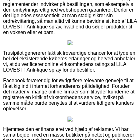
reglementer der indvirker på bestillingen, som eksempelvis
den ombytningsrettighed webshoppen garanterer. Derfor er
det ligeledes essesentielt, at man stadig sikrer sin
ordrekvittering, så man altid vil kunne bevidne sit køb af LILA
LOVES IT Anti-tique spray, hvad end du søger produkter til
en voksen eller et barn.
Trustpilot genererer faktisk troværdige chancer for at tyde en
hel del eksisterende køberes erfaringer og herved anbefaler
vi, at du verificerer online virksomhedens ratings af LILA
LOVES IT Anti-tique spray før du bestiller.
Facebook forærer dig for øvrigt flere relevante genveje til at
få et kig ind i internet forhandlerens pålidelighed. Foruden
det møder vi mange online firmaer som tilbyder kunderne at
registrere en kritik af virksomhedens service, hvilket på
samme måde burde benyttes til at vurdere tidligere kunders
oplevelser.
Hjemmesiden er finansieret ved hjælp af reklamer. Vi har
samarbejder med en masse butikker på nettet og publicerer