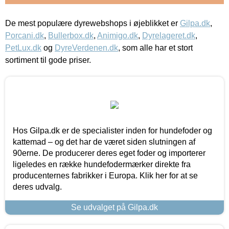
De mest populære dyrewebshops i øjeblikket er
Gilpa.dk
,
Porcani.dk
,
Bullerbox.dk
,
Animigo.dk
,
Dyrelageret.dk
,
PetLux.dk
og
DyreVerdenen.dk
, som alle har et stort
sortiment til gode priser.
Hos Gilpa.dk er de specialister inden for hundefoder og
kattemad – og det har de været siden slutningen af
90erne. De producerer deres eget foder og importerer
ligeledes en række hundefodermærker direkte fra
producenternes fabrikker i Europa. Klik her for at se
deres udvalg.
Se udvalget på Gilpa.dk