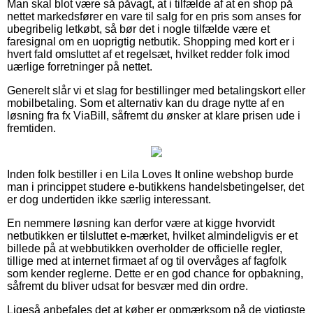
Man skal blot være så påvagt, at i tilfælde af at en shop på
nettet markedsfører en vare til salg for en pris som anses for
ubegribelig letkøbt, så bør det i nogle tilfælde være et
faresignal om en uoprigtig netbutik. Shopping med kort er i
hvert fald omsluttet af et regelsæt, hvilket redder folk imod
uærlige forretninger på nettet.
Generelt slår vi et slag for bestillinger med betalingskort eller
mobilbetaling. Som et alternativ kan du drage nytte af en
løsning fra fx ViaBill, såfremt du ønsker at klare prisen ude i
fremtiden.
Inden folk bestiller i en Lila Loves It online webshop burde
man i princippet studere e-butikkens handelsbetingelser, det
er dog undertiden ikke særlig interessant.
En nemmere løsning kan derfor være at kigge hvorvidt
netbutikken er tilsluttet e-mærket, hvilket almindeligvis er et
billede på at webbutikken overholder de officielle regler,
tillige med at internet firmaet af og til overvåges af fagfolk
som kender reglerne. Dette er en god chance for opbakning,
såfremt du bliver udsat for besvær med din ordre.
Ligeså anbefales det at køber er opmærksom på de vigtigste