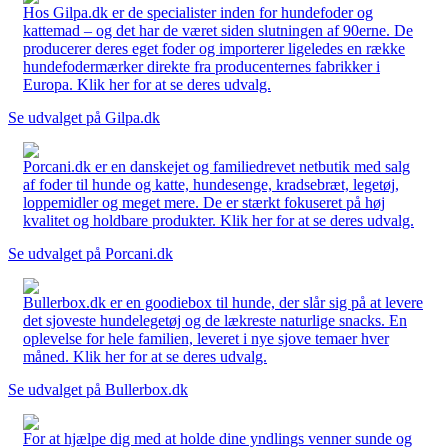
Hos Gilpa.dk er de specialister inden for hundefoder og
kattemad – og det har de været siden slutningen af 90erne. De
producerer deres eget foder og importerer ligeledes en række
hundefodermærker direkte fra producenternes fabrikker i
Europa. Klik her for at se deres udvalg.
Se udvalget på Gilpa.dk
Porcani.dk er en danskejet og familiedrevet netbutik med salg
af foder til hunde og katte, hundesenge, kradsebræt, legetøj,
loppemidler og meget mere. De er stærkt fokuseret på høj
kvalitet og holdbare produkter. Klik her for at se deres udvalg.
Se udvalget på Porcani.dk
Bullerbox.dk er en goodiebox til hunde, der slår sig på at levere
det sjoveste hundelegetøj og de lækreste naturlige snacks. En
oplevelse for hele familien, leveret i nye sjove temaer hver
måned. Klik her for at se deres udvalg.
Se udvalget på Bullerbox.dk
For at hjælpe dig med at holde dine yndlings venner sunde og