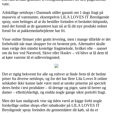
vare.
Adskillige netshops i Danmark stiller garanti om 1 dags fragt på
massevis af varenumre, eksempelvis LILA LOVES IT Beroligende
spray, som betinges af at du bestiller forinden et besluttet tidspunkt,
med det formål at de garanteret kan nå at få dit nye produkt ordnet
forud for at pakkemedarbejderne har fri.
Visse online firmaer yder gratis levering, men i mange tilfælde er det
forbeholdt når man shopper for en bestemt pris. Alternativt skulle
man vælge den mindst kostelige fragtmetode, hvilket ofte – uanset
om du bor ved Næstved, Skive eller Haslev – vil blive at få dem til
at køre varerne til et udleveringssted.
Det er rigtig bekvemt for alle og enhver at finde frem til de bedste
priser fra diverse netshops, og for det har flere Lila Loves It online
selskaber ikke kunne lade være med at sænke priserne på specielt
deres bedst i test produkter – til drenge og piger, samt til herrer og
damer – eftertrykkeligt, og endda nogle gange sikre portofri fragt.
Men det kan stadigvæk vise sig tiden værd at kigge forbi nogle
forskellige online shops efter rabatkoder på LILA LOVES IT
Beroligende spray forinden du gennemfører dit køb, så du er