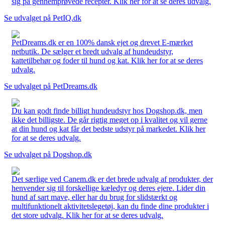
sig på gennemprøvede recepter. Klik her for at se deres udvalg.
Se udvalget på PetIQ.dk
PetDreams.dk er en 100% dansk ejet og drevet E-mærket
netbutik. De sælger et bredt udvalg af hundeudstyr,
kattetilbehør og foder til hund og kat. Klik her for at se deres
udvalg.
Se udvalget på PetDreams.dk
Du kan godt finde billigt hundeudstyr hos Dogshop.dk, men
ikke det billigste. De går rigtig meget op i kvalitet og vil gerne
at din hund og kat får det bedste udstyr på markedet. Klik her
for at se deres udvalg.
Se udvalget på Dogshop.dk
Det særlige ved Canem.dk er det brede udvalg af produkter, der
henvender sig til forskellige kæledyr og deres ejere. Lider din
hund af sart mave, eller har du brug for slidstærkt og
multifunktionelt aktivitetslegetøj, kan du finde dine produkter i
det store udvalg. Klik her for at se deres udvalg.