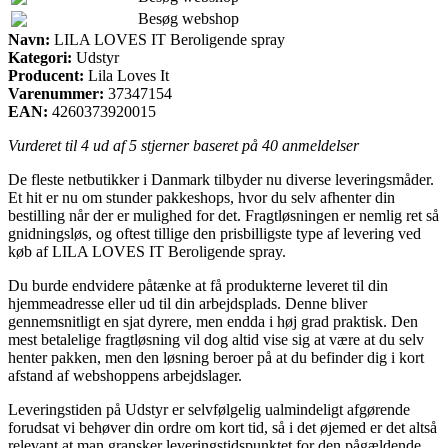
Besøg webshop
Navn:
LILA LOVES IT Beroligende spray
Kategori:
Udstyr
Producent:
Lila Loves It
Varenummer:
37347154
EAN:
4260373920015
Vurderet til
4
ud af 5 stjerner baseret på
40
anmeldelser
De fleste netbutikker i Danmark tilbyder nu diverse leveringsmåder.
Et hit er nu om stunder pakkeshops, hvor du selv afhenter din
bestilling når der er mulighed for det. Fragtløsningen er nemlig ret så
gnidningsløs, og oftest tillige den prisbilligste type af levering ved
køb af LILA LOVES IT Beroligende spray.
Du burde endvidere påtænke at få produkterne leveret til din
hjemmeadresse eller ud til din arbejdsplads. Denne bliver
gennemsnitligt en sjat dyrere, men endda i høj grad praktisk. Den
mest betalelige fragtløsning vil dog altid vise sig at være at du selv
henter pakken, men den løsning beroer på at du befinder dig i kort
afstand af webshoppens arbejdslager.
Leveringstiden på Udstyr er selvfølgelig ualmindeligt afgørende
forudsat vi behøver din ordre om kort tid, så i det øjemed er det altså
relevant at man gransker leveringstidspunktet for den pågældende