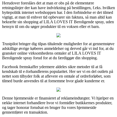
Herudover foreslåes det at man er obs på de elementære
retningslinjer der kan have indvirkning på bestillingen, f.eks. hvilken
byttepolitik internet webshoppen har. I den forbindelse er det tilmed
vigtigt, at man til enhver tid opbevarer sin faktura, så man altid kan
bekræfte sin shopping af LILA LOVES IT Beroligende spray, uden
hensyn til om du søger produkter til en voksen eller et barn.
Trustpilot bringer dig tilpas tiltalende muligheder for at gennemstøve
adskillige øvrige køberes anmeldelser og derved går vi ind for, at du
gransker online virksomhedens omtaler af LILA LOVES IT
Beroligende spray forud for at du færdiggør din shopping.
Facebook fremskaffer ydermere aldeles sikre metoder til at få
kendskab til e-forhandlerens popularitet. Her ser vi en del outlets på
nettet som tilbyder folk at aflevere en omtale af ordreforløbet, som
tilmed burde anvendes til at fornemme hvor glade kunderne er.
Denne hjemmeside er finansieret af reklameindtægter. Vi hjælper en
række internet forhandlere hvor vi formidler butikkernes produkter,
og tager honorar forudsat en bruger fra vores hjemmeside
gennemfører en transaktion.