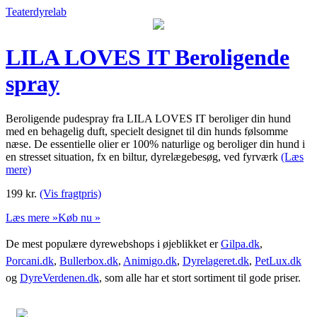
Teaterdyrelab
LILA LOVES IT Beroligende
spray
Beroligende pudespray fra LILA LOVES IT beroliger din hund
med en behagelig duft, specielt designet til din hunds følsomme
næse. De essentielle olier er 100% naturlige og beroliger din hund i
en stresset situation, fx en biltur, dyrelægebesøg, ved fyrværk
(Læs
mere)
199
kr.
(Vis fragtpris)
Læs mere »
Køb nu »
De mest populære dyrewebshops i øjeblikket er
Gilpa.dk
,
Porcani.dk
,
Bullerbox.dk
,
Animigo.dk
,
Dyrelageret.dk
,
PetLux.dk
og
DyreVerdenen.dk
, som alle har et stort sortiment til gode priser.