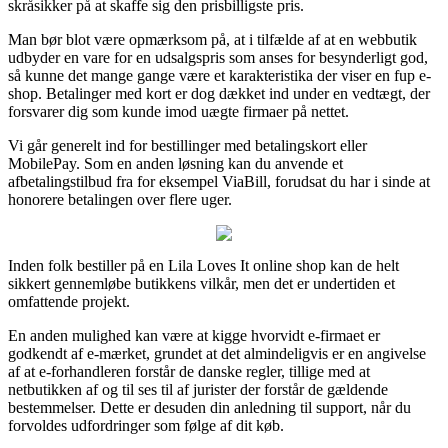
skråsikker på at skaffe sig den prisbilligste pris.
Man bør blot være opmærksom på, at i tilfælde af at en webbutik
udbyder en vare for en udsalgspris som anses for besynderligt god,
så kunne det mange gange være et karakteristika der viser en fup e-
shop. Betalinger med kort er dog dækket ind under en vedtægt, der
forsvarer dig som kunde imod uægte firmaer på nettet.
Vi går generelt ind for bestillinger med betalingskort eller
MobilePay. Som en anden løsning kan du anvende et
afbetalingstilbud fra for eksempel ViaBill, forudsat du har i sinde at
honorere betalingen over flere uger.
Inden folk bestiller på en Lila Loves It online shop kan de helt
sikkert gennemløbe butikkens vilkår, men det er undertiden et
omfattende projekt.
En anden mulighed kan være at kigge hvorvidt e-firmaet er
godkendt af e-mærket, grundet at det almindeligvis er en angivelse
af at e-forhandleren forstår de danske regler, tillige med at
netbutikken af og til ses til af jurister der forstår de gældende
bestemmelser. Dette er desuden din anledning til support, når du
forvoldes udfordringer som følge af dit køb.