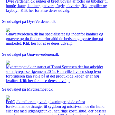
DyreVerdenen.dk sælger et bredt udvalg af foder og tilbehør til
hunde, katte, kaniner, gnavere, fugle, akvarier, fisk, reptiller og
krybdyr. Klik her for at se deres udvalg.
Se udvalget på DyreVerdenen.dk
Gnaververdenen.dk har specialiseret sig indenfor kaniner og
gnavere og du finder derfor altid de bedste og nyeste ting på
markedet. Klik her for at se deres udvalg.
Se udvalget på Gnaververdenen.dk
Mydreampet.dk er startet af Tonni Sørensen der har arbejdet
som dyrepasser igennem 20 år. Han ville lave en shop hvor
forbrugeren kan stole på at det produkt de køber, er af høj
kvalitet. Klik her for at se deres udvalg.
Se udvalget på Mydreampet.dk
PetIQ.dk mål er at give dig løsninger på de oftest
forekommende årsager til sygdom og mistrivsel hos din hund
eller kat med udgangspunkt i naturlige kosttilskud, der baserer