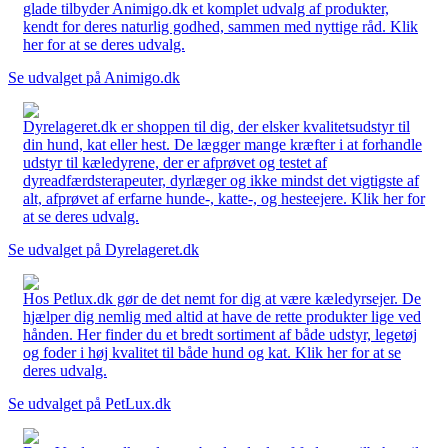
glade tilbyder Animigo.dk et komplet udvalg af produkter,
kendt for deres naturlig godhed, sammen med nyttige råd. Klik
her for at se deres udvalg.
Se udvalget på Animigo.dk
Dyrelageret.dk er shoppen til dig, der elsker kvalitetsudstyr til
din hund, kat eller hest. De lægger mange kræfter i at forhandle
udstyr til kæledyrene, der er afprøvet og testet af
dyreadfærdsterapeuter, dyrlæger og ikke mindst det vigtigste af
alt, afprøvet af erfarne hunde-, katte-, og hesteejere. Klik her for
at se deres udvalg.
Se udvalget på Dyrelageret.dk
Hos Petlux.dk gør de det nemt for dig at være kæledyrsejer. De
hjælper dig nemlig med altid at have de rette produkter lige ved
hånden. Her finder du et bredt sortiment af både udstyr, legetøj
og foder i høj kvalitet til både hund og kat. Klik her for at se
deres udvalg.
Se udvalget på PetLux.dk