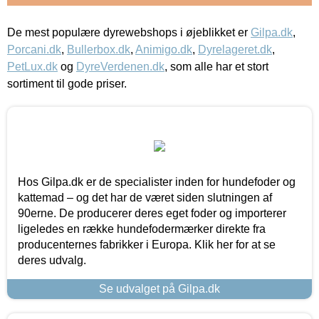
De mest populære dyrewebshops i øjeblikket er
Gilpa.dk
,
Porcani.dk
,
Bullerbox.dk
,
Animigo.dk
,
Dyrelageret.dk
,
PetLux.dk
og
DyreVerdenen.dk
, som alle har et stort
sortiment til gode priser.
Hos Gilpa.dk er de specialister inden for hundefoder og
kattemad – og det har de været siden slutningen af
90erne. De producerer deres eget foder og importerer
ligeledes en række hundefodermærker direkte fra
producenternes fabrikker i Europa. Klik her for at se
deres udvalg.
Se udvalget på Gilpa.dk