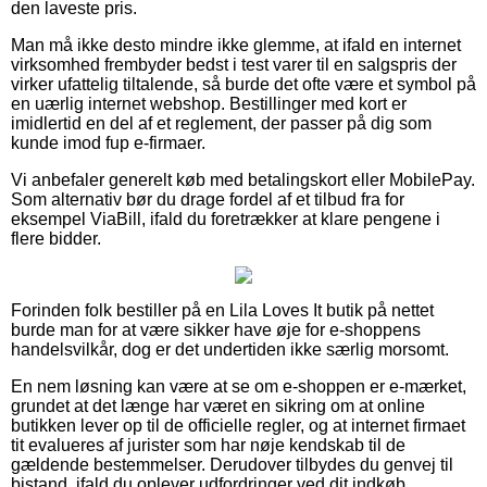
den laveste pris.
Man må ikke desto mindre ikke glemme, at ifald en internet
virksomhed frembyder bedst i test varer til en salgspris der
virker ufattelig tiltalende, så burde det ofte være et symbol på
en uærlig internet webshop. Bestillinger med kort er
imidlertid en del af et reglement, der passer på dig som
kunde imod fup e-firmaer.
Vi anbefaler generelt køb med betalingskort eller MobilePay.
Som alternativ bør du drage fordel af et tilbud fra for
eksempel ViaBill, ifald du foretrækker at klare pengene i
flere bidder.
Forinden folk bestiller på en Lila Loves It butik på nettet
burde man for at være sikker have øje for e-shoppens
handelsvilkår, dog er det undertiden ikke særlig morsomt.
En nem løsning kan være at se om e-shoppen er e-mærket,
grundet at det længe har været en sikring om at online
butikken lever op til de officielle regler, og at internet firmaet
tit evalueres af jurister som har nøje kendskab til de
gældende bestemmelser. Derudover tilbydes du genvej til
bistand, ifald du oplever udfordringer ved dit indkøb.