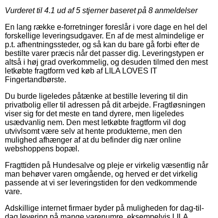
Vurderet til
4.1
ud af 5 stjerner baseret på
8
anmeldelser
En lang række e-forretninger foreslår i vore dage en hel del
forskellige leveringsudgaver. En af de mest almindelige er
p.t. afhentningssteder, og så kan du bare gå forbi efter de
bestilte varer præcis når det passer dig. Leveringstypen er
altså i høj grad overkommelig, og desuden tilmed den mest
letkøbte fragtform ved køb af LILA LOVES IT
Fingertandbørste.
Du burde ligeledes påtænke at bestille levering til din
privatbolig eller til adressen på dit arbejde. Fragtløsningen
viser sig for det meste en tand dyrere, men ligeledes
usædvanlig nem. Den mest letkøbte fragtform vil dog
utvivlsomt være selv at hente produkterne, men den
mulighed afhænger af at du befinder dig nær online
webshoppens bopæl.
Fragttiden på Hundesalve og pleje er virkelig væsentlig når
man behøver varen omgående, og herved er det virkelig
passende at vi ser leveringstiden for den vedkommende
vare.
Adskillige internet firmaer byder på muligheden for dag-til-
dag levering på mange varenumre, eksempelvis LILA