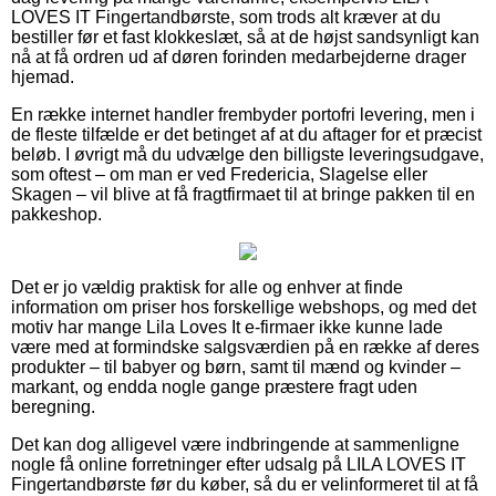
LOVES IT Fingertandbørste, som trods alt kræver at du
bestiller før et fast klokkeslæt, så at de højst sandsynligt kan
nå at få ordren ud af døren forinden medarbejderne drager
hjemad.
En række internet handler frembyder portofri levering, men i
de fleste tilfælde er det betinget af at du aftager for et præcist
beløb. I øvrigt må du udvælge den billigste leveringsudgave,
som oftest – om man er ved Fredericia, Slagelse eller
Skagen – vil blive at få fragtfirmaet til at bringe pakken til en
pakkeshop.
Det er jo vældig praktisk for alle og enhver at finde
information om priser hos forskellige webshops, og med det
motiv har mange Lila Loves It e-firmaer ikke kunne lade
være med at formindske salgsværdien på en række af deres
produkter – til babyer og børn, samt til mænd og kvinder –
markant, og endda nogle gange præstere fragt uden
beregning.
Det kan dog alligevel være indbringende at sammenligne
nogle få online forretninger efter udsalg på LILA LOVES IT
Fingertandbørste før du køber, så du er velinformeret til at få