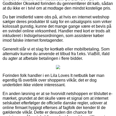
Godbidder Oksekød forinden du gennemfører dit køb, sådan
at du ikke er i tvivl om at modtage den mindst kostelige pris.
Du bør imidlertid være obs på, at hvis en internet webshop
sælger deres produkter til salg for en udsalgspris som virker
kolossalt gunstig, kunne det mange gange være et bevis på
en svindel online virksomhed. Handler med kort er trods alt
inkluderet i Indsigelsesordningen, som assisterer køber
imod falske internet foretagender.
Generelt slår vi et slag for kortkøb eller mobilbetaling. Som
alternativ kunne du anvende et tilbud fra f.eks. ViaBill, ifald
du agter at afbetale betalingen i flere bidder.
Forinden folk handler i en Lila Loves It netbutik bør man
egentlig få overblik over shoppens vilkår, det er dog
undertiden ikke videre interessant.
En anden løsning er at se hvorvidt netshoppen er tilsluttet e-
mærket, grundet at det skulle være et signal om at internet
selskabet efterfølger de officielle danske regler, udover at
online firmaet hyppigt efterses af fagfolk der kender til de
gældende vilkår. Dette er desuden din chance for