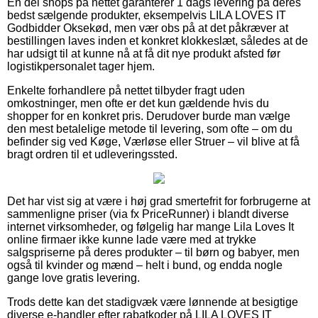
En del shops på nettet garanterer 1 dags levering på deres
bedst sælgende produkter, eksempelvis LILA LOVES IT
Godbidder Oksekød, men vær obs på at det påkræver at
bestillingen laves inden et konkret klokkeslæt, således at de
har udsigt til at kunne nå at få dit nye produkt afsted før
logistikpersonalet tager hjem.
Enkelte forhandlere på nettet tilbyder fragt uden
omkostninger, men ofte er det kun gældende hvis du
shopper for en konkret pris. Derudover burde man vælge
den mest betalelige metode til levering, som ofte – om du
befinder sig ved Køge, Værløse eller Struer – vil blive at få
bragt ordren til et udleveringssted.
Det har vist sig at være i høj grad smertefrit for forbrugerne at
sammenligne priser (via fx PriceRunner) i blandt diverse
internet virksomheder, og følgelig har mange Lila Loves It
online firmaer ikke kunne lade være med at trykke
salgspriserne på deres produkter – til børn og babyer, men
også til kvinder og mænd – helt i bund, og endda nogle
gange love gratis levering.
Trods dette kan det stadigvæk være lønnende at besigtige
diverse e-handler efter rabatkoder på LILA LOVES IT