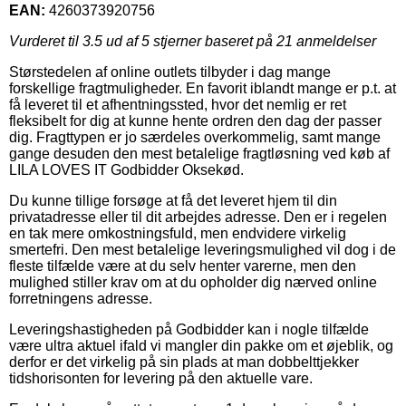
EAN:
4260373920756
Vurderet til
3.5
ud af 5 stjerner baseret på
21
anmeldelser
Størstedelen af online outlets tilbyder i dag mange
forskellige fragtmuligheder. En favorit iblandt mange er p.t. at
få leveret til et afhentningssted, hvor det nemlig er ret
fleksibelt for dig at kunne hente ordren den dag der passer
dig. Fragttypen er jo særdeles overkommelig, samt mange
gange desuden den mest betalelige fragtløsning ved køb af
LILA LOVES IT Godbidder Oksekød.
Du kunne tillige forsøge at få det leveret hjem til din
privatadresse eller til dit arbejdes adresse. Den er i regelen
en tak mere omkostningsfuld, men endvidere virkelig
smertefri. Den mest betalelige leveringsmulighed vil dog i de
fleste tilfælde være at du selv henter varerne, men den
mulighed stiller krav om at du opholder dig nærved online
forretningens adresse.
Leveringshastigheden på Godbidder kan i nogle tilfælde
være ultra aktuel ifald vi mangler din pakke om et øjeblik, og
derfor er det virkelig på sin plads at man dobbelttjekker
tidshorisonten for levering på den aktuelle vare.