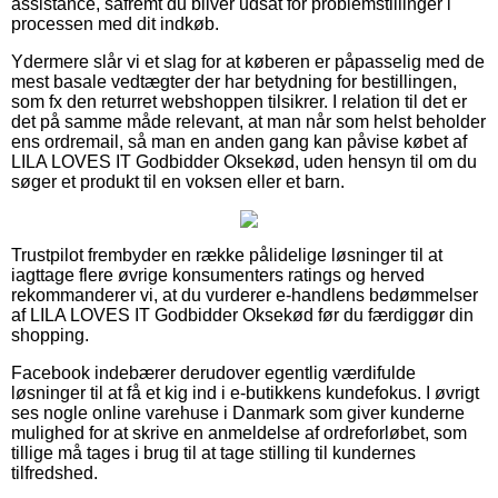
assistance, såfremt du bliver udsat for problemstillinger i
processen med dit indkøb.
Ydermere slår vi et slag for at køberen er påpasselig med de
mest basale vedtægter der har betydning for bestillingen,
som fx den returret webshoppen tilsikrer. I relation til det er
det på samme måde relevant, at man når som helst beholder
ens ordremail, så man en anden gang kan påvise købet af
LILA LOVES IT Godbidder Oksekød, uden hensyn til om du
søger et produkt til en voksen eller et barn.
Trustpilot frembyder en række pålidelige løsninger til at
iagttage flere øvrige konsumenters ratings og herved
rekommanderer vi, at du vurderer e-handlens bedømmelser
af LILA LOVES IT Godbidder Oksekød før du færdiggør din
shopping.
Facebook indebærer derudover egentlig værdifulde
løsninger til at få et kig ind i e-butikkens kundefokus. I øvrigt
ses nogle online varehuse i Danmark som giver kunderne
mulighed for at skrive en anmeldelse af ordreforløbet, som
tillige må tages i brug til at tage stilling til kundernes
tilfredshed.