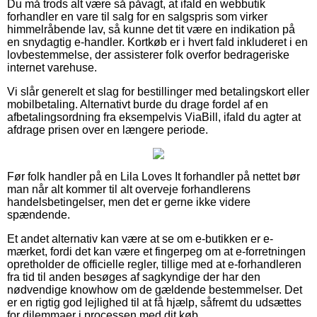
Du må trods alt være så påvagt, at ifald en webbutik
forhandler en vare til salg for en salgspris som virker
himmelråbende lav, så kunne det tit være en indikation på
en snydagtig e-handler. Kortkøb er i hvert fald inkluderet i en
lovbestemmelse, der assisterer folk overfor bedrageriske
internet varehuse.
Vi slår generelt et slag for bestillinger med betalingskort eller
mobilbetaling. Alternativt burde du drage fordel af en
afbetalingsordning fra eksempelvis ViaBill, ifald du agter at
afdrage prisen over en længere periode.
Før folk handler på en Lila Loves It forhandler på nettet bør
man når alt kommer til alt overveje forhandlerens
handelsbetingelser, men det er gerne ikke videre
spændende.
Et andet alternativ kan være at se om e-butikken er e-
mærket, fordi det kan være et fingerpeg om at e-forretningen
opretholder de officielle regler, tillige med at e-forhandleren
fra tid til anden besøges af sagkyndige der har den
nødvendige knowhow om de gældende bestemmelser. Det
er en rigtig god lejlighed til at få hjælp, såfremt du udsættes
for dilemmaer i processen med dit køb.