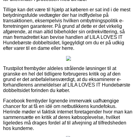
Tillige kan det være til hjælp at køberen er sat ind i de mest
betydningsfulde vedtægter der har indflydelse på
transaktionen, eksempelvis hvilken ombytningspolitik e-
forretningen garanterer. På grund af dette er det virkelig
afgørende, at man altid bibeholder sin ordrekvittering, så
man fremadrettet kan bevise handlen af LILA LOVES IT
Hundebørste dobbeltsidet, ligegyldigt om du er på udkig
efter varer til en dame eller herre.
Trustpilot frembyder aldeles strålende løsninger til at
granske en hel del tidligere forbrugeres kritik og af den
grund er det anbefalelsesværdigt, at du eksaminerer e-
forhandlerens anmeldelser af LILA LOVES IT Hundebørste
dobbeltsidet forinden du køber.
Facebook frembyder lignende immervæk uafhængige
chancer for at få en idé om netbutikkens kundefokus.
Herinde møder vi faktisk internet foretagender hvor man kan
sammensætte en kritik af deres købsoplevelse, hvilket
ligeledes må drages fordel af til afvejning af tilfredsheden
hos kunderne.