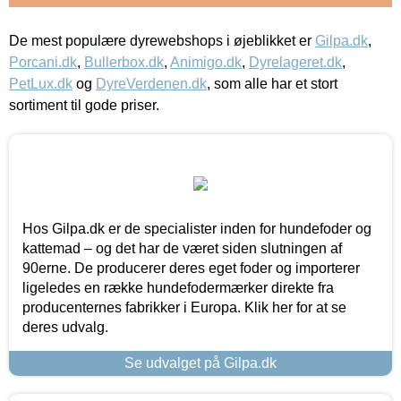
De mest populære dyrewebshops i øjeblikket er
Gilpa.dk
,
Porcani.dk
,
Bullerbox.dk
,
Animigo.dk
,
Dyrelageret.dk
,
PetLux.dk
og
DyreVerdenen.dk
, som alle har et stort
sortiment til gode priser.
Hos Gilpa.dk er de specialister inden for hundefoder og
kattemad – og det har de været siden slutningen af
90erne. De producerer deres eget foder og importerer
ligeledes en række hundefodermærker direkte fra
producenternes fabrikker i Europa. Klik her for at se
deres udvalg.
Se udvalget på Gilpa.dk