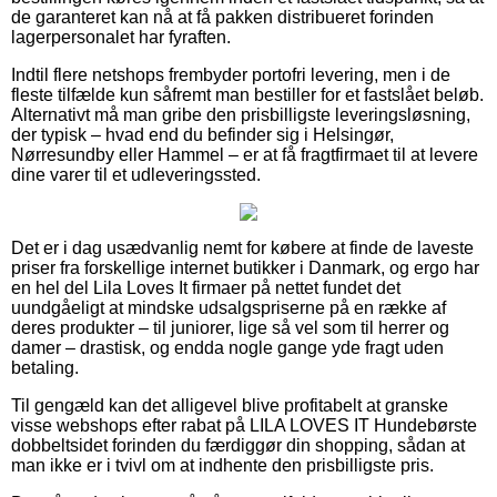
de garanteret kan nå at få pakken distribueret forinden
lagerpersonalet har fyraften.
Indtil flere netshops frembyder portofri levering, men i de
fleste tilfælde kun såfremt man bestiller for et fastslået beløb.
Alternativt må man gribe den prisbilligste leveringsløsning,
der typisk – hvad end du befinder sig i Helsingør,
Nørresundby eller Hammel – er at få fragtfirmaet til at levere
dine varer til et udleveringssted.
Det er i dag usædvanlig nemt for købere at finde de laveste
priser fra forskellige internet butikker i Danmark, og ergo har
en hel del Lila Loves It firmaer på nettet fundet det
uundgåeligt at mindske udsalgspriserne på en række af
deres produkter – til juniorer, lige så vel som til herrer og
damer – drastisk, og endda nogle gange yde fragt uden
betaling.
Til gengæld kan det alligevel blive profitabelt at granske
visse webshops efter rabat på LILA LOVES IT Hundebørste
dobbeltsidet forinden du færdiggør din shopping, sådan at
man ikke er i tvivl om at indhente den prisbilligste pris.