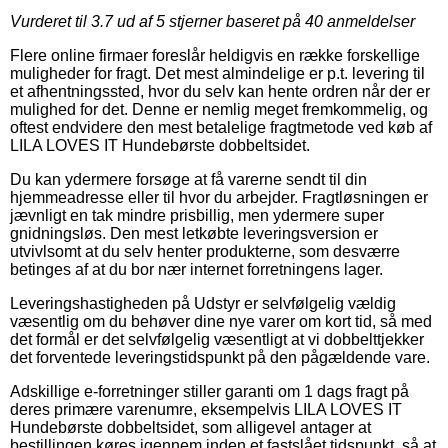
Vurderet til
3.7
ud af 5 stjerner baseret på
40
anmeldelser
Flere online firmaer foreslår heldigvis en række forskellige
muligheder for fragt. Det mest almindelige er p.t. levering til
et afhentningssted, hvor du selv kan hente ordren når der er
mulighed for det. Denne er nemlig meget fremkommelig, og
oftest endvidere den mest betalelige fragtmetode ved køb af
LILA LOVES IT Hundebørste dobbeltsidet.
Du kan ydermere forsøge at få varerne sendt til din
hjemmeadresse eller til hvor du arbejder. Fragtløsningen er
jævnligt en tak mindre prisbillig, men ydermere super
gnidningsløs. Den mest letkøbte leveringsversion er
utvivlsomt at du selv henter produkterne, som desværre
betinges af at du bor nær internet forretningens lager.
Leveringshastigheden på Udstyr er selvfølgelig vældig
væsentlig om du behøver dine nye varer om kort tid, så med
det formål er det selvfølgelig væsentligt at vi dobbelttjekker
det forventede leveringstidspunkt på den pågældende vare.
Adskillige e-forretninger stiller garanti om 1 dags fragt på
deres primære varenumre, eksempelvis LILA LOVES IT
Hundebørste dobbeltsidet, som alligevel antager at
bestillingen køres igennem inden et fastslået tidspunkt, så at