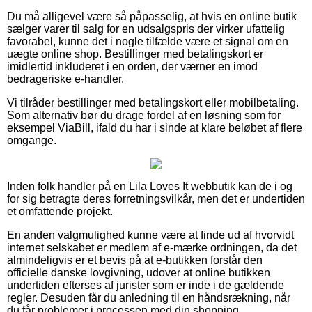
Du må alligevel være så påpasselig, at hvis en online butik
sælger varer til salg for en udsalgspris der virker ufattelig
favorabel, kunne det i nogle tilfælde være et signal om en
uægte online shop. Bestillinger med betalingskort er
imidlertid inkluderet i en orden, der værner en imod
bedrageriske e-handler.
Vi tilråder bestillinger med betalingskort eller mobilbetaling.
Som alternativ bør du drage fordel af en løsning som for
eksempel ViaBill, ifald du har i sinde at klare beløbet af flere
omgange.
Inden folk handler på en Lila Loves It webbutik kan de i og
for sig betragte deres forretningsvilkår, men det er undertiden
et omfattende projekt.
En anden valgmulighed kunne være at finde ud af hvorvidt
internet selskabet er medlem af e-mærke ordningen, da det
almindeligvis er et bevis på at e-butikken forstår den
officielle danske lovgivning, udover at online butikken
undertiden efterses af jurister som er inde i de gældende
regler. Desuden får du anledning til en håndsrækning, når
du får problemer i processen med din shopping.