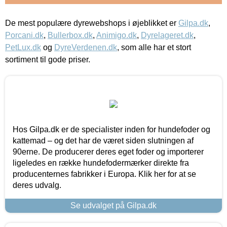
De mest populære dyrewebshops i øjeblikket er
Gilpa.dk
,
Porcani.dk
,
Bullerbox.dk
,
Animigo.dk
,
Dyrelageret.dk
,
PetLux.dk
og
DyreVerdenen.dk
, som alle har et stort
sortiment til gode priser.
Hos Gilpa.dk er de specialister inden for hundefoder og
kattemad – og det har de været siden slutningen af
90erne. De producerer deres eget foder og importerer
ligeledes en række hundefodermærker direkte fra
producenternes fabrikker i Europa. Klik her for at se
deres udvalg.
Se udvalget på Gilpa.dk