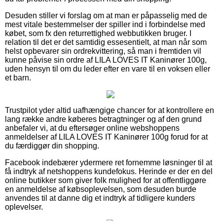
Desuden stiller vi forslag om at man er påpasselig med de
mest vitale bestemmelser der spiller ind i forbindelse med
købet, som fx den returrettighed webbutikken bruger. I
relation til det er det samtidig essesentielt, at man når som
helst opbevarer sin ordrekvittering, så man i fremtiden vil
kunne påvise sin ordre af LILA LOVES IT Kaninører 100g,
uden hensyn til om du leder efter en vare til en voksen eller
et barn.
Trustpilot yder altid uafhængige chancer for at kontrollere en
lang række andre køberes betragtninger og af den grund
anbefaler vi, at du eftersøger online webshoppens
anmeldelser af LILA LOVES IT Kaninører 100g forud for at
du færdiggør din shopping.
Facebook indebærer ydermere ret fornemme løsninger til at
få indtryk af netshoppens kundefokus. Herinde er der en del
online butikker som giver folk mulighed for at offentliggøre
en anmeldelse af købsoplevelsen, som desuden burde
anvendes til at danne dig et indtryk af tidligere kunders
oplevelser.