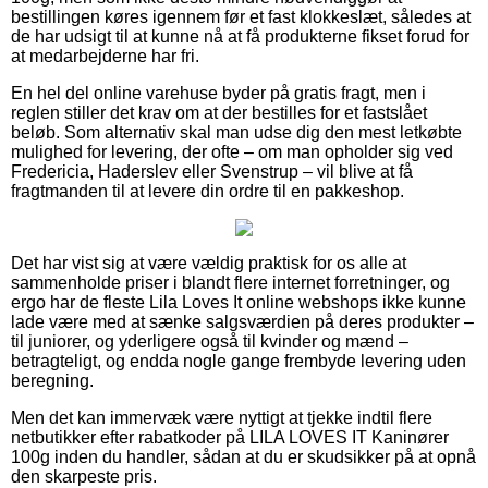
bestillingen køres igennem før et fast klokkeslæt, således at
de har udsigt til at kunne nå at få produkterne fikset forud for
at medarbejderne har fri.
En hel del online varehuse byder på gratis fragt, men i
reglen stiller det krav om at der bestilles for et fastslået
beløb. Som alternativ skal man udse dig den mest letkøbte
mulighed for levering, der ofte – om man opholder sig ved
Fredericia, Haderslev eller Svenstrup – vil blive at få
fragtmanden til at levere din ordre til en pakkeshop.
Det har vist sig at være vældig praktisk for os alle at
sammenholde priser i blandt flere internet forretninger, og
ergo har de fleste Lila Loves It online webshops ikke kunne
lade være med at sænke salgsværdien på deres produkter –
til juniorer, og yderligere også til kvinder og mænd –
betragteligt, og endda nogle gange frembyde levering uden
beregning.
Men det kan immervæk være nyttigt at tjekke indtil flere
netbutikker efter rabatkoder på LILA LOVES IT Kaninører
100g inden du handler, sådan at du er skudsikker på at opnå
den skarpeste pris.