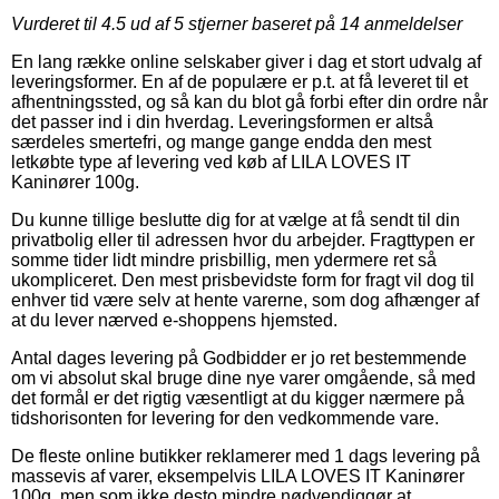
Vurderet til
4.5
ud af 5 stjerner baseret på
14
anmeldelser
En lang række online selskaber giver i dag et stort udvalg af
leveringsformer. En af de populære er p.t. at få leveret til et
afhentningssted, og så kan du blot gå forbi efter din ordre når
det passer ind i din hverdag. Leveringsformen er altså
særdeles smertefri, og mange gange endda den mest
letkøbte type af levering ved køb af LILA LOVES IT
Kaninører 100g.
Du kunne tillige beslutte dig for at vælge at få sendt til din
privatbolig eller til adressen hvor du arbejder. Fragttypen er
somme tider lidt mindre prisbillig, men ydermere ret så
ukompliceret. Den mest prisbevidste form for fragt vil dog til
enhver tid være selv at hente varerne, som dog afhænger af
at du lever nærved e-shoppens hjemsted.
Antal dages levering på Godbidder er jo ret bestemmende
om vi absolut skal bruge dine nye varer omgående, så med
det formål er det rigtig væsentligt at du kigger nærmere på
tidshorisonten for levering for den vedkommende vare.
De fleste online butikker reklamerer med 1 dags levering på
massevis af varer, eksempelvis LILA LOVES IT Kaninører
100g, men som ikke desto mindre nødvendiggør at