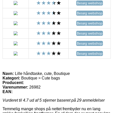
Besøg webshop
Besøg webshop
Besøg webshop
Besøg webshop
Besøg webshop
Besøg webshop
Navn:
Lille håndtaske, cute, Boutique
Kategori:
Boutique > Cute bags
Producent:
Varenummer:
26982
EAN:
Vurderet til
4.7
ud af 5 stjerner baseret på
29
anmeldelser
Temmelig mange shops på nettet frembyder nu en lang