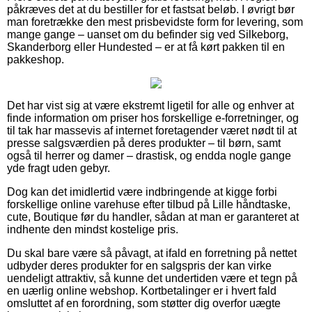
påkræves det at du bestiller for et fastsat beløb. I øvrigt bør
man foretrække den mest prisbevidste form for levering, som
mange gange – uanset om du befinder sig ved Silkeborg,
Skanderborg eller Hundested – er at få kørt pakken til en
pakkeshop.
Det har vist sig at være ekstremt ligetil for alle og enhver at
finde information om priser hos forskellige e-forretninger, og
til tak har massevis af internet foretagender været nødt til at
presse salgsværdien på deres produkter – til børn, samt
også til herrer og damer – drastisk, og endda nogle gange
yde fragt uden gebyr.
Dog kan det imidlertid være indbringende at kigge forbi
forskellige online varehuse efter tilbud på Lille håndtaske,
cute, Boutique før du handler, sådan at man er garanteret at
indhente den mindst kostelige pris.
Du skal bare være så påvagt, at ifald en forretning på nettet
udbyder deres produkter for en salgspris der kan virke
uendeligt attraktiv, så kunne det undertiden være et tegn på
en uærlig online webshop. Kortbetalinger er i hvert fald
omsluttet af en forordning, som støtter dig overfor uægte