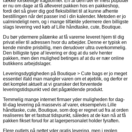
række forskellige fragtformer. En af dem der er mest populær
er nu om dage at få afleveret pakken hos en pakkeshop,
fordi det så giver dig god fleksibilitet til at kunne afhente
bestillingen når det passer ind i din kalender. Metoden er jo
ualmindeligt nem, og i mange tilfælde ydermere den billigste
slags levering ved køb af Lille håndtaske, cute, Boutique.
Du bør ydermere påtænke at få varerne leveret hjem til dig
privat eller til adressen hvor du arbejder. Denne er typisk en
kende mindre prisbillig, men derudover ultra overkommelig.
Den billigste type af levering er dog at du selv henter
pakken, men den mulighed betinges af at du er nær online
butikkens arbejdslager.
Leveringsdygtigheden på Boutique > Cute bags er jo meget
essentiel ifald man mangler varen om et øjeblik, og derfor er
det komplet aktuelt at vi gransker det forventede
leveringstidspunkt ved det pågældende produkt.
Temmelig mange internet firmaer yder muligheden for dag-
til-dag levering på massevis af varer, eksempelvis Lille
håndtaske, cute, Boutique, som dog er regnet ud fra at orden
realiseres før et fastsat tidspunkt, således at de kan nå at få
pakken fikset forud for at lagerpersonalet holder fyraften.
Flere outlets på nettet yder gratis levering, men i reglen