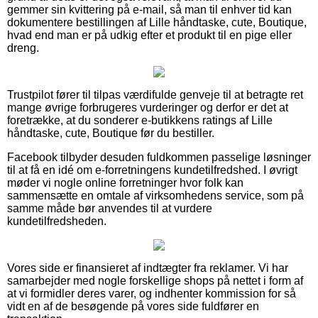
gemmer sin kvittering på e-mail, så man til enhver tid kan
dokumentere bestillingen af Lille håndtaske, cute, Boutique,
hvad end man er på udkig efter et produkt til en pige eller
dreng.
Trustpilot fører til tilpas værdifulde genveje til at betragte ret
mange øvrige forbrugeres vurderinger og derfor er det at
foretrække, at du sonderer e-butikkens ratings af Lille
håndtaske, cute, Boutique før du bestiller.
Facebook tilbyder desuden fuldkommen passelige løsninger
til at få en idé om e-forretningens kundetilfredshed. I øvrigt
møder vi nogle online forretninger hvor folk kan
sammensætte en omtale af virksomhedens service, som på
samme måde bør anvendes til at vurdere
kundetilfredsheden.
Vores side er finansieret af indtægter fra reklamer. Vi har
samarbejder med nogle forskellige shops på nettet i form af
at vi formidler deres varer, og indhenter kommission for så
vidt en af de besøgende på vores side fuldfører en