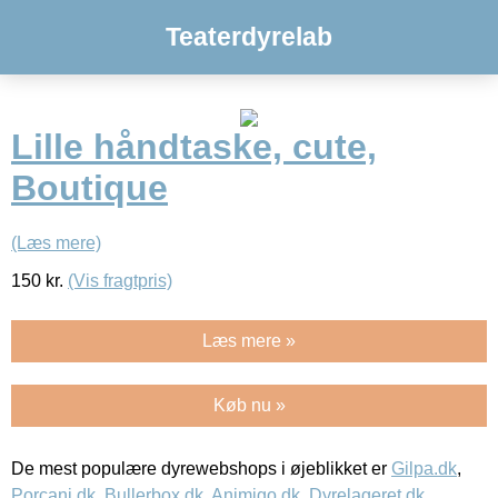
Teaterdyrelab
Lille håndtaske, cute,
Boutique
(Læs mere)
150
kr.
(Vis fragtpris)
Læs mere »
Køb nu »
De mest populære dyrewebshops i øjeblikket er
Gilpa.dk
,
Porcani.dk
,
Bullerbox.dk
,
Animigo.dk
,
Dyrelageret.dk
,