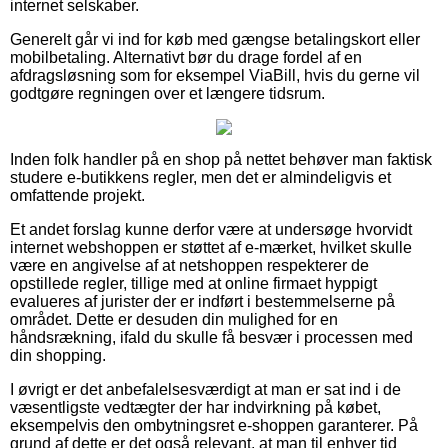
internet selskaber.
Generelt går vi ind for køb med gængse betalingskort eller
mobilbetaling. Alternativt bør du drage fordel af en
afdragsløsning som for eksempel ViaBill, hvis du gerne vil
godtgøre regningen over et længere tidsrum.
Inden folk handler på en shop på nettet behøver man faktisk
studere e-butikkens regler, men det er almindeligvis et
omfattende projekt.
Et andet forslag kunne derfor være at undersøge hvorvidt
internet webshoppen er støttet af e-mærket, hvilket skulle
være en angivelse af at netshoppen respekterer de
opstillede regler, tillige med at online firmaet hyppigt
evalueres af jurister der er indført i bestemmelserne på
området. Dette er desuden din mulighed for en
håndsrækning, ifald du skulle få besvær i processen med
din shopping.
I øvrigt er det anbefalelsesværdigt at man er sat ind i de
væsentligste vedtægter der har indvirkning på købet,
eksempelvis den ombytningsret e-shoppen garanterer. På
grund af dette er det også relevant, at man til enhver tid