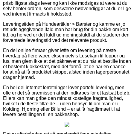
prisbilligste slags levering kan ikke modsiges at være at du
selv henter ordren, som desværre nødvendiggør at du er lige
ved internet firmaets tilholdssted.
Leveringstiden på Hundeartikler > Børster og kamme er jo
ret udslagsgivende ifald man har brug for din pakke om kort
tid, og herved er det fuldt ud meningsfuldt at du studerer den
forventede leveringstid ved det relevante produkt.
En del online firmaer giver løfte om levering på næste
hverdag på flere varer, eksempelvis Lusekam til lopper og
lus, men glem ikke at det påkræver at du når at bestille inden
et bestemt klokkeslæt, med det formål at de har en chance
for at nå at få produktet skippet afsted inden lagerpersonalet
drager hjemad.
En hel del internet forretninger lover portofri levering, men
ofte er det så præmissen at der indkøbes for et fastsat beløb.
Ellers kan man gribe den mindst kostelige fragtmulighed,
hvilket i de fleste tilfælde – uden hensyn til om man er i
Kolding, Hjørring eller Billund – er at få fragtfirmaet til at
levere bestillingen til en pakkeshop.