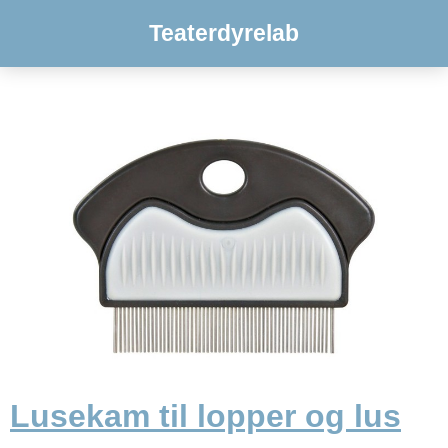
Teaterdyrelab
Lusekam til lopper og lus