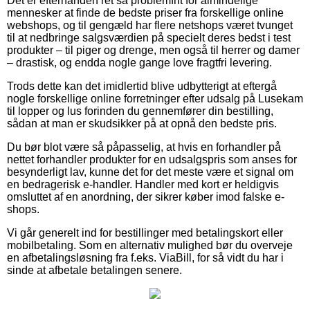
Det er efterhånden ret så problemfrit for almindelige
mennesker at finde de bedste priser fra forskellige online
webshops, og til gengæld har flere netshops været tvunget
til at nedbringe salgsværdien på specielt deres bedst i test
produkter – til piger og drenge, men også til herrer og damer
– drastisk, og endda nogle gange love fragtfri levering.
Trods dette kan det imidlertid blive udbytterigt at eftergå
nogle forskellige online forretninger efter udsalg på Lusekam
til lopper og lus forinden du gennemfører din bestilling,
sådan at man er skudsikker på at opnå den bedste pris.
Du bør blot være så påpasselig, at hvis en forhandler på
nettet forhandler produkter for en udsalgspris som anses for
besynderligt lav, kunne det for det meste være et signal om
en bedragerisk e-handler. Handler med kort er heldigvis
omsluttet af en anordning, der sikrer køber imod falske e-
shops.
Vi går generelt ind for bestillinger med betalingskort eller
mobilbetaling. Som en alternativ mulighed bør du overveje
en afbetalingsløsning fra f.eks. ViaBill, for så vidt du har i
sinde at afbetale betalingen senere.