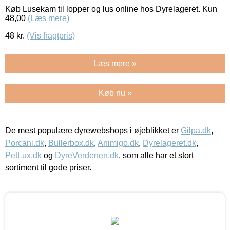
Køb Lusekam til lopper og lus online hos Dyrelageret. Kun
48,00
(Læs mere)
48
kr.
(Vis fragtpris)
Læs mere »
Køb nu »
De mest populære dyrewebshops i øjeblikket er
Gilpa.dk
,
Porcani.dk
,
Bullerbox.dk
,
Animigo.dk
,
Dyrelageret.dk
,
PetLux.dk
og
DyreVerdenen.dk
, som alle har et stort
sortiment til gode priser.