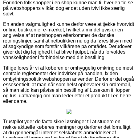
Forinden folk shopper i en shop kunne man til hver en tid se
på webshoppens vilkår, dog er det uden tvivl ikke særlig
sjovt.
En anden valgmulighed kunne derfor være at tjekke hvorvidt
online butikken er e-mærket, hvilket almindeligvis er en
angivelse af at netshoppen efterkommer de danske
retningslinjer, samt at netbutikken nu og da føres tilsyn med
af sagkyndige som forstår vilkårene på området. Derudover
giver det dig lejlighed til at blive hjulpet, når du forvoldes
vanskeligheder i forbindelse med din bestilling.
Tillige foreslår vi at køberen er omhyggelig omkring de mest
centrale reglementer der indvirker på handlen, fx den
ombytningspolitik webshoppen anvender. Derfor er det også
essesentielt, at man når som helst opbevarer sin ordremail,
så man altid kan påvise sin bestilling af Lusekam til lopper
og lus, uafhængig om man leder efter et produkt til en herre
eller dame.
Trustpilot yder de facto sikre løsninger til at studere en
række aktuelle køberes meninger og derfor er det fornuftigt,
at du gennemgår internet selskabets anmeldelser af