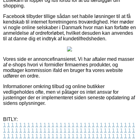
Lusekam til lopper og lus forud for at du færdiggør din
shopping.
Facebook tilbyder tillige sådan set habile løsninger til at få
kendskab til internet forretningens troværdighed. Her møder
vi nogle online selskaber i Danmark hvor man kan forfatte en
anmeldelse af ordreforløbet, hvilket desuden kan anvendes
til at danne dig et indtryk af kundetilfredsheden.
Vores side er annoncefinansieret. Vi har aftaler med masser
af e-shops hvori vi formidler firmaernes produkter, og
modtager kommission ifald en bruger fra vores website
udfører en ordre.
Informationer omkring tilbud og online butikker
vedligeholdes ofte, men vi påtager os intet ansvar for
justeringer der er implementeret siden seneste opdatering af
sidens oplysninger.
BITLY:
1
1
1
1
1
1
1
1
1
1
1
1
1
1
1
1
1
1
1
1
1
1
1
1
1
1
1
1
1
1
1
1
1
1
1
1
1
1
1
1
1
1
1
1
1
1
1
1
1
1
1
1
1
1
1
1
1
1
1
1
1
1
1
1
1
1
1
1
1
1
1
1
1
1
1
1
1
1
1
1
1
1
1
1
1
1
1
1
1
1
1
1
1
1
1
1
1
1
1