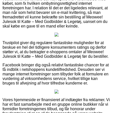
købet, som fx hvilken ombytningsrettighed internet
forretningen har. I relation til det er det ligeledes relevant, at
man når som helst bevarer sin e-mail kvittering, så man
fremadrettet vil kunne bekræfte sin bestilling af Meowee!
Julesok til Katte – Med Godbidder & Legetøj, uanset om du
skal købe en gave til en mand eller kvinde.
Trustpilot giver dig regulære fantastiske muligheder for at
beskue en hel del tidligere konsumenters ratings og derfor
støtter vi, at du betragter e-shoppens omtaler af Meowee!
Julesok til Katte – Med Godbidder & Legetøj før du bestiller.
Facebook bringer dig også relativt fantastiske chancer for at
få indblik i netshoppens kundetilfredshed. Desuden ser vi
mange internet forretninger som tilbyder folk at formulere en
vurdering af virksomhedens service, hvilket tillige kan
bruges til afvejning af hvor tilfredse kunderne er.
Vores hjemmeside er finansieret af indtægter fra reklamer. Vi
har et fast samarbejde med en gruppe online butikker når vi
formidler forretningernes tilbud, og får honorar under