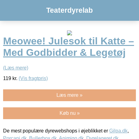
Teaterdyrelab
Meowee! Julesok til Katte –
Med Godbidder & Legetøj
(Læs mere)
119
kr.
(Vis fragtpris)
Læs mere »
Køb nu »
De mest populære dyrewebshops i øjeblikket er
Gilpa.dk
,
Porcani.dk
,
Bullerbox.dk
,
Animigo.dk
,
Dyrelageret.dk
,