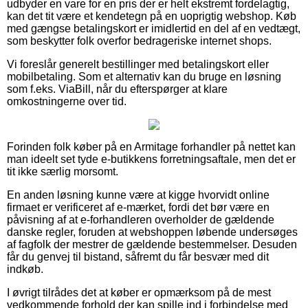
udbyder en vare for en pris der er helt ekstremt fordelagtig,
kan det tit være et kendetegn på en uoprigtig webshop. Køb
med gængse betalingskort er imidlertid en del af en vedtægt,
som beskytter folk overfor bedrageriske internet shops.
Vi foreslår generelt bestillinger med betalingskort eller
mobilbetaling. Som et alternativ kan du bruge en løsning
som f.eks. ViaBill, når du efterspørger at klare
omkostningerne over tid.
Forinden folk køber på en Armitage forhandler på nettet kan
man ideelt set tyde e-butikkens forretningsaftale, men det er
tit ikke særlig morsomt.
En anden løsning kunne være at kigge hvorvidt online
firmaet er verificeret af e-mærket, fordi det bør være en
påvisning af at e-forhandleren overholder de gældende
danske regler, foruden at webshoppen løbende undersøges
af fagfolk der mestrer de gældende bestemmelser. Desuden
får du genvej til bistand, såfremt du får besvær med dit
indkøb.
I øvrigt tilrådes det at køber er opmærksom på de mest
vedkommende forhold der kan spille ind i forbindelse med