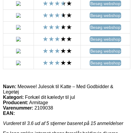
Besøg webshop
Besøg webshop
Besøg webshop
Besøg webshop
Besøg webshop
Besøg webshop
Navn:
Meowee! Julesok til Katte – Med Godbidder &
Legetøj
Kategori:
Forkæl dit kæledyr til jul
Producent:
Armitage
Varenummer:
2109038
EAN:
Vurderet til
3.6
ud af 5 stjerner baseret på
15
anmeldelser