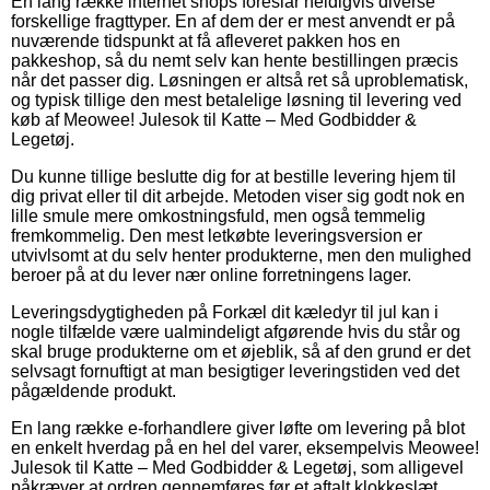
En lang række internet shops foreslår heldigvis diverse
forskellige fragttyper. En af dem der er mest anvendt er på
nuværende tidspunkt at få afleveret pakken hos en
pakkeshop, så du nemt selv kan hente bestillingen præcis
når det passer dig. Løsningen er altså ret så uproblematisk,
og typisk tillige den mest betalelige løsning til levering ved
køb af Meowee! Julesok til Katte – Med Godbidder &
Legetøj.
Du kunne tillige beslutte dig for at bestille levering hjem til
dig privat eller til dit arbejde. Metoden viser sig godt nok en
lille smule mere omkostningsfuld, men også temmelig
fremkommelig. Den mest letkøbte leveringsversion er
utvivlsomt at du selv henter produkterne, men den mulighed
beroer på at du lever nær online forretningens lager.
Leveringsdygtigheden på Forkæl dit kæledyr til jul kan i
nogle tilfælde være ualmindeligt afgørende hvis du står og
skal bruge produkterne om et øjeblik, så af den grund er det
selvsagt fornuftigt at man besigtiger leveringstiden ved det
pågældende produkt.
En lang række e-forhandlere giver løfte om levering på blot
en enkelt hverdag på en hel del varer, eksempelvis Meowee!
Julesok til Katte – Med Godbidder & Legetøj, som alligevel
påkræver at ordren gennemføres før et aftalt klokkeslæt,