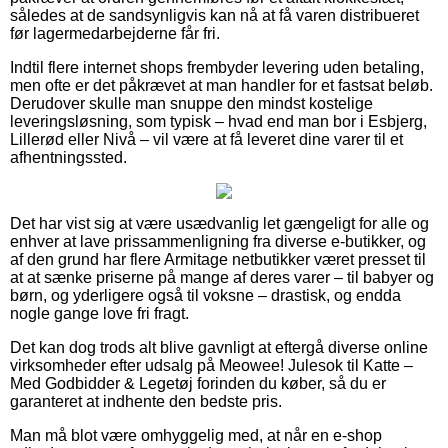
således at de sandsynligvis kan nå at få varen distribueret
før lagermedarbejderne får fri.
Indtil flere internet shops frembyder levering uden betaling,
men ofte er det påkrævet at man handler for et fastsat beløb.
Derudover skulle man snuppe den mindst kostelige
leveringsløsning, som typisk – hvad end man bor i Esbjerg,
Lillerød eller Nivå – vil være at få leveret dine varer til et
afhentningssted.
Det har vist sig at være usædvanlig let gængeligt for alle og
enhver at lave prissammenligning fra diverse e-butikker, og
af den grund har flere Armitage netbutikker været presset til
at at sænke priserne på mange af deres varer – til babyer og
børn, og yderligere også til voksne – drastisk, og endda
nogle gange love fri fragt.
Det kan dog trods alt blive gavnligt at eftergå diverse online
virksomheder efter udsalg på Meowee! Julesok til Katte –
Med Godbidder & Legetøj forinden du køber, så du er
garanteret at indhente den bedste pris.
Man må blot være omhyggelig med, at når en e-shop