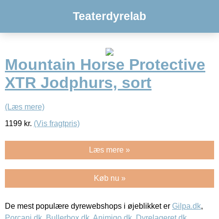
Teaterdyrelab
Mountain Horse Protective
XTR Jodphurs, sort
(Læs mere)
1199
kr.
(Vis fragtpris)
Læs mere »
Køb nu »
De mest populære dyrewebshops i øjeblikket er
Gilpa.dk
,
Porcani.dk
,
Bullerbox.dk
,
Animigo.dk
,
Dyrelageret.dk
,