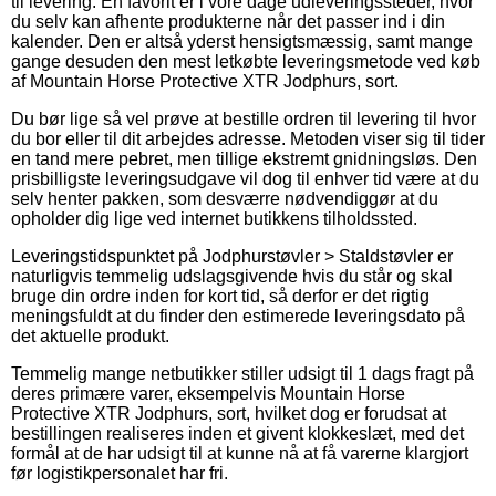
til levering. En favorit er i vore dage udleveringssteder, hvor
du selv kan afhente produkterne når det passer ind i din
kalender. Den er altså yderst hensigtsmæssig, samt mange
gange desuden den mest letkøbte leveringsmetode ved køb
af Mountain Horse Protective XTR Jodphurs, sort.
Du bør lige så vel prøve at bestille ordren til levering til hvor
du bor eller til dit arbejdes adresse. Metoden viser sig til tider
en tand mere pebret, men tillige ekstremt gnidningsløs. Den
prisbilligste leveringsudgave vil dog til enhver tid være at du
selv henter pakken, som desværre nødvendiggør at du
opholder dig lige ved internet butikkens tilholdssted.
Leveringstidspunktet på Jodphurstøvler > Staldstøvler er
naturligvis temmelig udslagsgivende hvis du står og skal
bruge din ordre inden for kort tid, så derfor er det rigtig
meningsfuldt at du finder den estimerede leveringsdato på
det aktuelle produkt.
Temmelig mange netbutikker stiller udsigt til 1 dags fragt på
deres primære varer, eksempelvis Mountain Horse
Protective XTR Jodphurs, sort, hvilket dog er forudsat at
bestillingen realiseres inden et givent klokkeslæt, med det
formål at de har udsigt til at kunne nå at få varerne klargjort
før logistikpersonalet har fri.