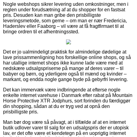
Nogle webshops sikrer levering uden omkostninger, men i
reglen under forudsætning af at du shopper for en fastsat
pris. Desuden kan man gribe den prisbilligste
leveringsmetode, som gerne – om man er nær Fredericia,
Haderslev eller Faaborg – vil være at få fragtfirmaet til at
bringe ordren til et afhentningssted.
Det er jo ualmindeligt praktisk for almindelige dødelige at
lave prissammenligning hos forskellige online shops, og så
har utallige internet shops ikke kunne lade være med at
nedskære udsalgspriserne på mange af deres varer – til
babyer og børn, og yderligere også til mænd og kvinder –
markant, og endda nogle gange byde på gebyrfri levering.
Det kan immervæk være indbringende at efterse nogle
enkelte internet varehuse i Danmark efter rabat på Mountain
Horse Protective XTR Jodphurs, sort forinden du færdiggør
din shopping, sådan at du er tryg ved at opnå den
prisbilligste pris.
Man bør dog være så påvagt, at i tilfælde af at en internet
butik udlover varer til salg for en udsalgspris der er utopisk
lav, er det ofte være et kendetegn på en uoprigtig internet