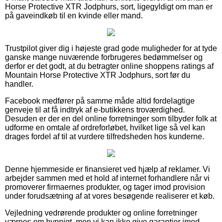
Horse Protective XTR Jodphurs, sort, ligegyldigt om man er
på gaveindkøb til en kvinde eller mand.
Trustpilot giver dig i højeste grad gode muligheder for at tyde
ganske mange nuværende forbrugeres bedømmelser og
derfor er det godt, at du betragter online shoppens ratings af
Mountain Horse Protective XTR Jodphurs, sort før du
handler.
Facebook medfører på samme måde altid fordelagtige
genveje til at få indtryk af e-butikkens troværdighed.
Desuden er der en del online forretninger som tilbyder folk at
udforme en omtale af ordreforløbet, hvilket lige så vel kan
drages fordel af til at vurdere tilfredsheden hos kunderne.
Denne hjemmeside er finansieret ved hjælp af reklamer. Vi
arbejder sammen med et hold af internet forhandlere når vi
promoverer firmaernes produkter, og tager imod provision
under forudsætning af at vores besøgende realiserer et køb.
Vejledning vedrørende produkter og online forretninger
værnes om hyppigt, men vi kan ikke give garantier imod