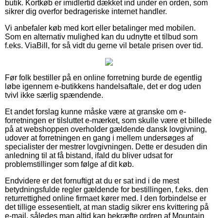
butik. Kortkøb er imidlertid dækket ind under en orden, som
sikrer dig overfor bedrageriske internet handler.
Vi anbefaler køb med kort eller betalinger med mobilen.
Som en alternativ mulighed kan du udnytte et tilbud som
f.eks. ViaBill, for så vidt du gerne vil betale prisen over tid.
Før folk bestiller på en online forretning burde de egentlig
løbe igennem e-butikkens handelsaftale, det er dog uden
tvivl ikke særlig spændende.
Et andet forslag kunne måske være at granske om e-
forretningen er tilsluttet e-mærket, som skulle være et billede
på at webshoppen overholder gældende dansk lovgivning,
udover at forretningen en gang i mellem undersøges af
specialister der mestrer lovgivningen. Dette er desuden din
anledning til at få bistand, ifald du bliver udsat for
problemstillinger som følge af dit køb.
Endvidere er det fornuftigt at du er sat ind i de mest
betydningsfulde regler gældende for bestillingen, f.eks. den
returrettighed online firmaet kører med. I den forbindelse er
det tillige essesentielt, at man stadig sikrer ens kvittering på
e-mail, således man altid kan bekræfte ordren af Mountain