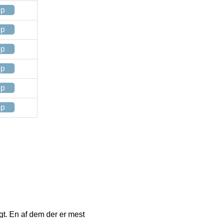
op
op
op
op
op
op
agt. En af dem der er mest