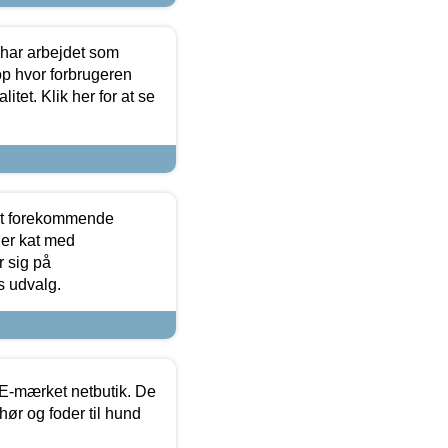
 har arbejdet som
op hvor forbrugeren
itet. Klik her for at se
est forekommende
ler kat med
r sig på
s udvalg.
E-mærket netbutik. De
hør og foder til hund