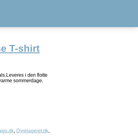
e T-shirt
s.Leveres i den flotte
de varme sommerdage.
igo.dk
,
Dyrelageret.dk
,