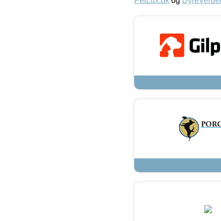
PetLux.dk
og
DyreVerde