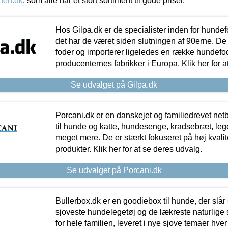
nen.dk
, som alle har et stort sortiment til gode priser.
Hos Gilpa.dk er de specialister inden for hunde
det har de været siden slutningen af 90erne. De
foder og importerer ligeledes en række hundefo
producenternes fabrikker i Europa. Klik her for a
Se udvalget på Gilpa.dk
Porcani.dk er en danskejet og familiedrevet netb
til hunde og katte, hundesenge, kradsebræt, leg
meget mere. De er stærkt fokuseret på høj kvali
produkter. Klik her for at se deres udvalg.
Se udvalget på Porcani.dk
Bullerbox.dk er en goodiebox til hunde, der slår 
sjoveste hundelegetøj og de lækreste naturlige
for hele familien, leveret i nye sjove temaer hver