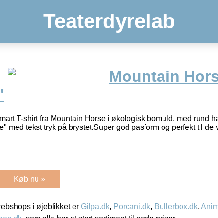
Teaterdyrelab
Mountain Hors
"
mart T-shirt fra Mountain Horse i økologisk bomuld, med rund hal
e" med tekst tryk på brystet.Super god pasform og perfekt til 
Køb nu »
bshops i øjeblikket er
Gilpa.dk
,
Porcani.dk
,
Bullerbox.dk
,
Anim