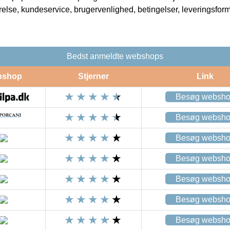
rrelse, kundeservice, brugervenlighed, betingelser, leveringsfor
Bedst anmeldte webshops
bshop
Stjerner
Link
Besøg websh
Besøg websh
Besøg websh
Besøg websh
Besøg websh
Besøg websh
Besøg websh