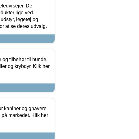
æledyrsejer. De
odukter lige ved
udstyr, legetøj og
 for at se deres udvalg.
og tilbehør til hunde,
ller og krybdyr. Klik her
or kaniner og gnavere
g på markedet. Klik her