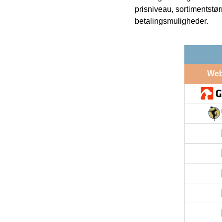
prisniveau, sortimentstø
betalingsmuligheder.
We