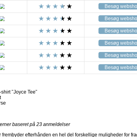
Besøg websh
Besøg websh
Besøg websh
Besøg websh
Besøg websh
Besøg websh
shirt "Joyce Tee"
t
rse
jerner baseret på
23
anmeldelser
er frembyder efterhånden en hel del forskellige muligheder for fr