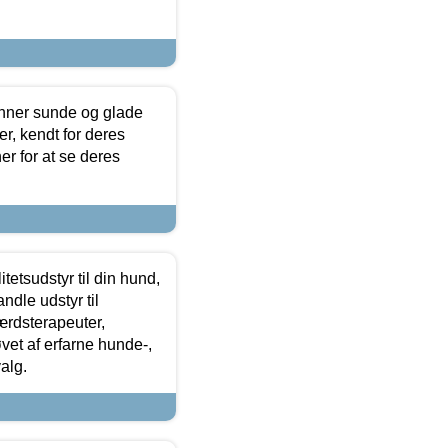
enner sunde og glade
r, kendt for deres
r for at se deres
tetsudstyr til din hund,
ndle udstyr til
ærdsterapeuter,
øvet af erfarne hunde-,
alg.