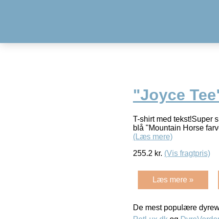
"Joyce Tee
T-shirt med tekst!Super s
blå "Mountain Horse farv
(Læs mere)
255.2
kr.
(Vis fragtpris)
Læs mere »
De mest populære dyrewe