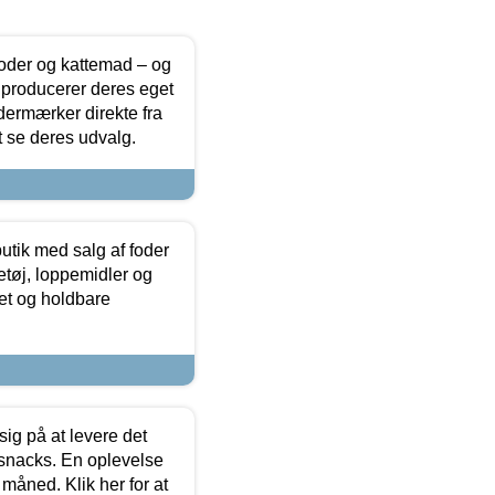
foder og kattemad – og
 producerer deres eget
dermærker direkte fra
t se deres udvalg.
utik med salg af foder
etøj, loppemidler og
tet og holdbare
sig på at levere det
 snacks. En oplevelse
 måned. Klik her for at