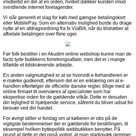
imidlertid en del af en orden, hvilket dækker kunden imod
svindlende internet foretagender.
Vi slår generelt et slag for køb med gængse betalingskort
eller MobilePay. Som en alternativ mulighed burde du drage
nytte af en afdragsordning fra fx ViaBill, når du tilstræber at
afbetale betalingen over flere uger.
Før folk bestiller i en Akudim online webshop kunne man de
facto tyde butikkens forretningsaftale, men det er i mange
tilfælde et tidskrævende arbejde.
En anden valgmulighed er at se hvorvidt e-forhandleren er
e-mærke godkendt, eftersom det er en erklæring om at e-
handlen efterfølger de officielle danske regler, tillige med at
online firmaet tit overværes af specialister som har
ekspertise inden for de gældende vilkår. Dette er desuden
din lejlighed til hjælpende service, såfremt du bliver udsat for
besvær ved din handel.
For øvrigt stiller vi forslag om at køberen er obs på de
vigtigste bestemmelser der er gældende for bestillingen, til
eksempel hvilken byttepolitik webbutikken benytter. På
grund af dette er det også vigtigt, at man stadigvæk gemmer