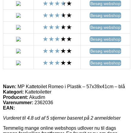
Besøg webshop
Besøg webshop
Besøg webshop
Besøg webshop
Besøg webshop
Besøg webshop
Navn:
MP Kattetoilet Romeo i Plastik – 57x39x41cm – blå
Kategori:
Kattetoiletter
Producent:
Akudim
Varenummer:
2362036
EAN:
Vurderet til
4.8
ud af 5 stjerner baseret på
2
anmeldelser
Temmelig mange online webshops udlover nu til dags