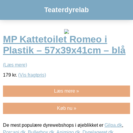
Teaterdyrelab
MP Kattetoilet Romeo i
Plastik – 57x39x41cm – blå
(Læs mere)
179
kr.
(Vis fragtpris)
Læs mere »
Køb nu »
De mest populære dyrewebshops i øjeblikket er
Gilpa.dk
,
Porcani.dk
,
Bullerbox.dk
,
Animigo.dk
,
Dyrelageret.dk
,