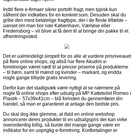
Indtil flere e-firmaer sikrer portofri fragt, men typisk kun
såfremt der indkøbes for en konkret sum. Desuden skal du
gribe den mest betalelige fragttype, der i de fleste tilfælde –
uanset om man bor nær København, Værløse eller
Fredensborg – vil blive at få dem til at bringe din pakke til et
afhentningssted.
Det er ualmindeligt simpelt for os alle at vurdere prisniveauet
på flere online shops, og altså har flere Akudim e-
forretninger været nødt til at presse priserne på produkterne
– til børn, samt til mænd og kvinder – markant, og endda
nogle gange tilbyde gratis levering.
Derfor kan det stadigvæk være nyttigt at se nærmere på
nogle få online shops efter udsalg på MP Kattetoilet Romeo i
Plastik – 57x39x41cm – blå forinden du gennemfører din
handel, så man er garanteret at antage den bedste pris.
Du skal dog ikke glemme, at ifald en online webshop
annoncerer deres produkter til en udsalgspris der kan virke
overordentlig billig, så burde det mange gange være en
indikator for en uoprigtig e-forretning. Kortbetalinger er