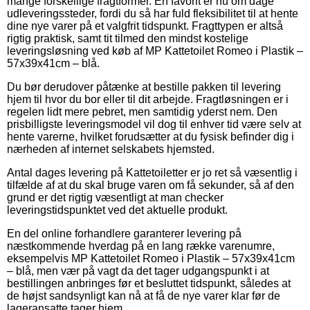
mange forskellige fragtformer. En favorit er nu om dage
udleveringssteder, fordi du så har fuld fleksibilitet til at hente
dine nye varer på et valgfrit tidspunkt. Fragttypen er altså
rigtig praktisk, samt tit tilmed den mindst kostelige
leveringsløsning ved køb af MP Kattetoilet Romeo i Plastik –
57x39x41cm – blå.
Du bør derudover påtænke at bestille pakken til levering
hjem til hvor du bor eller til dit arbejde. Fragtløsningen er i
regelen lidt mere pebret, men samtidig yderst nem. Den
prisbilligste leveringsmodel vil dog til enhver tid være selv at
hente varerne, hvilket forudsætter at du fysisk befinder dig i
nærheden af internet selskabets hjemsted.
Antal dages levering på Kattetoiletter er jo ret så væsentlig i
tilfælde af at du skal bruge varen om få sekunder, så af den
grund er det rigtig væsentligt at man checker
leveringstidspunktet ved det aktuelle produkt.
En del online forhandlere garanterer levering på
næstkommende hverdag på en lang række varenumre,
eksempelvis MP Kattetoilet Romeo i Plastik – 57x39x41cm
– blå, men vær på vagt da det tager udgangspunkt i at
bestillingen anbringes før et besluttet tidspunkt, således at
de højst sandsynligt kan nå at få de nye varer klar før de
lageransatte tager hjem.