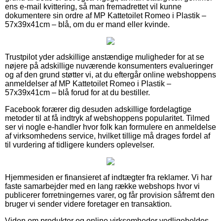
ens e-mail kvittering, så man fremadrettet vil kunne
dokumentere sin ordre af MP Kattetoilet Romeo i Plastik –
57x39x41cm – blå, om du er mand eller kvinde.
Trustpilot yder adskillige anstændige muligheder for at se
nøjere på adskillige nuværende konsumenters evalueringer
og af den grund støtter vi, at du eftergår online webshoppens
anmeldelser af MP Kattetoilet Romeo i Plastik –
57x39x41cm – blå forud for at du bestiller.
Facebook forærer dig desuden adskillige fordelagtige
metoder til at få indtryk af webshoppens popularitet. Tilmed
ser vi nogle e-handler hvor folk kan formulere en anmeldelse
af virksomhedens service, hvilket tillige må drages fordel af
til vurdering af tidligere kunders oplevelser.
Hjemmesiden er finansieret af indtægter fra reklamer. Vi har
faste samarbejder med en lang række webshops hvor vi
publicerer forretningernes varer, og får provision såfremt den
bruger vi sender videre foretager en transaktion.
Viden om produkter og online virksomheder vedligeholdes