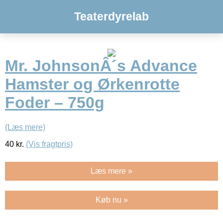
Teaterdyrelab
Mr. JohnsonÂ´s Advance
Hamster og Ørkenrotte
Foder – 750g
(Læs mere)
40
kr.
(Vis fragtpris)
Læs mere »
Køb nu »