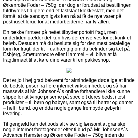
Ørkenrotte Foder – 750g, der dog er forudsat at bestillingen
fuldbyrdes tidligere end et fastslået klokkeslæt, med det
formål at de sandsynligvis kan nå at få de nye varer på
posthuset forud for at medarbejderne har fyraften.
En række firmaer på nettet tilbyder portofri fragt, men
undertiden gælder det kun hvis der erhverves for et konkret
beløb. Desuden må du beslutte sig for den mest betalelige
form for fragt, der tit – uafhængig om du befinder sig tæt på
Esbjerg, Smørumnedre eller Hammel – vil blive at få
fragtfirmaet til at køre dine varer til en pakkeshop.
Det er jo i høj grad bekvemt for almindelige dødelige at finde
de bedste priser fra flere internet virksomheder, og så har
massevis af Mr. JohnsonÂ´s online forhandlere ikke kunne
slippe for at tvinge priserne på specielt deres bedst i test
produkter – til børn og babyer, samt også til herrer og damer
– helt i bund, og endda nogle gange frembyde gebyrfri
levering.
Til gengæld kan det trods alt vise sig lønsomt at granske
nogle internet foretagender efter tilbud på Mr. JohnsonÂ´s
Advance Hamster og Ørkenrotte Foder – 750g inden du