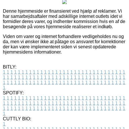
Denne hjemmeside er finansieret ved hjælp af reklamer. Vi
har samarbejdsaftaler med adskillige internet outlets idet vi
formidler deres varer, og indhenter kommission hvis en af de
besøgende på vores hjemmeside realiserer et indkøb.
Viden om varer og internet forhandlere vedligeholdes nu og
da, men vi ønsker ikke at påtage os ansvaret for korrektioner
der kan være implementeret siden vi senest opdaterede
hjemmesidens informationer.
BITLY:
1
1
1
1
1
1
1
1
1
1
1
1
1
1
1
1
1
1
1
1
1
1
1
1
1
1
1
1
1
1
1
1
1
1
1
1
1
1
1
1
1
1
1
1
1
1
1
1
1
1
1
1
1
1
1
1
1
1
1
1
1
1
1
1
1
1
1
1
1
1
1
1
1
1
1
1
1
1
1
1
1
1
1
1
1
1
1
1
1
1
1
1
1
1
1
1
1
1
1
1
SPOTIFY:
1
1
1
1
1
1
1
1
1
1
1
1
1
1
1
1
1
1
1
1
1
1
1
1
1
1
1
1
1
1
1
1
1
1
1
1
1
1
1
1
1
1
1
1
1
1
1
1
1
1
1
1
1
1
1
1
1
1
1
1
1
1
1
1
1
1
1
1
1
1
1
1
1
1
1
1
1
1
1
1
1
1
1
1
1
1
1
1
1
1
1
1
1
1
1
1
1
1
1
1
CUTTLY BIO:
1