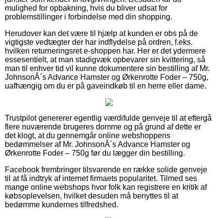
mulighed for opbakning, hvis du bliver udsat for
problemstillinger i forbindelse med din shopping.
Herudover kan det være til hjælp at kunden er obs på de
vigtigste vedtægter der har indflydelse på ordren, f.eks.
hvilken returneringsret e-shoppen har. Her er det ydermere
essesentielt, at man stadigvæk opbevarer sin kvittering, så
man til enhver tid vil kunne dokumentere sin bestilling af Mr.
JohnsonÂ´s Advance Hamster og Ørkenrotte Foder – 750g,
uafhængig om du er på gaveindkøb til en herre eller dame.
Trustpilot genererer egentlig værdifulde genveje til at eftergå
flere nuværende brugeres domme og på grund af dette er
det klogt, at du gennemgår online webshoppens
bedømmelser af Mr. JohnsonÂ´s Advance Hamster og
Ørkenrotte Foder – 750g før du lægger din bestilling.
Facebook frembringer tilsvarende en række solide genveje
til at få indtryk af internet firmaets popularitet. Tilmed ses
mange online webshops hvor folk kan registrere en kritik af
købsoplevelsen, hvilket desuden må benyttes til at
bedømme kundernes tilfredshed.