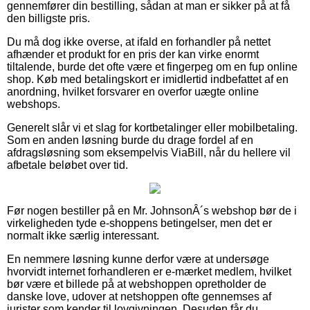
gennemfører din bestilling, sådan at man er sikker på at få
den billigste pris.
Du må dog ikke overse, at ifald en forhandler på nettet
afhænder et produkt for en pris der kan virke enormt
tiltalende, burde det ofte være et fingerpeg om en fup online
shop. Køb med betalingskort er imidlertid indbefattet af en
anordning, hvilket forsvarer en overfor uægte online
webshops.
Generelt slår vi et slag for kortbetalinger eller mobilbetaling.
Som en anden løsning burde du drage fordel af en
afdragsløsning som eksempelvis ViaBill, når du hellere vil
afbetale beløbet over tid.
Før nogen bestiller på en Mr. JohnsonÂ´s webshop bør de i
virkeligheden tyde e-shoppens betingelser, men det er
normalt ikke særlig interessant.
En nemmere løsning kunne derfor være at undersøge
hvorvidt internet forhandleren er e-mærket medlem, hvilket
bør være et billede på at webshoppen opretholder de
danske love, udover at netshoppen ofte gennemses af
jurister som kender til lovgivningen. Desuden får du