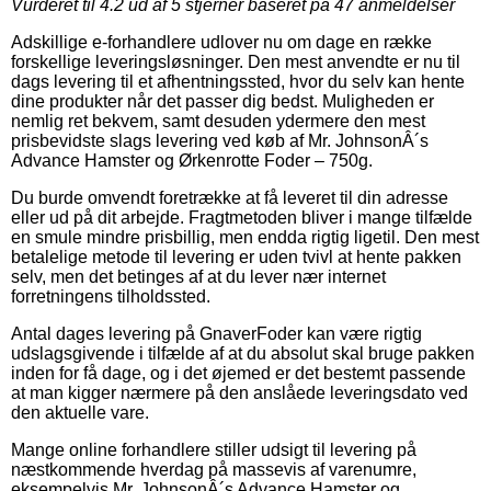
Vurderet til
4.2
ud af 5 stjerner baseret på
47
anmeldelser
Adskillige e-forhandlere udlover nu om dage en række
forskellige leveringsløsninger. Den mest anvendte er nu til
dags levering til et afhentningssted, hvor du selv kan hente
dine produkter når det passer dig bedst. Muligheden er
nemlig ret bekvem, samt desuden ydermere den mest
prisbevidste slags levering ved køb af Mr. JohnsonÂ´s
Advance Hamster og Ørkenrotte Foder – 750g.
Du burde omvendt foretrække at få leveret til din adresse
eller ud på dit arbejde. Fragtmetoden bliver i mange tilfælde
en smule mindre prisbillig, men endda rigtig ligetil. Den mest
betalelige metode til levering er uden tvivl at hente pakken
selv, men det betinges af at du lever nær internet
forretningens tilholdssted.
Antal dages levering på GnaverFoder kan være rigtig
udslagsgivende i tilfælde af at du absolut skal bruge pakken
inden for få dage, og i det øjemed er det bestemt passende
at man kigger nærmere på den anslåede leveringsdato ved
den aktuelle vare.
Mange online forhandlere stiller udsigt til levering på
næstkommende hverdag på massevis af varenumre,
eksempelvis Mr. JohnsonÂ´s Advance Hamster og