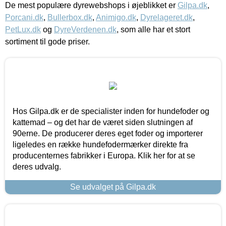
De mest populære dyrewebshops i øjeblikket er
Gilpa.dk
,
Porcani.dk
,
Bullerbox.dk
,
Animigo.dk
,
Dyrelageret.dk
,
PetLux.dk
og
DyreVerdenen.dk
, som alle har et stort
sortiment til gode priser.
Hos Gilpa.dk er de specialister inden for hundefoder og
kattemad – og det har de været siden slutningen af
90erne. De producerer deres eget foder og importerer
ligeledes en række hundefodermærker direkte fra
producenternes fabrikker i Europa. Klik her for at se
deres udvalg.
Se udvalget på Gilpa.dk