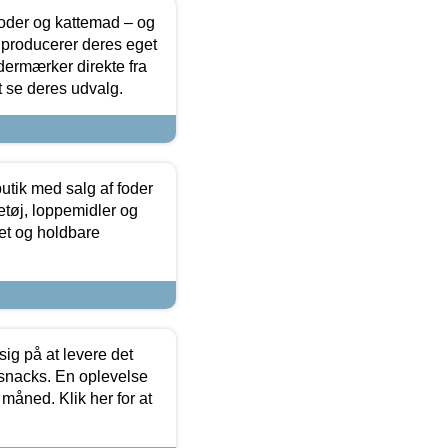
foder og kattemad – og
 producerer deres eget
dermærker direkte fra
t se deres udvalg.
utik med salg af foder
etøj, loppemidler og
tet og holdbare
sig på at levere det
 snacks. En oplevelse
 måned. Klik her for at