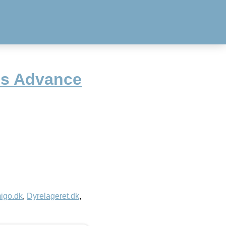
´s Advance
igo.dk
,
Dyrelageret.dk
,