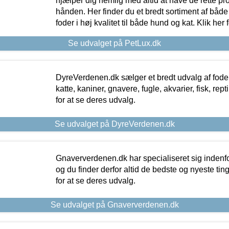
hjælper dig nemlig med altid at have de rette pr
hånden. Her finder du et bredt sortiment af både 
foder i høj kvalitet til både hund og kat. Klik her
Se udvalget på PetLux.dk
DyreVerdenen.dk sælger et bredt udvalg af foder 
katte, kaniner, gnavere, fugle, akvarier, fisk, repti
for at se deres udvalg.
Se udvalget på DyreVerdenen.dk
Gnaververdenen.dk har specialiseret sig indenf
og du finder derfor altid de bedste og nyeste tin
for at se deres udvalg.
Se udvalget på Gnaververdenen.dk