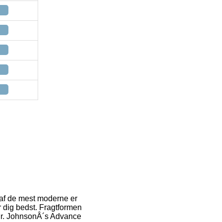
n af de mest moderne er
er dig bedst. Fragtformen
 Mr. JohnsonÂ´s Advance