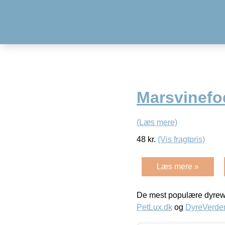
Marsvinefod
(Læs mere)
48
kr.
(Vis fragtpris)
Læs mere »
De mest populære dyrewe
PetLux.dk
og
DyreVerde