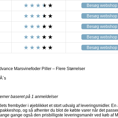
Besøg webshop
Besøg webshop
Besøg webshop
Besøg webshop
Besøg webshop
vance Marsvinefoder Piller – Flere Størrelser
Â´s
jerner baseret på
1
anmeldelser
tlets frembyder i øjeblikket et stort udvalg af leveringsmidler. E
 en pakkeshop, og så afhenter du blot de købte varer når det pass
g mange gange også den prisbilligste leveringsmanér ved køb af