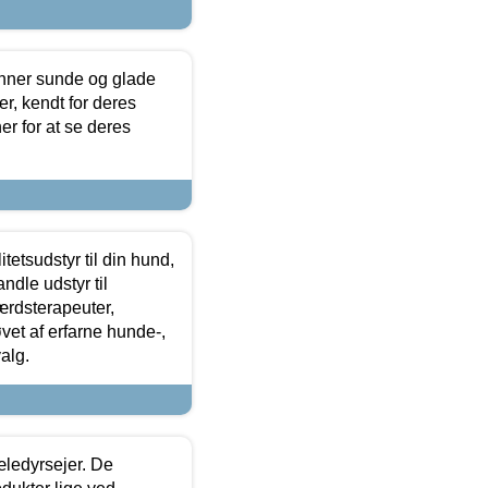
enner sunde og glade
r, kendt for deres
r for at se deres
tetsudstyr til din hund,
ndle udstyr til
ærdsterapeuter,
øvet af erfarne hunde-,
alg.
æledyrsejer. De