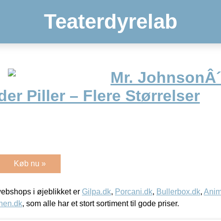
Teaterdyrelab
Mr. JohnsonÂ
er Piller – Flere Størrelser
Køb nu »
bshops i øjeblikket er
Gilpa.dk
,
Porcani.dk
,
Bullerbox.dk
,
Anim
nen.dk
, som alle har et stort sortiment til gode priser.