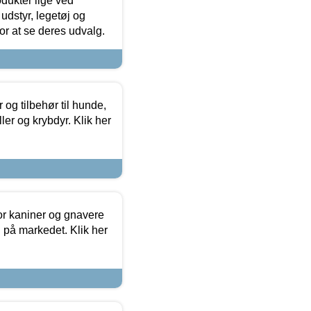
odukter lige ved
udstyr, legetøj og
 for at se deres udvalg.
og tilbehør til hunde,
ller og krybdyr. Klik her
or kaniner og gnavere
g på markedet. Klik her