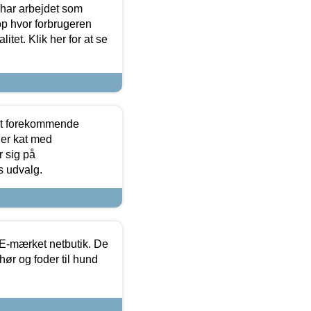
 har arbejdet som
op hvor forbrugeren
itet. Klik her for at se
est forekommende
ler kat med
r sig på
s udvalg.
E-mærket netbutik. De
hør og foder til hund