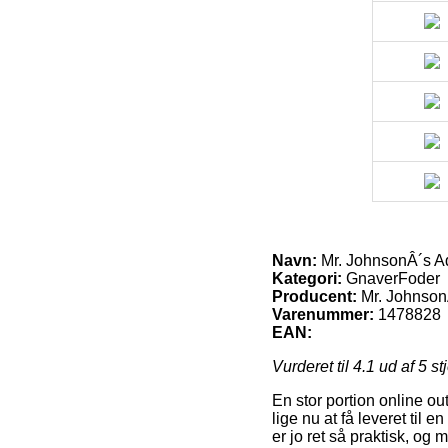
Navn:
Mr. JohnsonÂ´s Ad
Kategori:
GnaverFoder
Producent:
Mr. Johnson
Varenummer:
1478828
EAN:
Vurderet til
4.1
ud af 5 st
En stor portion online ou
lige nu at få leveret til
er jo ret så praktisk, o