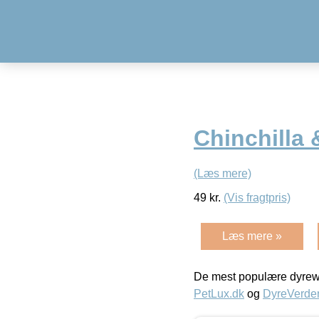
Chinchilla 
(Læs mere)
49
kr.
(Vis fragtpris)
Læs mere »
De mest populære dyrewe
PetLux.dk
og
DyreVerde