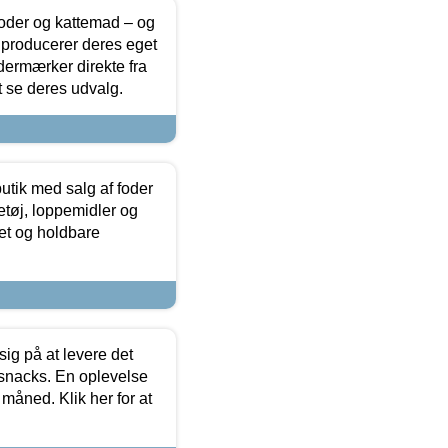
foder og kattemad – og
 producerer deres eget
dermærker direkte fra
t se deres udvalg.
utik med salg af foder
etøj, loppemidler og
tet og holdbare
sig på at levere det
 snacks. En oplevelse
 måned. Klik her for at