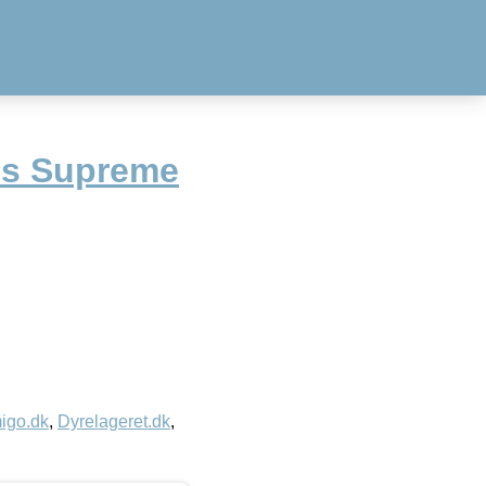
´s Supreme
igo.dk
,
Dyrelageret.dk
,