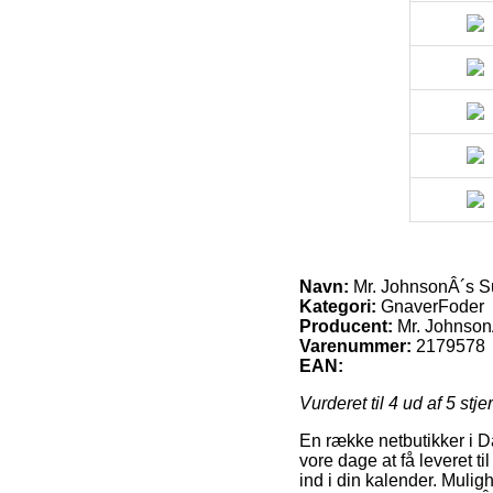
Navn:
Mr. JohnsonÂ´s Su
Kategori:
GnaverFoder
Producent:
Mr. Johnson
Varenummer:
2179578
EAN:
Vurderet til
4
ud af 5 stje
En række netbutikker i Da
vore dage at få leveret t
ind i din kalender. Muli