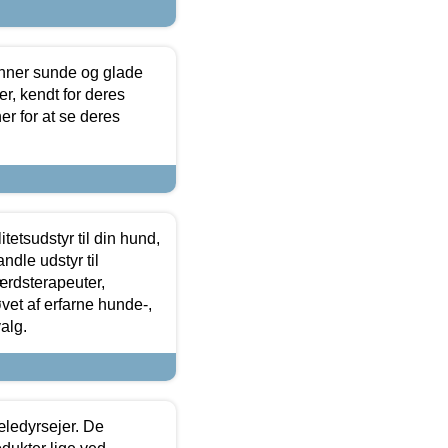
enner sunde og glade
r, kendt for deres
r for at se deres
tetsudstyr til din hund,
ndle udstyr til
ærdsterapeuter,
øvet af erfarne hunde-,
alg.
æledyrsejer. De