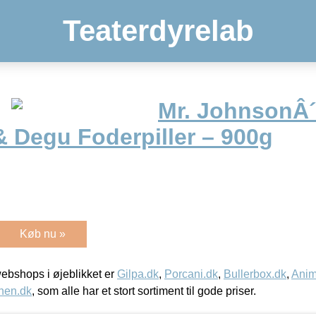
Teaterdyrelab
Mr. JohnsonÂ
& Degu Foderpiller – 900g
Køb nu »
bshops i øjeblikket er
Gilpa.dk
,
Porcani.dk
,
Bullerbox.dk
,
Anim
nen.dk
, som alle har et stort sortiment til gode priser.