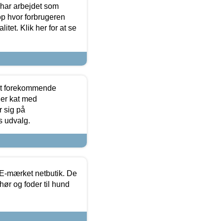
 har arbejdet som
op hvor forbrugeren
itet. Klik her for at se
est forekommende
ler kat med
r sig på
s udvalg.
E-mærket netbutik. De
hør og foder til hund