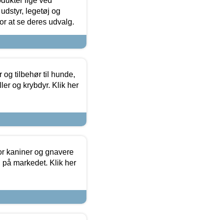
odukter lige ved
udstyr, legetøj og
 for at se deres udvalg.
og tilbehør til hunde,
ller og krybdyr. Klik her
or kaniner og gnavere
g på markedet. Klik her