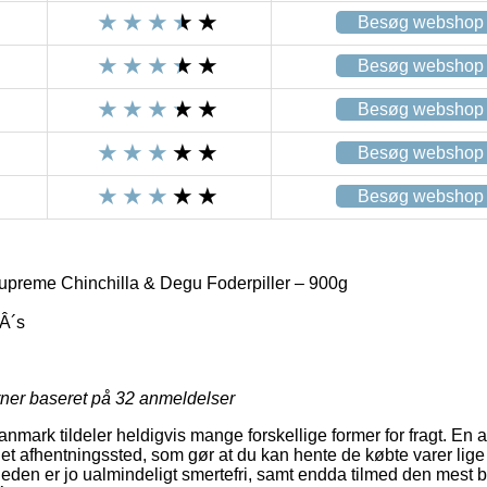
Besøg webshop
Besøg webshop
Besøg webshop
Besøg webshop
Besøg webshop
preme Chinchilla & Degu Foderpiller – 900g
Â´s
rner baseret på
32
anmeldelser
nmark tildeler heldigvis mange forskellige former for fragt. En 
il et afhentningssted, som gør at du kan hente de købte varer lig
gheden er jo ualmindeligt smertefri, samt endda tilmed den mest 