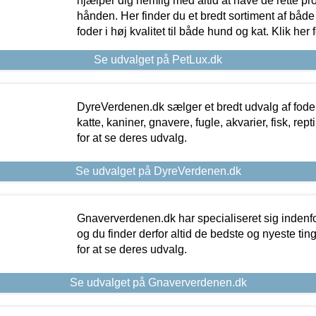
hjælper dig nemlig med altid at have de rette pr
hånden. Her finder du et bredt sortiment af både 
foder i høj kvalitet til både hund og kat. Klik her
Se udvalget på PetLux.dk
DyreVerdenen.dk sælger et bredt udvalg af foder 
katte, kaniner, gnavere, fugle, akvarier, fisk, repti
for at se deres udvalg.
Se udvalget på DyreVerdenen.dk
Gnaververdenen.dk har specialiseret sig indenf
og du finder derfor altid de bedste og nyeste tin
for at se deres udvalg.
Se udvalget på Gnaververdenen.dk