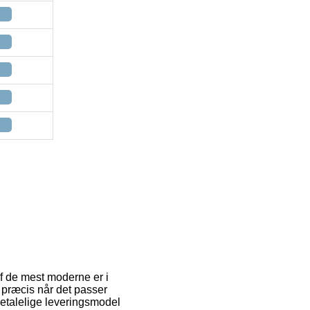
af de mest moderne er i
e præcis når det passer
betalelige leveringsmodel