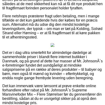
således at de med sikkerhed kan nå at få dit nye produkt hen
til fragtfirmaet forinden personalet holder fyraften.
Flere netshops præsterer fragt uden betaling, men i mange
tilfælde er det kun gældende hvis der købes for en præcis
sum. Alternativt må du udse dig den mindst kostelige
leveringsform, der typisk – om man er tæt på Kolding, Solrød
Strand eller Hørning – er at få fragtfirmaet til at køre pakken
til et afhentningssted.
Det er i dag ultra smertefrit for almindelige dødelige at
sammenholde priser i blandt flere internet butikker i
Danmark, og på grund af dette har masser af Mr. JohnsonÂ´s
e-forretninger fundet det uundgåeligt at mindske
salgspriserne på en række af deres produkter – til babyer og
børn, men også til mænd og kvinder – eftertrykkeligt, og
endda nogle gange frembyde levering uden beregning.
Det kan immervæk være lønsomt at prøve enkelte online
forhandlere efter rabat på Mr. JohnsonÂ´s Supreme
Marsvinefoder Mix – Flere Størrelser før du gennemfører din
bestilling, sådan at du er usvigeligt sikker på at opnå den
mindst kostelige pris.