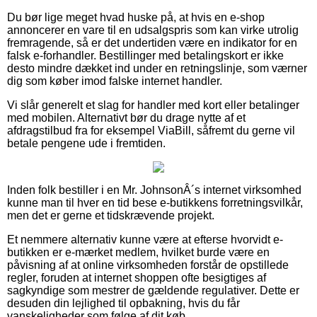
Du bør lige meget hvad huske på, at hvis en e-shop
annoncerer en vare til en udsalgspris som kan virke utrolig
fremragende, så er det undertiden være en indikator for en
falsk e-forhandler. Bestillinger med betalingskort er ikke
desto mindre dækket ind under en retningslinje, som værner
dig som køber imod falske internet handler.
Vi slår generelt et slag for handler med kort eller betalinger
med mobilen. Alternativt bør du drage nytte af et
afdragstilbud fra for eksempel ViaBill, såfremt du gerne vil
betale pengene ude i fremtiden.
Inden folk bestiller i en Mr. JohnsonÂ´s internet virksomhed
kunne man til hver en tid bese e-butikkens forretningsvilkår,
men det er gerne et tidskrævende projekt.
Et nemmere alternativ kunne være at efterse hvorvidt e-
butikken er e-mærket medlem, hvilket burde være en
påvisning af at online virksomheden forstår de opstillede
regler, foruden at internet shoppen ofte besigtiges af
sagkyndige som mestrer de gældende regulativer. Dette er
desuden din lejlighed til opbakning, hvis du får
vanskeligheder som følge af dit køb.