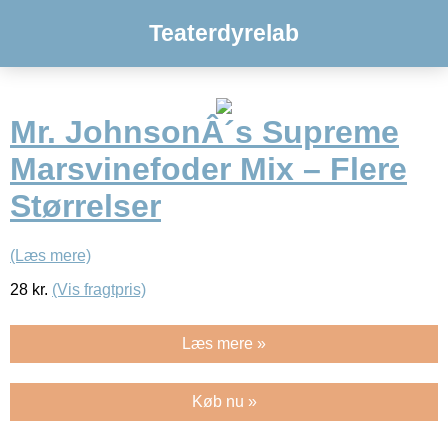
Teaterdyrelab
Mr. JohnsonÂ´s Supreme
Marsvinefoder Mix – Flere
Størrelser
(Læs mere)
28
kr.
(Vis fragtpris)
Læs mere »
Køb nu »