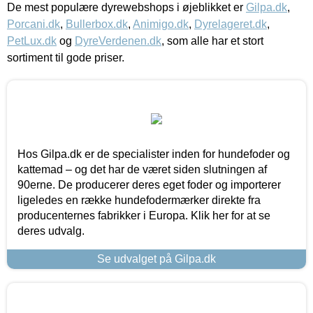
De mest populære dyrewebshops i øjeblikket er
Gilpa.dk
,
Porcani.dk
,
Bullerbox.dk
,
Animigo.dk
,
Dyrelageret.dk
,
PetLux.dk
og
DyreVerdenen.dk
, som alle har et stort
sortiment til gode priser.
Hos Gilpa.dk er de specialister inden for hundefoder og
kattemad – og det har de været siden slutningen af
90erne. De producerer deres eget foder og importerer
ligeledes en række hundefodermærker direkte fra
producenternes fabrikker i Europa. Klik her for at se
deres udvalg.
Se udvalget på Gilpa.dk