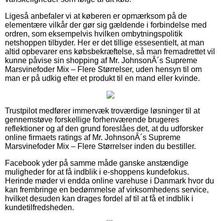
Ligeså anbefaler vi at køberen er opmærksom på de
elementære vilkår der gør sig gældende i forbindelse med
ordren, som eksempelvis hvilken ombytningspolitik
netshoppen tilbyder. Her er det tillige essesentielt, at man
altid opbevarer ens købsbekræftelse, så man fremadrettet vil
kunne påvise sin shopping af Mr. JohnsonÂ´s Supreme
Marsvinefoder Mix – Flere Størrelser, uden hensyn til om
man er på udkig efter et produkt til en mand eller kvinde.
Trustpilot medfører immervæk troværdige løsninger til at
gennemstøve forskellige forhenværende brugeres
reflektioner og af den grund foreslåes det, at du udforsker
online firmaets ratings af Mr. JohnsonÂ´s Supreme
Marsvinefoder Mix – Flere Størrelser inden du bestiller.
Facebook yder på samme måde ganske anstændige
muligheder for at få indblik i e-shoppens kundefokus.
Herinde møder vi endda online varehuse i Danmark hvor du
kan frembringe en bedømmelse af virksomhedens service,
hvilket desuden kan drages fordel af til at få et indblik i
kundetilfredsheden.