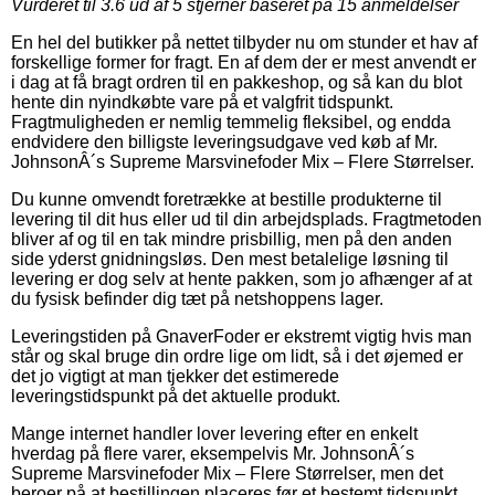
Vurderet til
3.6
ud af 5 stjerner baseret på
15
anmeldelser
En hel del butikker på nettet tilbyder nu om stunder et hav af
forskellige former for fragt. En af dem der er mest anvendt er
i dag at få bragt ordren til en pakkeshop, og så kan du blot
hente din nyindkøbte vare på et valgfrit tidspunkt.
Fragtmuligheden er nemlig temmelig fleksibel, og endda
endvidere den billigste leveringsudgave ved køb af Mr.
JohnsonÂ´s Supreme Marsvinefoder Mix – Flere Størrelser.
Du kunne omvendt foretrække at bestille produkterne til
levering til dit hus eller ud til din arbejdsplads. Fragtmetoden
bliver af og til en tak mindre prisbillig, men på den anden
side yderst gnidningsløs. Den mest betalelige løsning til
levering er dog selv at hente pakken, som jo afhænger af at
du fysisk befinder dig tæt på netshoppens lager.
Leveringstiden på GnaverFoder er ekstremt vigtig hvis man
står og skal bruge din ordre lige om lidt, så i det øjemed er
det jo vigtigt at man tjekker det estimerede
leveringstidspunkt på det aktuelle produkt.
Mange internet handler lover levering efter en enkelt
hverdag på flere varer, eksempelvis Mr. JohnsonÂ´s
Supreme Marsvinefoder Mix – Flere Størrelser, men det
beroer på at bestillingen placeres før et bestemt tidspunkt,