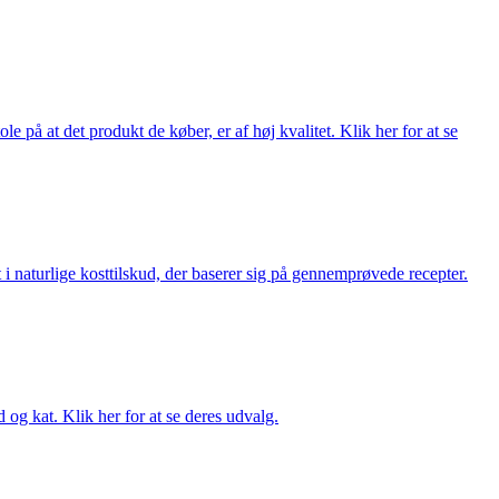
på at det produkt de køber, er af høj kvalitet. Klik her for at se
i naturlige kosttilskud, der baserer sig på gennemprøvede recepter.
og kat. Klik her for at se deres udvalg.