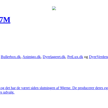
 7M
,
Bullerbox.dk
,
Animigo.dk
,
Dyrelageret.dk
,
PetLux.dk
og
DyreVerden
 og det har de været siden slutningen af 90erne. De producerer deres 
es udvalg.