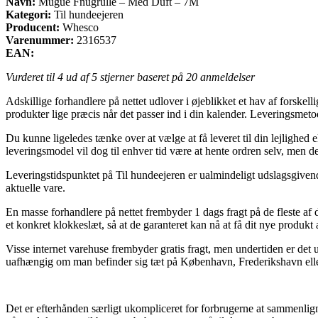
Navn:
Mugue Fnugrulle – Med Duft – 7M
Kategori:
Til hundeejeren
Producent:
Whesco
Varenummer:
2316537
EAN:
Vurderet til
4
ud af 5 stjerner baseret på
20
anmeldelser
Adskillige forhandlere på nettet udlover i øjeblikket et hav af forske
produkter lige præcis når det passer ind i din kalender. Leveringsmetod
Du kunne ligeledes tænke over at vælge at få leveret til din lejlighed e
leveringsmodel vil dog til enhver tid være at hente ordren selv, men d
Leveringstidspunktet på Til hundeejeren er ualmindeligt udslagsgivende
aktuelle vare.
En masse forhandlere på nettet frembyder 1 dags fragt på de fleste 
et konkret klokkeslæt, så at de garanteret kan nå at få dit nye produk
Visse internet varehuse frembyder gratis fragt, men undertiden er det 
uafhængig om man befinder sig tæt på København, Frederikshavn eller Jy
Det er efterhånden særligt ukompliceret for forbrugerne at sammenligne