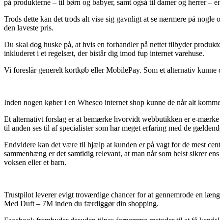
på produkterne – til børn og babyer, samt også til damer og herrer – e
Trods dette kan det trods alt vise sig gavnligt at se nærmere på nogle
den laveste pris.
Du skal dog huske på, at hvis en forhandler på nettet tilbyder produkter
inkluderet i et regelsæt, der bistår dig imod fup internet varehuse.
Vi foreslår generelt kortkøb eller MobilePay. Som et alternativ kunne
Inden nogen køber i en Whesco internet shop kunne de når alt kommer t
Et alternativt forslag er at bemærke hvorvidt webbutikken er e-mærke t
til anden ses til af specialister som har meget erfaring med de gældend
Endvidere kan det være til hjælp at kunden er på vagt for de mest ce
sammenhæng er det samtidig relevant, at man når som helst sikrer en
voksen eller et barn.
Trustpilot leverer evigt troværdige chancer for at gennemrode en læn
Med Duft – 7M inden du færdiggør din shopping.