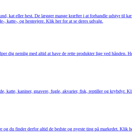
 hund, kat eller hest. De lægger mange kræfter i at forhandle udstyr til k
e-, katte-, og hesteejere. Klik her for at se deres udvalg.
er dig nemlig med altid at have de rette produkter lige ved hånden. Her 
 katte, kaniner, gnavere, fugle, akvarier, fisk, reptiller og krybdyr. Kl
og du finder derfor altid de bedste og nyeste ting på markedet. Klik he