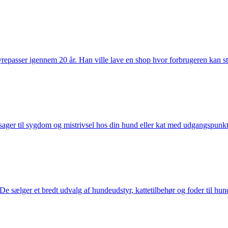
passer igennem 20 år. Han ville lave en shop hvor forbrugeren kan stole 
ager til sygdom og mistrivsel hos din hund eller kat med udgangspunkt 
sælger et bredt udvalg af hundeudstyr, kattetilbehør og foder til hund 