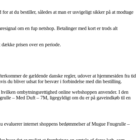
or at du bestiller, således at man er usvigeligt sikker på at modtage
faresignal om en fup netshop. Betalinger med kort er trods alt
t dække prisen over en periode.
n efterkommer de gældende danske regler, udover at hjemmesiden fra tid
vis du bliver udsat for besvær i forbindelse med din bestilling.
ks. hvilken ombytningsrettighed online webshoppen anvender. I den
grulle – Med Duft – 7M, ligegyldigt om du er på gaveindkøb til en
t du evaluerer internet shoppens bedømmelser af Mugue Fnugrulle –