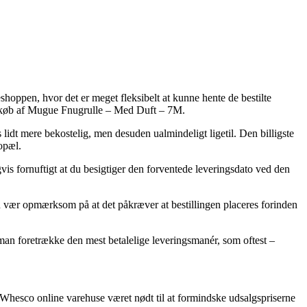
shoppen, hvor det er meget fleksibelt at kunne hente de bestilte
 ved køb af Mugue Fnugrulle – Med Duft – 7M.
is lidt mere bekostelig, men desuden ualmindeligt ligetil. Den billigste
opæl.
vis fornuftigt at du besigtiger den forventede leveringsdato ved den
 vær opmærksom på at det påkræver at bestillingen placeres forinden
e man foretrække den mest betalelige leveringsmanér, som oftest –
e Whesco online varehuse været nødt til at formindske udsalgspriserne