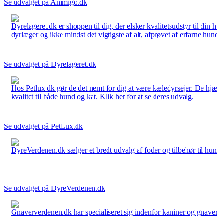
Se udvalget på Animigo.dk
Dyrelageret.dk er shoppen til dig, der elsker kvalitetsudstyr til din
dyrlæger og ikke mindst det vigtigste af alt, afprøvet af erfarne hund
Se udvalget på Dyrelageret.dk
Hos Petlux.dk gør de det nemt for dig at være kæledyrsejer. De hjælp
kvalitet til både hund og kat. Klik her for at se deres udvalg.
Se udvalget på PetLux.dk
DyreVerdenen.dk sælger et bredt udvalg af foder og tilbehør til hunde,
Se udvalget på DyreVerdenen.dk
Gnaververdenen.dk har specialiseret sig indenfor kaniner og gnavere 