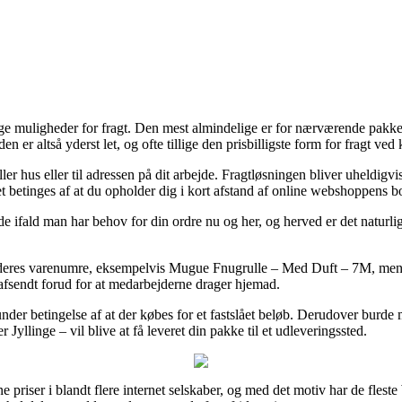
llige muligheder for fragt. Den mest almindelige er for nærværende pakke
en er altså yderst let, og ofte tillige den prisbilligste form for fragt
ller hus eller til adressen på dit arbejde. Fragtløsningen bliver uheldigv
et betinges af at du opholder dig i kort afstand af online webshoppens b
 ifald man har behov for din ordre nu og her, og herved er det naturlig
af deres varenumre, eksempelvis Mugue Fnugrulle – Med Duft – 7M, men
t afsendt forud for at medarbejderne drager hjemad.
under betingelse af at der købes for et fastslået beløb. Derudover burd
llinge – vil blive at få leveret din pakke til et udleveringssted.
 priser i blandt flere internet selskaber, og med det motiv har de flest