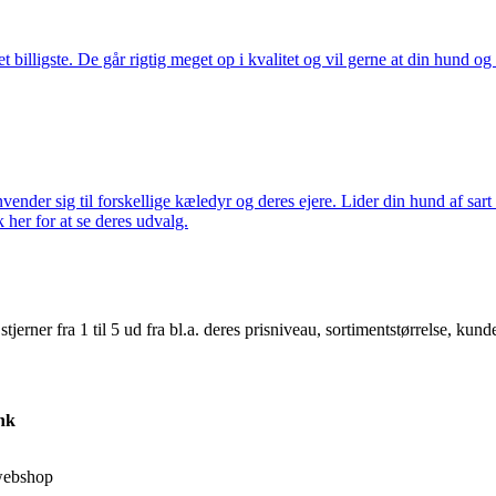
illigste. De går rigtig meget op i kvalitet og vil gerne at din hund og k
nder sig til forskellige kæledyr og deres ejere. Lider din hund af sart 
k her for at se deres udvalg.
er fra 1 til 5 ud fra bl.a. deres prisniveau, sortimentstørrelse, kunde
nk
webshop