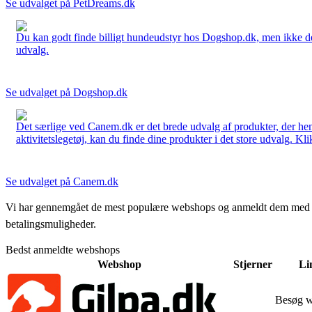
Se udvalget på PetDreams.dk
Du kan godt finde billigt hundeudstyr hos Dogshop.dk, men ikke det b
udvalg.
Se udvalget på Dogshop.dk
Det særlige ved Canem.dk er det brede udvalg af produkter, der henve
aktivitetslegetøj, kan du finde dine produkter i det store udvalg. Kli
Se udvalget på Canem.dk
Vi har gennemgået de mest populære webshops og anmeldt dem med stjern
betalingsmuligheder.
Bedst anmeldte webshops
Webshop
Stjerner
Li
Besøg 