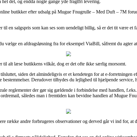
n hel del, og endda nogle gange yde fragtfri levering.
 online butikker efter udsalg på Mugue Fnugrulle – Med Duft – 7M forud f
 til en salgspris som kan ses som uendeligt billig, så er det tit være et 
 du vælge en afdragsløsning fra for eksempel ViaBill, såfremt du agter a
il alt læse butikkens vilkår, dog er det ofte ikke særlig morsomt.
ilsluttet, siden det almindeligvis er et kendetegn for at e-forretninge
e bestemmelser. Derudover tilbydes du lejlighed til hjælpende service, h
ntrale reglementer der gør sig gældende i forbindelse med handlen, f.e
s ordremail, således man i fremtiden kan bevidne handlen af Mugue Fnu
gere række andre forbrugeres observationer og derved går vi ind for, a