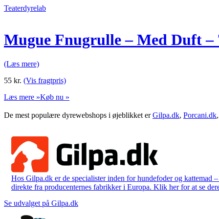
Teaterdyrelab
Mugue Fnugrulle – Med Duft –
(Læs mere)
55
kr.
(Vis fragtpris)
Læs mere »
Køb nu »
De mest populære dyrewebshops i øjeblikket er
Gilpa.dk
,
Porcani.dk
Hos Gilpa.dk er de specialister inden for hundefoder og kattemad –
direkte fra producenternes fabrikker i Europa. Klik her for at se der
Se udvalget på Gilpa.dk