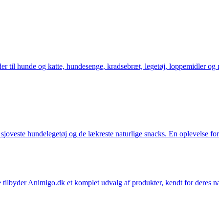
der til hunde og katte, hundesenge, kradsebræt, legetøj, loppemidler og 
t sjoveste hundelegetøj og de lækreste naturlige snacks. En oplevelse for
 tilbyder Animigo.dk et komplet udvalg af produkter, kendt for deres na