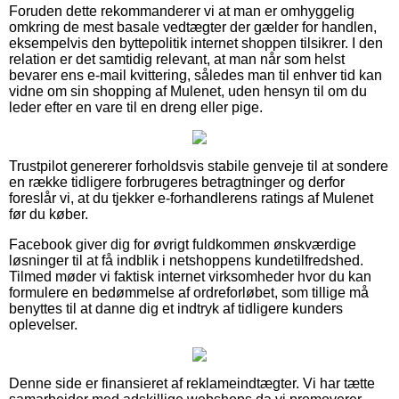
Foruden dette rekommanderer vi at man er omhyggelig
omkring de mest basale vedtægter der gælder for handlen,
eksempelvis den byttepolitik internet shoppen tilsikrer. I den
relation er det samtidig relevant, at man når som helst
bevarer ens e-mail kvittering, således man til enhver tid kan
vidne om sin shopping af Mulenet, uden hensyn til om du
leder efter en vare til en dreng eller pige.
Trustpilot genererer forholdsvis stabile genveje til at sondere
en række tidligere forbrugeres betragtninger og derfor
foreslår vi, at du tjekker e-forhandlerens ratings af Mulenet
før du køber.
Facebook giver dig for øvrigt fuldkommen ønskværdige
løsninger til at få indblik i netshoppens kundetilfredshed.
Tilmed møder vi faktisk internet virksomheder hvor du kan
formulere en bedømmelse af ordreforløbet, som tillige må
benyttes til at danne dig et indtryk af tidligere kunders
oplevelser.
Denne side er finansieret af reklameindtægter. Vi har tætte