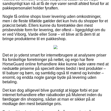
sandsynligt kan nå at få de nye varer sendt afsted forud for at
pakkepersonalet holder fyraften.
Nogle få online shops lover levering uden omkostninger,
men i de fleste tilfælde gælder det kun hvis du shopper for et
præcist beløb. Ellers kunne du foretrække den mest
prisbevidste form for levering, der oftest – ligegyldigt om du
er ved Viborg, Varde eller Sorø – vil blive at få dem til at
bringe produkterne til en pakkeshop.
Det er jo yderst smart for internetbrugere at analysere priser
fra forskellige forretninger på nettet, og ergo har flere
HorseGuard online forhandlere ikke kunne lade være med at
nedsætte priserne på specielt deres bedst i test produkter –
til babyer og børn, og samtidig også til mænd og kvinder –
enormt, og endda nogle gange byde på levering uden
betaling.
Det kan dog alligevel blive gunstigt at kigge forbi et par
internet forhandlere efter rabatkoder på Mulenet inden du
færdiggør din shopping, sådan at man er sikker på at
modtage den mest betalelige pris.