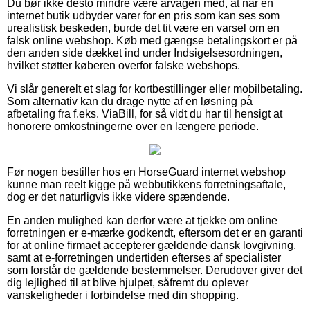
Du bør ikke desto mindre være årvågen med, at når en
internet butik udbyder varer for en pris som kan ses som
urealistisk beskeden, burde det tit være en varsel om en
falsk online webshop. Køb med gængse betalingskort er på
den anden side dækket ind under Indsigelsesordningen,
hvilket støtter køberen overfor falske webshops.
Vi slår generelt et slag for kortbestillinger eller mobilbetaling.
Som alternativ kan du drage nytte af en løsning på
afbetaling fra f.eks. ViaBill, for så vidt du har til hensigt at
honorere omkostningerne over en længere periode.
Før nogen bestiller hos en HorseGuard internet webshop
kunne man reelt kigge på webbutikkens forretningsaftale,
dog er det naturligvis ikke videre spændende.
En anden mulighed kan derfor være at tjekke om online
forretningen er e-mærke godkendt, eftersom det er en garanti
for at online firmaet accepterer gældende dansk lovgivning,
samt at e-forretningen undertiden efterses af specialister
som forstår de gældende bestemmelser. Derudover giver det
dig lejlighed til at blive hjulpet, såfremt du oplever
vanskeligheder i forbindelse med din shopping.