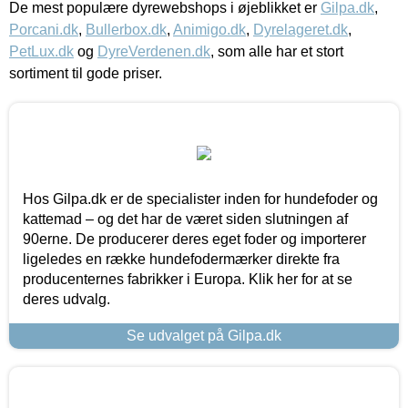
De mest populære dyrewebshops i øjeblikket er
Gilpa.dk
,
Porcani.dk
,
Bullerbox.dk
,
Animigo.dk
,
Dyrelageret.dk
,
PetLux.dk
og
DyreVerdenen.dk
, som alle har et stort
sortiment til gode priser.
Hos Gilpa.dk er de specialister inden for hundefoder og
kattemad – og det har de været siden slutningen af
90erne. De producerer deres eget foder og importerer
ligeledes en række hundefodermærker direkte fra
producenternes fabrikker i Europa. Klik her for at se
deres udvalg.
Se udvalget på Gilpa.dk