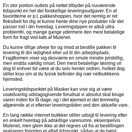
En stor portion outlets på nettet tilbyder på nuværende
tidspunkt en hel del forskellige leveringsudgaver. En af
favoritterne er p.t. pakkeshoppen, hvor det nemlig er ret
fleksibelt for dig at kunne hente dine nye produkter når det
passer ind i din hverdag. Leveringstypen er altså ultra
problemfri, og mange gange ydermere den mest betalelige
form for fragt ved køb af Mulenet.
Du kunne tillige afveje for og imod at bestille pakken til
levering til din lejlighed eller ud til din arbejdsplads.
Fragtformen viser sig desværre en smule mindre prisbillig,
men endda vældig smart. Den mest betalelige løsning vil
dog til enhver tid være at du selv henter ordren, hvilket dog
stiller krav om at du fysisk befinder dig nær netbutikkens
hjemsted.
Leveringstidspunktet på Masker kan vise sig at være
usædvanlig udslagsgivende forudsat vi absolut skal bruge
varen inden for få dage, og i det øjemed er det temmelig
afgørende at vi efterser leveringstiden ved den aktuelle vare.
En lang række internet butikker stiller udsigt til levering efter
en enkelt hverdag på adskillige varenumre, eksempelvis
Mulenet, men glem ikke at det regnes ud fra at bestillingen
realiseres forinden et aftalt tidspunkt, sådan at de højst