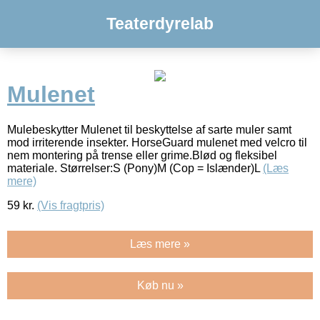
Teaterdyrelab
Mulenet
Mulebeskytter Mulenet til beskyttelse af sarte muler samt
mod irriterende insekter. HorseGuard mulenet med velcro til
nem montering på trense eller grime.Blød og fleksibel
materiale. Størrelser:S (Pony)M (Cop = Islænder)L
(Læs
mere)
59
kr.
(Vis fragtpris)
Læs mere »
Køb nu »