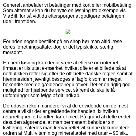
Generelt anbefaler vi betalinger med kort eller mobilbetaling.
Som alternativ kan du benytte en løsning fra eksempelvis
ViaBill, for så vidt du efterspørger at godtgøre betalingen
ude i fremtiden.
Forinden nogen bestiller på en shop bør man altid læse
deres forretningsaftale, dog er det typisk ikke særlig
morsomt.
En nem løsning kan derfor være at efterse om internet
firmaet er tilsluttet e-mærket, hvilket ofte er et billede på at
netbutikken retter sig efter de officielle danske regler, samt at
hjemmesiden jævnligt besøges af fagfolk som er meget
bekendte med de gældende regulativer. Det er en rigtig god
mulighed for hjælpende service, såfremt du skulle få
udfordringer som følge af dit indkøb.
Derudover rekommanderer vi at du er vidende om de mest
centrale vilkår der er gældende for handlen, fx hvilken
returrettighed e-handlen kører med. På grund af dette er det
desuden afgørende, at man permanent beholder sin
kvittering, således man fremadrettet vil kunne dokumentere
ordren af Multi vitamin og mineraltablet med urter – 90 stk.,