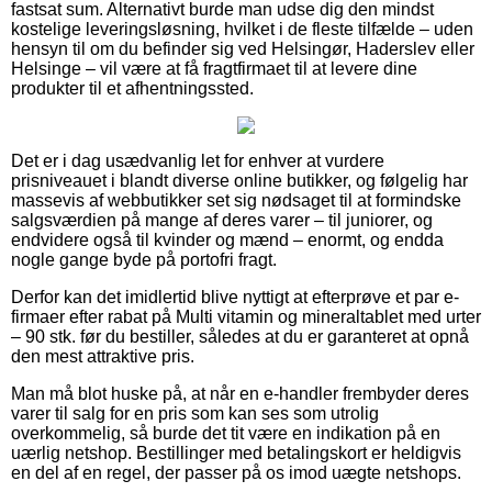
fastsat sum. Alternativt burde man udse dig den mindst
kostelige leveringsløsning, hvilket i de fleste tilfælde – uden
hensyn til om du befinder sig ved Helsingør, Haderslev eller
Helsinge – vil være at få fragtfirmaet til at levere dine
produkter til et afhentningssted.
Det er i dag usædvanlig let for enhver at vurdere
prisniveauet i blandt diverse online butikker, og følgelig har
massevis af webbutikker set sig nødsaget til at formindske
salgsværdien på mange af deres varer – til juniorer, og
endvidere også til kvinder og mænd – enormt, og endda
nogle gange byde på portofri fragt.
Derfor kan det imidlertid blive nyttigt at efterprøve et par e-
firmaer efter rabat på Multi vitamin og mineraltablet med urter
– 90 stk. før du bestiller, således at du er garanteret at opnå
den mest attraktive pris.
Man må blot huske på, at når en e-handler frembyder deres
varer til salg for en pris som kan ses som utrolig
overkommelig, så burde det tit være en indikation på en
uærlig netshop. Bestillinger med betalingskort er heldigvis
en del af en regel, der passer på os imod uægte netshops.