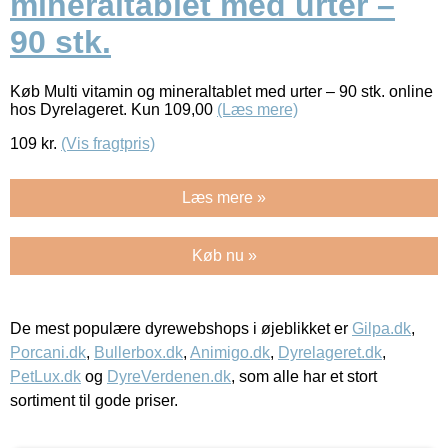
mineraltablet med urter –
90 stk.
Køb Multi vitamin og mineraltablet med urter – 90 stk. online
hos Dyrelageret. Kun 109,00
(Læs mere)
109
kr.
(Vis fragtpris)
Læs mere »
Køb nu »
De mest populære dyrewebshops i øjeblikket er
Gilpa.dk
,
Porcani.dk
,
Bullerbox.dk
,
Animigo.dk
,
Dyrelageret.dk
,
PetLux.dk
og
DyreVerdenen.dk
, som alle har et stort
sortiment til gode priser.