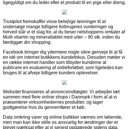
ligegyldigt om du leder efter et produkt til en pige eller dreng.
Trustpilot fremskaffer visse belejlige løsninger til at
undersøge mange tidligere forbrugeres vurderinger og
herved slår vi et slag for, at du beser netshoppens omtaler af
Multi vitamin og mineraltablet med urter – 90 stk. inden du
færdiggør din shopping.
Facebook bringer dig ydermere nogle sikre genveje til at få
en idé om internet butikkens kundefokus. Desuden møder vi
en række internet handler som tilbyder kunderne at
publicere en evaluering af ordreforløbet, som ligeledes kan
bruges til at afveje tidligere kunders oplevelser.
Websitet finansieres af annonceindtægter. Vi arbejder tæt
sammen med flere online shops i Danmark i form af at vi
præsenterer virksomhedernes produkter, og tager
godtgørelse hvis du gennemfører et køb.
Data omkring varer og online butikker værnes om løbende,
men man kan ikke stille os ansvarlig for ændringer der er
blevet iværksat efter at vi senest opdaterede sidens data.