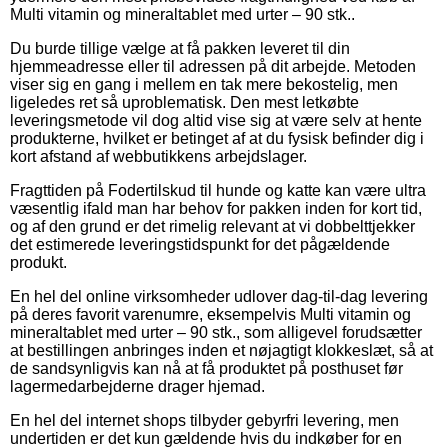
Multi vitamin og mineraltablet med urter – 90 stk..
Du burde tillige vælge at få pakken leveret til din
hjemmeadresse eller til adressen på dit arbejde. Metoden
viser sig en gang i mellem en tak mere bekostelig, men
ligeledes ret så uproblematisk. Den mest letkøbte
leveringsmetode vil dog altid vise sig at være selv at hente
produkterne, hvilket er betinget af at du fysisk befinder dig i
kort afstand af webbutikkens arbejdslager.
Fragttiden på Fodertilskud til hunde og katte kan være ultra
væsentlig ifald man har behov for pakken inden for kort tid,
og af den grund er det rimelig relevant at vi dobbelttjekker
det estimerede leveringstidspunkt for det pågældende
produkt.
En hel del online virksomheder udlover dag-til-dag levering
på deres favorit varenumre, eksempelvis Multi vitamin og
mineraltablet med urter – 90 stk., som alligevel forudsætter
at bestillingen anbringes inden et nøjagtigt klokkeslæt, så at
de sandsynligvis kan nå at få produktet på posthuset før
lagermedarbejderne drager hjemad.
En hel del internet shops tilbyder gebyrfri levering, men
undertiden er det kun gældende hvis du indkøber for en