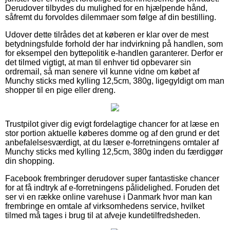
Derudover tilbydes du mulighed for en hjælpende hånd,
såfremt du forvoldes dilemmaer som følge af din bestilling.
Udover dette tilrådes det at køberen er klar over de mest
betydningsfulde forhold der har indvirkning på handlen, som
for eksempel den byttepolitik e-handlen garanterer. Derfor er
det tilmed vigtigt, at man til enhver tid opbevarer sin
ordremail, så man senere vil kunne vidne om købet af
Munchy sticks med kylling 12,5cm, 380g, ligegyldigt om man
shopper til en pige eller dreng.
Trustpilot giver dig evigt fordelagtige chancer for at læse en
stor portion aktuelle køberes domme og af den grund er det
anbefalelsesværdigt, at du læser e-forretningens omtaler af
Munchy sticks med kylling 12,5cm, 380g inden du færdiggør
din shopping.
Facebook frembringer derudover super fantastiske chancer
for at få indtryk af e-forretningens pålidelighed. Foruden det
ser vi en række online varehuse i Danmark hvor man kan
frembringe en omtale af virksomhedens service, hvilket
tilmed må tages i brug til at afveje kundetilfredsheden.