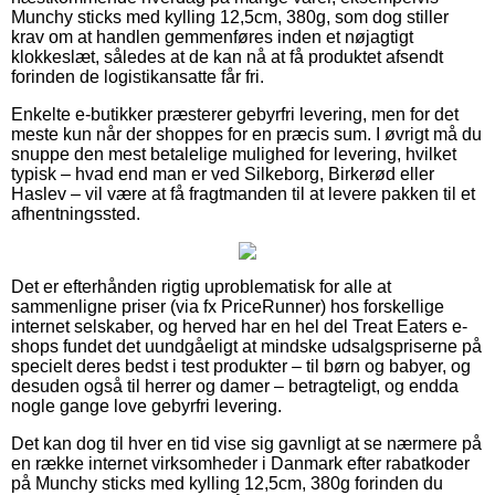
Munchy sticks med kylling 12,5cm, 380g, som dog stiller
krav om at handlen gemmenføres inden et nøjagtigt
klokkeslæt, således at de kan nå at få produktet afsendt
forinden de logistikansatte får fri.
Enkelte e-butikker præsterer gebyrfri levering, men for det
meste kun når der shoppes for en præcis sum. I øvrigt må du
snuppe den mest betalelige mulighed for levering, hvilket
typisk – hvad end man er ved Silkeborg, Birkerød eller
Haslev – vil være at få fragtmanden til at levere pakken til et
afhentningssted.
Det er efterhånden rigtig uproblematisk for alle at
sammenligne priser (via fx PriceRunner) hos forskellige
internet selskaber, og herved har en hel del Treat Eaters e-
shops fundet det uundgåeligt at mindske udsalgspriserne på
specielt deres bedst i test produkter – til børn og babyer, og
desuden også til herrer og damer – betragteligt, og endda
nogle gange love gebyrfri levering.
Det kan dog til hver en tid vise sig gavnligt at se nærmere på
en række internet virksomheder i Danmark efter rabatkoder
på Munchy sticks med kylling 12,5cm, 380g forinden du