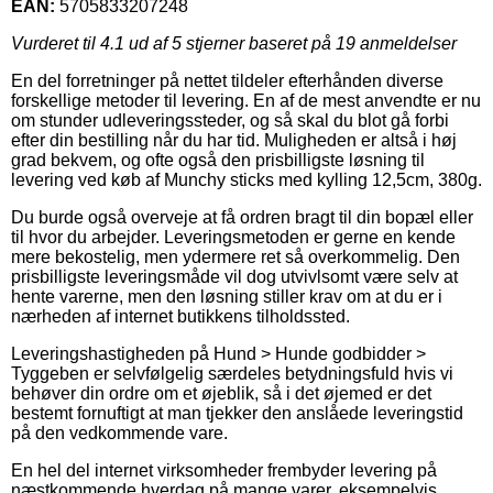
EAN:
5705833207248
Vurderet til
4.1
ud af 5 stjerner baseret på
19
anmeldelser
En del forretninger på nettet tildeler efterhånden diverse
forskellige metoder til levering. En af de mest anvendte er nu
om stunder udleveringssteder, og så skal du blot gå forbi
efter din bestilling når du har tid. Muligheden er altså i høj
grad bekvem, og ofte også den prisbilligste løsning til
levering ved køb af Munchy sticks med kylling 12,5cm, 380g.
Du burde også overveje at få ordren bragt til din bopæl eller
til hvor du arbejder. Leveringsmetoden er gerne en kende
mere bekostelig, men ydermere ret så overkommelig. Den
prisbilligste leveringsmåde vil dog utvivlsomt være selv at
hente varerne, men den løsning stiller krav om at du er i
nærheden af internet butikkens tilholdssted.
Leveringshastigheden på Hund > Hunde godbidder >
Tyggeben er selvfølgelig særdeles betydningsfuld hvis vi
behøver din ordre om et øjeblik, så i det øjemed er det
bestemt fornuftigt at man tjekker den anslåede leveringstid
på den vedkommende vare.
En hel del internet virksomheder frembyder levering på
næstkommende hverdag på mange varer, eksempelvis