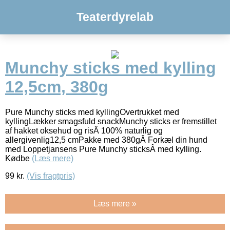
Teaterdyrelab
Munchy sticks med kylling
12,5cm, 380g
Pure Munchy sticks med kyllingOvertrukket med
kyllingLækker smagsfuld snackMunchy sticks er fremstillet
af hakket oksehud og risÂ 100% naturlig og
allergivenlig12,5 cmPakke med 380gÂ Forkæl din hund
med Loppetjansens Pure Munchy sticksÂ med kylling.
Kødbe
(Læs mere)
99
kr.
(Vis fragtpris)
Læs mere »