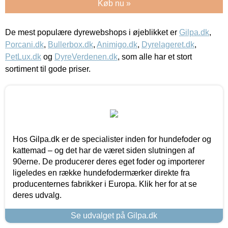
Køb nu »
De mest populære dyrewebshops i øjeblikket er
Gilpa.dk
,
Porcani.dk
,
Bullerbox.dk
,
Animigo.dk
,
Dyrelageret.dk
,
PetLux.dk
og
DyreVerdenen.dk
, som alle har et stort
sortiment til gode priser.
Hos Gilpa.dk er de specialister inden for hundefoder og
kattemad – og det har de været siden slutningen af
90erne. De producerer deres eget foder og importerer
ligeledes en række hundefodermærker direkte fra
producenternes fabrikker i Europa. Klik her for at se
deres udvalg.
Se udvalget på Gilpa.dk