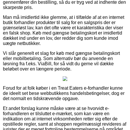
gennemfører din bestilling, så du er tryg ved at indhente den
skarpeste pris.
Man må imidlertid ikke glemme, at i tilfælde af at en internet
butik forhandler produkter til salg for en salgspris der er
grænseløst lav, kan det ofte være et karakteristika der viser
en falsk shop. Køb med gængse betalingskort er imidlertid
dækket ind under en lov, der redder dig som kunde imod
uægte netbutikker.
Vi slår generelt et slag for køb med gængse betalingskort
eller mobilbetaling. Som alternativ bør du anvende en
løsning fra f.eks. ViaBill, for så vidt du gerne vil dække
beløbet over en længere periode.
Forud for at folk køber i en Treat Eaters e-forhandler kunne
de ideelt set bese webbutikkens handelsbetingelser, dog er
det normalt en tidskrævende opgave.
Et andet forslag kunne måske være at se hvorvidt e-
forhandleren er tilsluttet e-mærket, som kan være en
indikation om at internet virksomheden retter sig efter de
opstillede regler, samt at shoppen regelmæssigt revideres af
jurister der er meget fortrolige bestemmelserne på området.