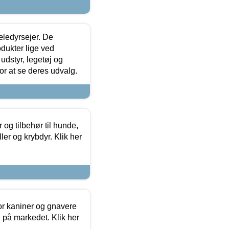
æledyrsejer. De
odukter lige ved
udstyr, legetøj og
 for at se deres udvalg.
og tilbehør til hunde,
ller og krybdyr. Klik her
or kaniner og gnavere
g på markedet. Klik her