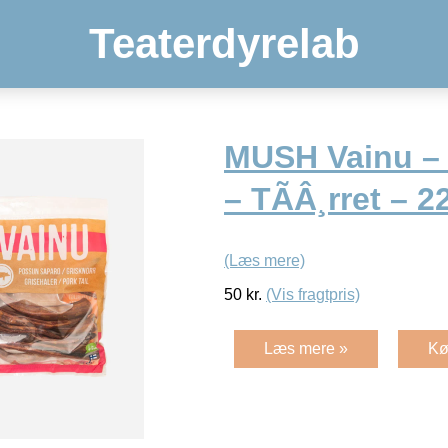
Teaterdyrelab
MUSH Vainu – 
– TÃÂ¸rret – 2
(Læs mere)
50
kr.
(Vis fragtpris)
Læs mere »
Kø