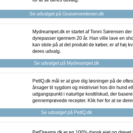
Se udvalget på Gnaververdenen.dk
Mydreampet.dk er startet af Tonni Sørensen der
dyrepasser igennem 20 år. Han ville lave en sh
kan stole på at det produkt de køber, er af høj kval
deres udvalg.
Se udvalget på Mydreampet.dk
PetIQ.dk mål er at give dig løsninger på de oft
årsager til sygdom og mistrivsel hos din hund el
udgangspunkt i naturlige kosttilskud, der basere
gennemprøvede recepter. Klik her for at se dere
Se udvalget på PetIQ.dk
PetDreams.dk er en 100% dansk ejet og drevet 