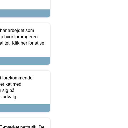
 har arbejdet som
op hvor forbrugeren
itet. Klik her for at se
est forekommende
ler kat med
r sig på
s udvalg.
E-mærket netbutik. De