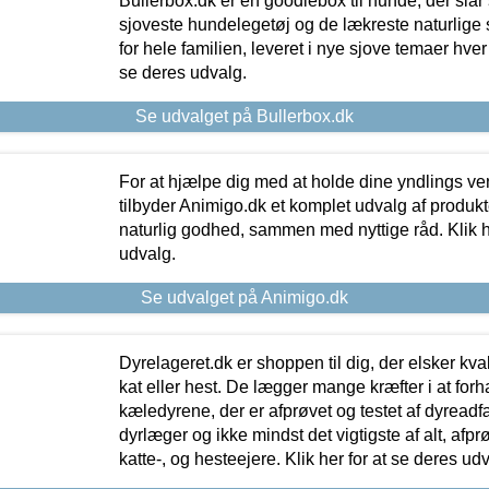
Bullerbox.dk er en goodiebox til hunde, der slår 
sjoveste hundelegetøj og de lækreste naturlige
for hele familien, leveret i nye sjove temaer hver
se deres udvalg.
Se udvalget på Bullerbox.dk
For at hjælpe dig med at holde dine yndlings v
tilbyder Animigo.dk et komplet udvalg af produkte
naturlig godhed, sammen med nyttige råd. Klik he
udvalg.
Se udvalget på Animigo.dk
Dyrelageret.dk er shoppen til dig, der elsker kvali
kat eller hest. De lægger mange kræfter i at forha
kæledyrene, der er afprøvet og testet af dyreadf
dyrlæger og ikke mindst det vigtigste af alt, afpr
katte-, og hesteejere. Klik her for at se deres udv