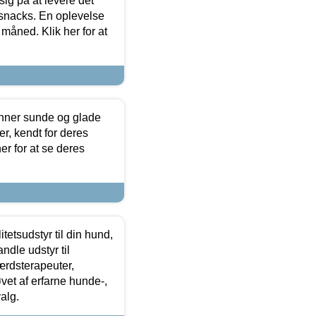
sig på at levere det
 snacks. En oplevelse
 måned. Klik her for at
enner sunde og glade
r, kendt for deres
r for at se deres
tetsudstyr til din hund,
ndle udstyr til
ærdsterapeuter,
øvet af erfarne hunde-,
alg.