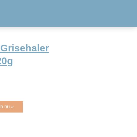
Grisehaler
20g
b nu »