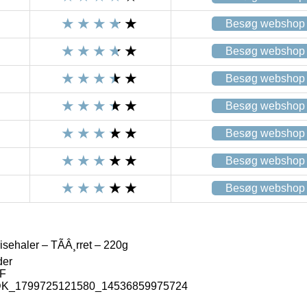
Besøg webshop
Besøg webshop
Besøg webshop
Besøg webshop
Besøg webshop
Besøg webshop
Besøg webshop
ehaler – TÃÂ¸rret – 220g
der
F
_DK_1799725121580_14536859975724