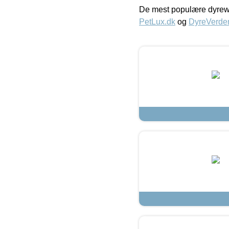
De mest populære dyrewe
PetLux.dk
og
DyreVerde