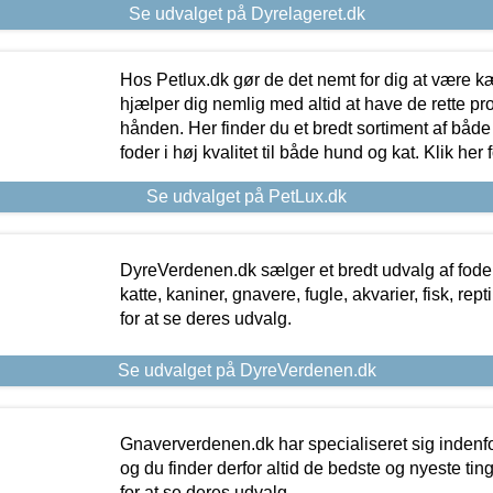
Se udvalget på Dyrelageret.dk
Hos Petlux.dk gør de det nemt for dig at være k
hjælper dig nemlig med altid at have de rette pr
hånden. Her finder du et bredt sortiment af både 
foder i høj kvalitet til både hund og kat. Klik her
Se udvalget på PetLux.dk
DyreVerdenen.dk sælger et bredt udvalg af foder 
katte, kaniner, gnavere, fugle, akvarier, fisk, repti
for at se deres udvalg.
Se udvalget på DyreVerdenen.dk
Gnaververdenen.dk har specialiseret sig indenf
og du finder derfor altid de bedste og nyeste tin
for at se deres udvalg.