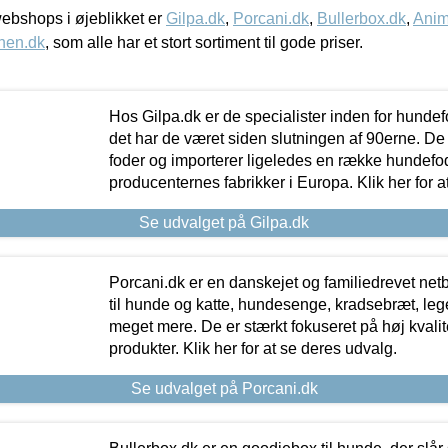
bshops i øjeblikket er
Gilpa.dk
,
Porcani.dk
,
Bullerbox.dk
,
Anim
nen.dk
, som alle har et stort sortiment til gode priser.
Hos Gilpa.dk er de specialister inden for hunde
det har de været siden slutningen af 90erne. De
foder og importerer ligeledes en række hundefo
producenternes fabrikker i Europa. Klik her for a
Se udvalget på Gilpa.dk
Porcani.dk er en danskejet og familiedrevet netb
til hunde og katte, hundesenge, kradsebræt, leg
meget mere. De er stærkt fokuseret på høj kvali
produkter. Klik her for at se deres udvalg.
Se udvalget på Porcani.dk