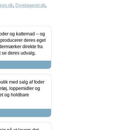
igo.dk
,
Dyrelageret.dk
,
foder og kattemad – og
 producerer deres eget
dermærker direkte fra
t se deres udvalg.
utik med salg af foder
etøj, loppemidler og
tet og holdbare