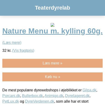
Teaterdyrelab
Nature Menu m. kylling 60g.
(Læs mere)
32
kr.
(Vis fragtpris)
Læs mere »
Køb nu »
De mest populære dyrewebshops i øjeblikket er
Gilpa.dk
,
Porcani.dk
,
Bullerbox.dk
,
Animigo.dk
,
Dyrelageret.dk
,
PetLux.dk
og
DyreVerdenen.dk
, som alle har et stort