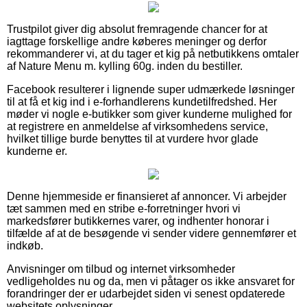
Trustpilot giver dig absolut fremragende chancer for at
iagttage forskellige andre køberes meninger og derfor
rekommanderer vi, at du tager et kig på netbutikkens omtaler
af Nature Menu m. kylling 60g. inden du bestiller.
Facebook resulterer i lignende super udmærkede løsninger
til at få et kig ind i e-forhandlerens kundetilfredshed. Her
møder vi nogle e-butikker som giver kunderne mulighed for
at registrere en anmeldelse af virksomhedens service,
hvilket tillige burde benyttes til at vurdere hvor glade
kunderne er.
Denne hjemmeside er finansieret af annoncer. Vi arbejder
tæt sammen med en stribe e-forretninger hvori vi
markedsfører butikkernes varer, og indhenter honorar i
tilfælde af at de besøgende vi sender videre gennemfører et
indkøb.
Anvisninger om tilbud og internet virksomheder
vedligeholdes nu og da, men vi påtager os ikke ansvaret for
forandringer der er udarbejdet siden vi senest opdaterede
websitets oplysninger.