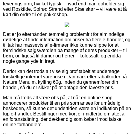
leveringsform, hvilket typisk – hvad end man opholder sig
ved Roskilde, Solrød Strand eller Skælskør – vil være at få
kørt din ordre til en pakkeshop.
Det er jo efterhånden temmelig problemfrit for almindelige
dødelige at finde information om priser fra flere e-handler, og
til tak har massevis af e-firmaer ikke kunne slippe for at
formindske salgsværdien på mange af deres produkter – til
børn, og ligeså til damer og herrer – kolossalt, og endda
nogle gange yde fri fragt.
Derfor kan det trods alt vise sig profitabelt at undersøge
forskellige internet varehuse i Danmark efter rabatkoder på
Nature Menu m. kylling 60g. inden du gennemfører din
handel, så du er sikker på at antage den laveste pris.
Man må trods alt være obs på, at når en online shop
annoncerer produkter til en pris som anses for umådelig
beskeden, så kunne det undertiden være en indikation på en
fup e-handler. Bestillinger med kort er imidlertid omfattet af
en foranstaltning, der dækker dig som køber imod falske
online forhandlere.