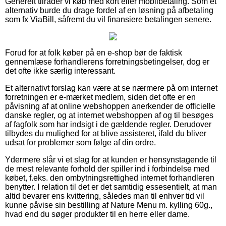
Generelt tilråder vi køb med kort eller mobilbetaling. Som et
alternativ burde du drage fordel af en løsning på afbetaling
som fx ViaBill, såfremt du vil finansiere betalingen senere.
Forud for at folk køber på en e-shop bør de faktisk
gennemlæse forhandlerens forretningsbetingelser, dog er
det ofte ikke særlig interessant.
Et alternativt forslag kan være at se nærmere på om internet
forretningen er e-mærket medlem, siden det ofte er en
påvisning af at online webshoppen anerkender de officielle
danske regler, og at internet webshoppen af og til besøges
af fagfolk som har indsigt i de gældende regler. Derudover
tilbydes du mulighed for at blive assisteret, ifald du bliver
udsat for problemer som følge af din ordre.
Ydermere slår vi et slag for at kunden er hensynstagende til
de mest relevante forhold der spiller ind i forbindelse med
købet, f.eks. den ombytningsrettighed internet forhandleren
benytter. I relation til det er det samtidig essesentielt, at man
altid bevarer ens kvittering, således man til enhver tid vil
kunne påvise sin bestilling af Nature Menu m. kylling 60g.,
hvad end du søger produkter til en herre eller dame.