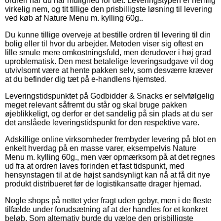
ordren når du har mulighed for det. Leveringstypen er nemlig
virkelig nem, og tit tillige den prisbilligste løsning til levering
ved køb af Nature Menu m. kylling 60g..
Du kunne tillige overveje at bestille ordren til levering til din
bolig eller til hvor du arbejder. Metoden viser sig oftest en
lille smule mere omkostningsfuld, men derudover i høj grad
uproblematisk. Den mest betalelige leveringsudgave vil dog
utvivlsomt være at hente pakken selv, som desværre kræver
at du befinder dig tæt på e-handlens hjemsted.
Leveringstidspunktet på Godbidder & Snacks er selvfølgelig
meget relevant såfremt du står og skal bruge pakken
øjeblikkeligt, og derfor er det sandelig på sin plads at du ser
det anslåede leveringstidspunkt for den respektive vare.
Adskillige online virksomheder frembyder levering på blot en
enkelt hverdag på en masse varer, eksempelvis Nature
Menu m. kylling 60g., men vær opmærksom på at det regnes
ud fra at ordren laves forinden et fast tidspunkt, med
hensynstagen til at de højst sandsynligt kan nå at få dit nye
produkt distribueret før de logistikansatte drager hjemad.
Nogle shops på nettet yder fragt uden gebyr, men i de fleste
tilfælde under forudsætning af at der handles for et konkret
beløb. Som alternativ burde du vælge den prisbilligste