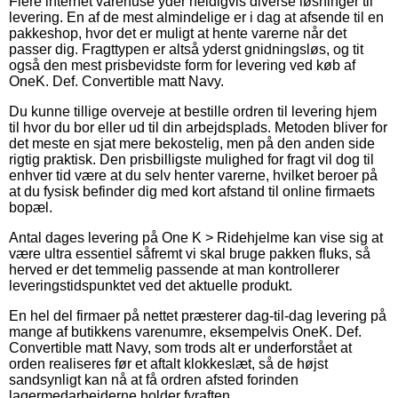
Flere internet varehuse yder heldigvis diverse løsninger til
levering. En af de mest almindelige er i dag at afsende til en
pakkeshop, hvor det er muligt at hente varerne når det
passer dig. Fragttypen er altså yderst gnidningsløs, og tit
også den mest prisbevidste form for levering ved køb af
OneK. Def. Convertible matt Navy.
Du kunne tillige overveje at bestille ordren til levering hjem
til hvor du bor eller ud til din arbejdsplads. Metoden bliver for
det meste en sjat mere bekostelig, men på den anden side
rigtig praktisk. Den prisbilligste mulighed for fragt vil dog til
enhver tid være at du selv henter varerne, hvilket beroer på
at du fysisk befinder dig med kort afstand til online firmaets
bopæl.
Antal dages levering på One K > Ridehjelme kan vise sig at
være ultra essentiel såfremt vi skal bruge pakken fluks, så
herved er det temmelig passende at man kontrollerer
leveringstidspunktet ved det aktuelle produkt.
En hel del firmaer på nettet præsterer dag-til-dag levering på
mange af butikkens varenumre, eksempelvis OneK. Def.
Convertible matt Navy, som trods alt er underforstået at
orden realiseres før et aftalt klokkeslæt, så de højst
sandsynligt kan nå at få ordren afsted forinden
lagermedarbejderne holder fyraften.