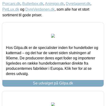
Porcani.dk
,
Bullerbox.dk
,
Animigo.dk
,
Dyrelageret.dk
,
PetLux.dk
og
DyreVerdenen.dk
, som alle har et stort
sortiment til gode priser.
Hos Gilpa.dk er de specialister inden for hundefoder og
kattemad – og det har de været siden slutningen af
90erne. De producerer deres eget foder og importerer
ligeledes en række hundefodermærker direkte fra
producenternes fabrikker i Europa. Klik her for at se
deres udvalg.
Se udvalget på Gilpa.dk