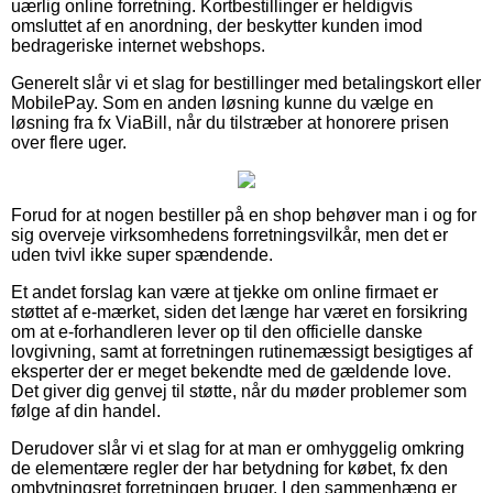
uærlig online forretning. Kortbestillinger er heldigvis
omsluttet af en anordning, der beskytter kunden imod
bedrageriske internet webshops.
Generelt slår vi et slag for bestillinger med betalingskort eller
MobilePay. Som en anden løsning kunne du vælge en
løsning fra fx ViaBill, når du tilstræber at honorere prisen
over flere uger.
Forud for at nogen bestiller på en shop behøver man i og for
sig overveje virksomhedens forretningsvilkår, men det er
uden tvivl ikke super spændende.
Et andet forslag kan være at tjekke om online firmaet er
støttet af e-mærket, siden det længe har været en forsikring
om at e-forhandleren lever op til den officielle danske
lovgivning, samt at forretningen rutinemæssigt besigtiges af
eksperter der er meget bekendte med de gældende love.
Det giver dig genvej til støtte, når du møder problemer som
følge af din handel.
Derudover slår vi et slag for at man er omhyggelig omkring
de elementære regler der har betydning for købet, fx den
ombytningsret forretningen bruger. I den sammenhæng er