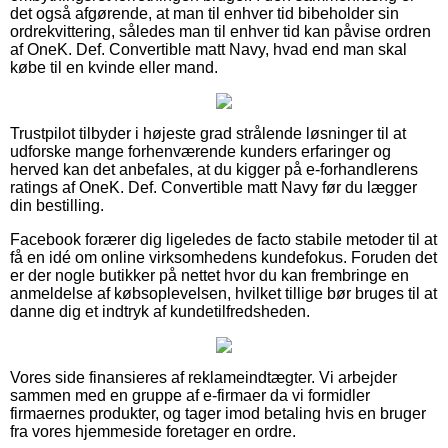
det også afgørende, at man til enhver tid bibeholder sin
ordrekvittering, således man til enhver tid kan påvise ordren
af OneK. Def. Convertible matt Navy, hvad end man skal
købe til en kvinde eller mand.
Trustpilot tilbyder i højeste grad strålende løsninger til at
udforske mange forhenværende kunders erfaringer og
herved kan det anbefales, at du kigger på e-forhandlerens
ratings af OneK. Def. Convertible matt Navy før du lægger
din bestilling.
Facebook forærer dig ligeledes de facto stabile metoder til at
få en idé om online virksomhedens kundefokus. Foruden det
er der nogle butikker på nettet hvor du kan frembringe en
anmeldelse af købsoplevelsen, hvilket tillige bør bruges til at
danne dig et indtryk af kundetilfredsheden.
Vores side finansieres af reklameindtægter. Vi arbejder
sammen med en gruppe af e-firmaer da vi formidler
firmaernes produkter, og tager imod betaling hvis en bruger
fra vores hjemmeside foretager en ordre.