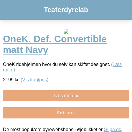
Teaterdyrelab
OneK. Def. Convertible
matt Navy
OneK ridehjelmen hvor du selv kan skiftet designet.
(Læs
mere)
2199
kr.
(Vis fragtpris)
Læs mere »
Køb nu »
De mest populære dyrewebshops i øjeblikket er
Gilpa.dk
,