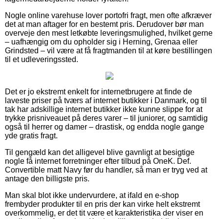
Nogle online varehuse lover portofri fragt, men ofte afkræver
det at man aftager for en bestemt pris. Derudover bør man
overveje den mest letkøbte leveringsmulighed, hvilket gerne
– uafhængig om du opholder sig i Herning, Grenaa eller
Grindsted – vil være at få fragtmanden til at køre bestillingen
til et udleveringssted.
Det er jo ekstremt enkelt for internetbrugere at finde de
laveste priser på tværs af internet butikker i Danmark, og til
tak har adskillige internet butikker ikke kunne slippe for at
trykke prisniveauet på deres varer – til juniorer, og samtidig
også til herrer og damer – drastisk, og endda nogle gange
yde gratis fragt.
Til gengæld kan det alligevel blive gavnligt at besigtige
nogle få internet forretninger efter tilbud på OneK. Def.
Convertible matt Navy før du handler, så man er tryg ved at
antage den billigste pris.
Man skal blot ikke undervurdere, at ifald en e-shop
frembyder produkter til en pris der kan virke helt ekstremt
overkommelig, er det tit være et karakteristika der viser en