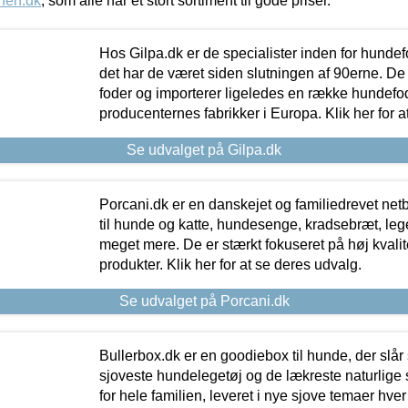
nen.dk
, som alle har et stort sortiment til gode priser.
Hos Gilpa.dk er de specialister inden for hunde
det har de været siden slutningen af 90erne. De
foder og importerer ligeledes en række hundefo
producenternes fabrikker i Europa. Klik her for a
Se udvalget på Gilpa.dk
Porcani.dk er en danskejet og familiedrevet netb
til hunde og katte, hundesenge, kradsebræt, leg
meget mere. De er stærkt fokuseret på høj kvali
produkter. Klik her for at se deres udvalg.
Se udvalget på Porcani.dk
Bullerbox.dk er en goodiebox til hunde, der slår 
sjoveste hundelegetøj og de lækreste naturlige
for hele familien, leveret i nye sjove temaer hver