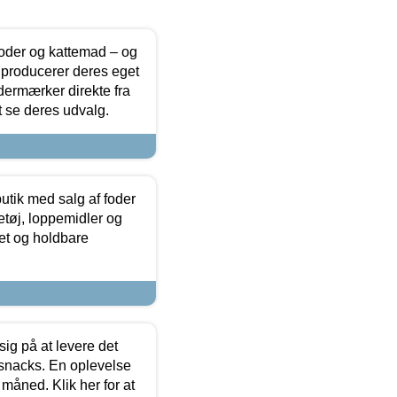
foder og kattemad – og
 producerer deres eget
dermærker direkte fra
t se deres udvalg.
utik med salg af foder
etøj, loppemidler og
tet og holdbare
sig på at levere det
 snacks. En oplevelse
 måned. Klik her for at