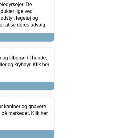
æledyrsejer. De
odukter lige ved
udstyr, legetøj og
 for at se deres udvalg.
og tilbehør til hunde,
ller og krybdyr. Klik her
or kaniner og gnavere
g på markedet. Klik her