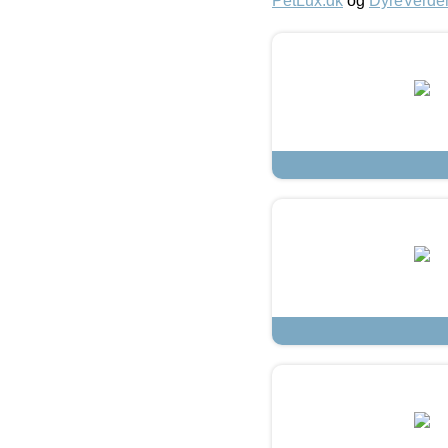
PetLux.dk
og
DyreVerde