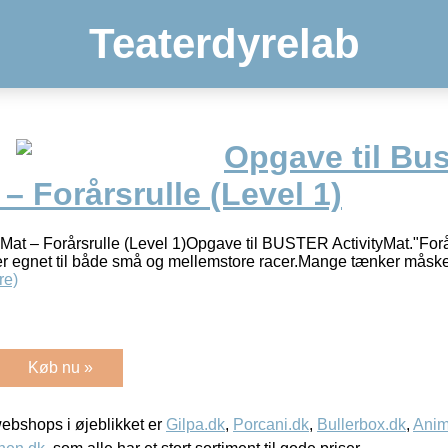
Teaterdyrelab
Opgave til Bus
 – Forårsrulle (Level 1)
tyMat – Forårsrulle (Level 1)Opgave til BUSTER ActivityMat."Fo
er egnet til både små og mellemstore racer.Mange tænker måske,
re)
Køb nu »
bshops i øjeblikket er
Gilpa.dk
,
Porcani.dk
,
Bullerbox.dk
,
Anim