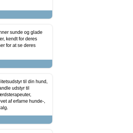
enner sunde og glade
r, kendt for deres
r for at se deres
tetsudstyr til din hund,
ndle udstyr til
ærdsterapeuter,
øvet af erfarne hunde-,
alg.