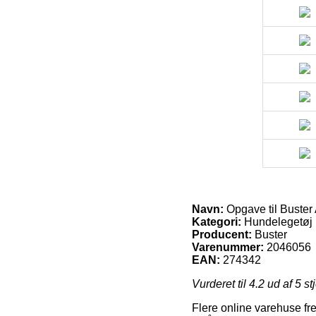
Navn:
Opgave til Buster 
Kategori:
Hundelegetøj
Producent:
Buster
Varenummer:
2046056
EAN:
274342
Vurderet til
4.2
ud af 5 st
Flere online varehuse fr