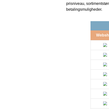
prisniveau, sortimentstø
betalingsmuligheder.
Websh