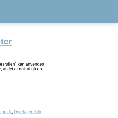
ter
rårsrullen" kan anvendes
 at det er nok at gå en
igo.dk
,
Dyrelageret.dk
,