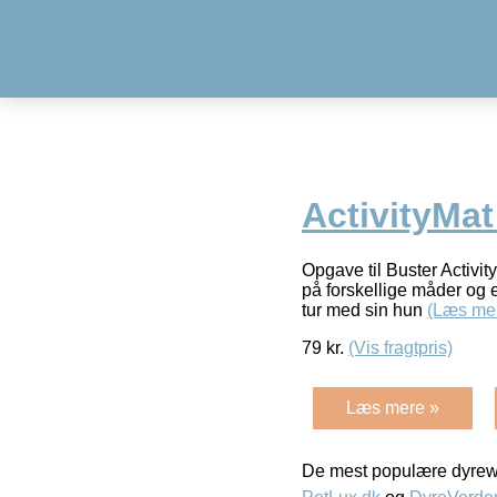
ActivityMat
Opgave til Buster Activi
på forskellige måder og 
tur med sin hun
(Læs me
79
kr.
(Vis fragtpris)
Læs mere »
De mest populære dyrewe