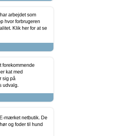
 har arbejdet som
op hvor forbrugeren
itet. Klik her for at se
est forekommende
ler kat med
r sig på
s udvalg.
E-mærket netbutik. De
hør og foder til hund