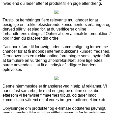
hvad end du leder efter et produkt til en pige eller dreng.
Trustpilot frembringer flere relevante muligheder for at
besigtige en række eksisterende konsumenters erfaringer og
derved slår vi et slag for, at du verificerer online
forhandlerens ratings af Ophør af den animalske produktion /
bog inden du placerer din ordre.
Facebook fører til for øvrigt uden sammenligning fornemme
chancer for at få indblik i internet butikkens kundetilfredshed.
Derudover ses en række online forretninger som tilbyder folk
at formulere en vurdering af ordreforløbet, som ligeledes
burde anvendes til at få et indtryk af tidligere kunders
oplevelser.
Denne hjemmeside er finansieret ved hjælp af reklamer. Vi
har et fast samarbejde med en gruppe online selskaber
eftersom vi fremviser firmaernes tilbud, og tager imod
kommission såfremt en af vores brugere udfører et indkøb.
Oplysninger om produkter og e-firmaer opdateres jævnligt,
men vi ønsker ikke at blive stillet ansvarlig for korrektioner