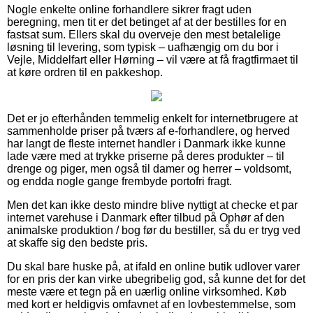
Nogle enkelte online forhandlere sikrer fragt uden
beregning, men tit er det betinget af at der bestilles for en
fastsat sum. Ellers skal du overveje den mest betalelige
løsning til levering, som typisk – uafhængig om du bor i
Vejle, Middelfart eller Hørning – vil være at få fragtfirmaet til
at køre ordren til en pakkeshop.
Det er jo efterhånden temmelig enkelt for internetbrugere at
sammenholde priser på tværs af e-forhandlere, og herved
har langt de fleste internet handler i Danmark ikke kunne
lade være med at trykke priserne på deres produkter – til
drenge og piger, men også til damer og herrer – voldsomt,
og endda nogle gange frembyde portofri fragt.
Men det kan ikke desto mindre blive nyttigt at checke et par
internet varehuse i Danmark efter tilbud på Ophør af den
animalske produktion / bog før du bestiller, så du er tryg ved
at skaffe sig den bedste pris.
Du skal bare huske på, at ifald en online butik udlover varer
for en pris der kan virke ubegribelig god, så kunne det for det
meste være et tegn på en uærlig online virksomhed. Køb
med kort er heldigvis omfavnet af en lovbestemmelse, som