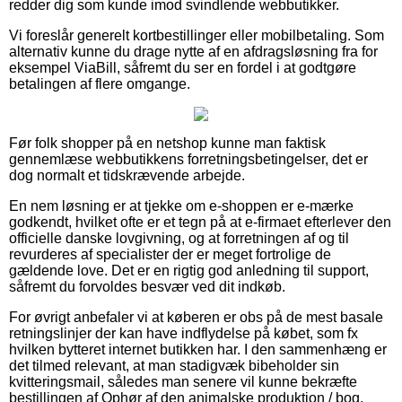
redder dig som kunde imod svindlende webbutikker.
Vi foreslår generelt kortbestillinger eller mobilbetaling. Som
alternativ kunne du drage nytte af en afdragsløsning fra for
eksempel ViaBill, såfremt du ser en fordel i at godtgøre
betalingen af flere omgange.
Før folk shopper på en netshop kunne man faktisk
gennemlæse webbutikkens forretningsbetingelser, det er
dog normalt et tidskrævende arbejde.
En nem løsning er at tjekke om e-shoppen er e-mærke
godkendt, hvilket ofte er et tegn på at e-firmaet efterlever den
officielle danske lovgivning, og at forretningen af og til
revurderes af specialister der er meget fortrolige de
gældende love. Det er en rigtig god anledning til support,
såfremt du forvoldes besvær ved dit indkøb.
For øvrigt anbefaler vi at køberen er obs på de mest basale
retningslinjer der kan have indflydelse på købet, som fx
hvilken bytteret internet butikken har. I den sammenhæng er
det tilmed relevant, at man stadigvæk bibeholder sin
kvitteringsmail, således man senere vil kunne bekræfte
bestillingen af Ophør af den animalske produktion / bog,