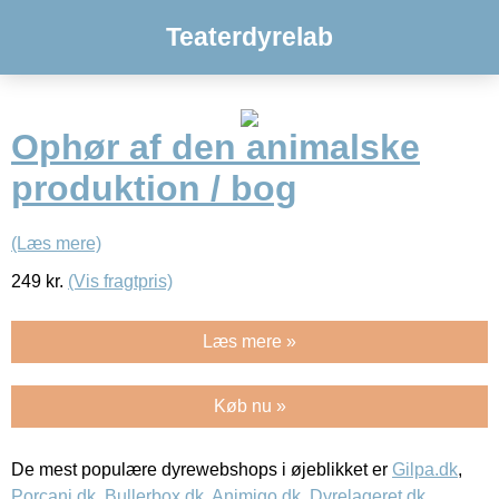
Teaterdyrelab
Ophør af den animalske
produktion / bog
(Læs mere)
249
kr.
(Vis fragtpris)
Læs mere »
Køb nu »
De mest populære dyrewebshops i øjeblikket er
Gilpa.dk
,
Porcani.dk
,
Bullerbox.dk
,
Animigo.dk
,
Dyrelageret.dk
,