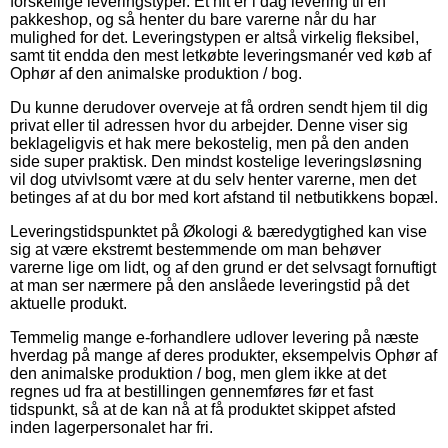
forskellige leveringstyper. Et hit er i dag levering til en
pakkeshop, og så henter du bare varerne når du har
mulighed for det. Leveringstypen er altså virkelig fleksibel,
samt tit endda den mest letkøbte leveringsmanér ved køb af
Ophør af den animalske produktion / bog.
Du kunne derudover overveje at få ordren sendt hjem til dig
privat eller til adressen hvor du arbejder. Denne viser sig
beklageligvis et hak mere bekostelig, men på den anden
side super praktisk. Den mindst kostelige leveringsløsning
vil dog utvivlsomt være at du selv henter varerne, men det
betinges af at du bor med kort afstand til netbutikkens bopæl.
Leveringstidspunktet på Økologi & bæredygtighed kan vise
sig at være ekstremt bestemmende om man behøver
varerne lige om lidt, og af den grund er det selvsagt fornuftigt
at man ser nærmere på den anslåede leveringstid på det
aktuelle produkt.
Temmelig mange e-forhandlere udlover levering på næste
hverdag på mange af deres produkter, eksempelvis Ophør af
den animalske produktion / bog, men glem ikke at det
regnes ud fra at bestillingen gennemføres før et fast
tidspunkt, så at de kan nå at få produktet skippet afsted
inden lagerpersonalet har fri.