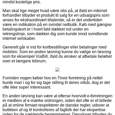
mindst kostelige pris.
Man skal lige meget hvad være obs på, at ifald en internet
forhandler tilbyder et produkt til salg for en udsalgspris som
anses for ekstraordinært tiltalende, så er det undertiden
være en indikation på en svindel netbutik. Køb med gængse
betalingskort er i hvert fald dækket ind under en
retningslinje, som dækker dig som kunde imod svindlende
internet selskaber.
Generelt går vi ind for kortbestillinger eller betalinger med
mobilen. Som en anden løsning kunne du vælge en løsning
som for eksempel ViaBill, ifald du ønsker at afbetale beløbet
over et længere tidsrum.
Forinden nogen køber hos en Trixie forretning på nettet
burde man i og for sig tage stilling til deres vilkår, dog er det
ofte ikke super interessant.
En anden løsning kan være at efterse hvorvidt e-forretningen
er medlem af e-mærke ordningen, siden det ofte er et billede
på at online firmaet respekterer de danske regler, udover at
butikken af og til kontrolleres af fagfolk der har ekspertise
inden for de gældende bestemmelser. Derudover tilbydes du