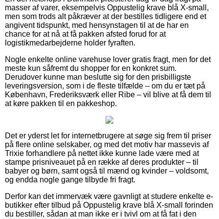
masser af varer, eksempelvis Oppustelig krave blå X-small,
men som trods alt påkræver at der bestilles tidligere end et
angivent tidspunkt, med hensynstagen til at de har en
chance for at nå at få pakken afsted forud for at
logistikmedarbejderne holder fyraften.
Nogle enkelte online varehuse lover gratis fragt, men for det
meste kun såfremt du shopper for en konkret sum.
Derudover kunne man beslutte sig for den prisbilligste
leveringsversion, som i de fleste tilfælde – om du er tæt på
København, Frederiksværk eller Ribe – vil blive at få dem til
at køre pakken til en pakkeshop.
Det er yderst let for internetbrugere at søge sig frem til priser
på flere online selskaber, og med det motiv har massevis af
Trixie forhandlere på nettet ikke kunne lade være med at
stampe prisniveauet på en række af deres produkter – til
babyer og børn, samt også til mænd og kvinder – voldsomt,
og endda nogle gange tilbyde fri fragt.
Derfor kan det immervæk være gavnligt at studere enkelte e-
butikker efter tilbud på Oppustelig krave blå X-small forinden
du bestiller, sådan at man ikke er i tvivl om at få fat i den