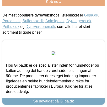
Køb nu »
De mest populære dyrewebshops i øjeblikket er
Gilpa.dk
,
Porcani.dk
,
Bullerbox.dk
,
Animigo.dk
,
Dyrelageret.dk
,
PetLux.dk
og
DyreVerdenen.dk
, som alle har et stort
sortiment til gode priser.
Hos Gilpa.dk er de specialister inden for hundefoder og
kattemad – og det har de været siden slutningen af
90erne. De producerer deres eget foder og importerer
ligeledes en række hundefodermærker direkte fra
producenternes fabrikker i Europa. Klik her for at se
deres udvalg.
Se udvalget på Gilpa.dk