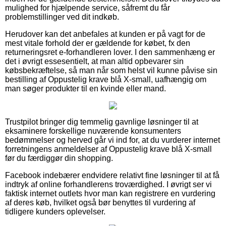
mulighed for hjælpende service, såfremt du får
problemstillinger ved dit indkøb.
Herudover kan det anbefales at kunden er på vagt for de
mest vitale forhold der er gældende for købet, fx den
returneringsret e-forhandleren lover. I den sammenhæng er
det i øvrigt essesentielt, at man altid opbevarer sin
købsbekræftelse, så man når som helst vil kunne påvise sin
bestilling af Oppustelig krave blå X-small, uafhængig om
man søger produkter til en kvinde eller mand.
Trustpilot bringer dig temmelig gavnlige løsninger til at
eksaminere forskellige nuværende konsumenters
bedømmelser og herved går vi ind for, at du vurderer internet
forretningens anmeldelser af Oppustelig krave blå X-small
før du færdiggør din shopping.
Facebook indebærer endvidere relativt fine løsninger til at få
indtryk af online forhandlerens troværdighed. I øvrigt ser vi
faktisk internet outlets hvor man kan registrere en vurdering
af deres køb, hvilket også bør benyttes til vurdering af
tidligere kunders oplevelser.