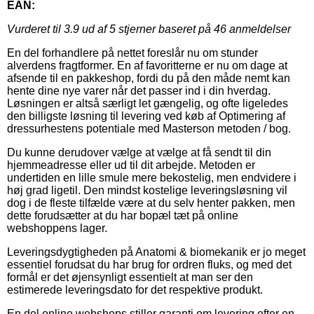
EAN:
Vurderet til
3.9
ud af 5 stjerner baseret på
46
anmeldelser
En del forhandlere på nettet foreslår nu om stunder
alverdens fragtformer. En af favoritterne er nu om dage at
afsende til en pakkeshop, fordi du på den måde nemt kan
hente dine nye varer når det passer ind i din hverdag.
Løsningen er altså særligt let gængelig, og ofte ligeledes
den billigste løsning til levering ved køb af Optimering af
dressurhestens potentiale med Masterson metoden / bog.
Du kunne derudover vælge at vælge at få sendt til din
hjemmeadresse eller ud til dit arbejde. Metoden er
undertiden en lille smule mere bekostelig, men endvidere i
høj grad ligetil. Den mindst kostelige leveringsløsning vil
dog i de fleste tilfælde være at du selv henter pakken, men
dette forudsætter at du har bopæl tæt på online
webshoppens lager.
Leveringsdygtigheden på Anatomi & biomekanik er jo meget
essentiel forudsat du har brug for ordren fluks, og med det
formål er det øjensynligt essentielt at man ser den
estimerede leveringsdato for det respektive produkt.
En del online webshops stiller garanti om levering efter en