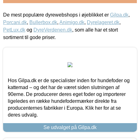
De mest populære dyrewebshops i øjeblikket er
Gilpa.dk
,
Porcani.dk
,
Bullerbox.dk
,
Animigo.dk
,
Dyrelageret.dk
,
PetLux.dk
og
DyreVerdenen.dk
, som alle har et stort
sortiment til gode priser.
Hos Gilpa.dk er de specialister inden for hundefoder og
kattemad – og det har de været siden slutningen af
90erne. De producerer deres eget foder og importerer
ligeledes en række hundefodermærker direkte fra
producenternes fabrikker i Europa. Klik her for at se
deres udvalg.
Se udvalget på Gilpa.dk