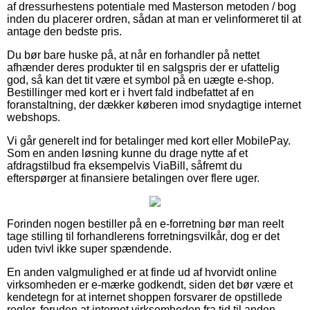
af dressurhestens potentiale med Masterson metoden / bog
inden du placerer ordren, sådan at man er velinformeret til at
antage den bedste pris.
Du bør bare huske på, at når en forhandler på nettet
afhænder deres produkter til en salgspris der er ufattelig
god, så kan det tit være et symbol på en uægte e-shop.
Bestillinger med kort er i hvert fald indbefattet af en
foranstaltning, der dækker køberen imod snydagtige internet
webshops.
Vi går generelt ind for betalinger med kort eller MobilePay.
Som en anden løsning kunne du drage nytte af et
afdragstilbud fra eksempelvis ViaBill, såfremt du
efterspørger at finansiere betalingen over flere uger.
Forinden nogen bestiller på en e-forretning bør man reelt
tage stilling til forhandlerens forretningsvilkår, dog er det
uden tvivl ikke super spændende.
En anden valgmulighed er at finde ud af hvorvidt online
virksomheden er e-mærke godkendt, siden det bør være et
kendetegn for at internet shoppen forsvarer de opstillede
regler, foruden at internet virksomheden fra tid til anden