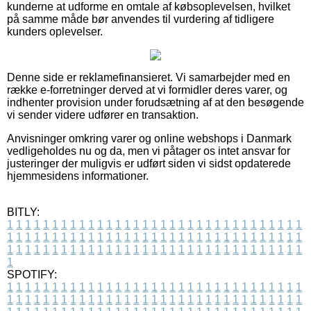
kunderne at udforme en omtale af købsoplevelsen, hvilket
på samme måde bør anvendes til vurdering af tidligere
kunders oplevelser.
Denne side er reklamefinansieret. Vi samarbejder med en
række e-forretninger derved at vi formidler deres varer, og
indhenter provision under forudsætning af at den besøgende
vi sender videre udfører en transaktion.
Anvisninger omkring varer og online webshops i Danmark
vedligeholdes nu og da, men vi påtager os intet ansvar for
justeringer der muligvis er udført siden vi sidst opdaterede
hjemmesidens informationer.
BITLY:
1
1
1
1
1
1
1
1
1
1
1
1
1
1
1
1
1
1
1
1
1
1
1
1
1
1
1
1
1
1
1
1
1
1
1
1
1
1
1
1
1
1
1
1
1
1
1
1
1
1
1
1
1
1
1
1
1
1
1
1
1
1
1
1
1
1
1
1
1
1
1
1
1
1
1
1
1
1
1
1
1
1
1
1
1
1
1
1
1
1
1
1
1
1
1
1
1
1
1
1
SPOTIFY:
1
1
1
1
1
1
1
1
1
1
1
1
1
1
1
1
1
1
1
1
1
1
1
1
1
1
1
1
1
1
1
1
1
1
1
1
1
1
1
1
1
1
1
1
1
1
1
1
1
1
1
1
1
1
1
1
1
1
1
1
1
1
1
1
1
1