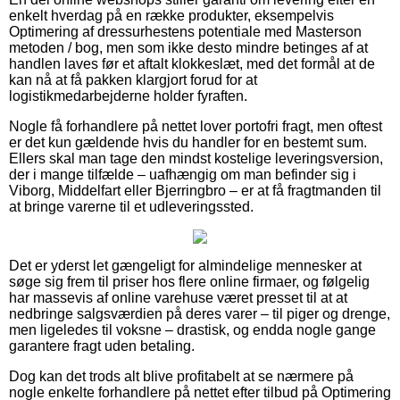
enkelt hverdag på en række produkter, eksempelvis
Optimering af dressurhestens potentiale med Masterson
metoden / bog, men som ikke desto mindre betinges af at
handlen laves før et aftalt klokkeslæt, med det formål at de
kan nå at få pakken klargjort forud for at
logistikmedarbejderne holder fyraften.
Nogle få forhandlere på nettet lover portofri fragt, men oftest
er det kun gældende hvis du handler for en bestemt sum.
Ellers skal man tage den mindst kostelige leveringsversion,
der i mange tilfælde – uafhængig om man befinder sig i
Viborg, Middelfart eller Bjerringbro – er at få fragtmanden til
at bringe varerne til et udleveringssted.
Det er yderst let gængeligt for almindelige mennesker at
søge sig frem til priser hos flere online firmaer, og følgelig
har massevis af online varehuse været presset til at at
nedbringe salgsværdien på deres varer – til piger og drenge,
men ligeledes til voksne – drastisk, og endda nogle gange
garantere fragt uden betaling.
Dog kan det trods alt blive profitabelt at se nærmere på
nogle enkelte forhandlere på nettet efter tilbud på Optimering