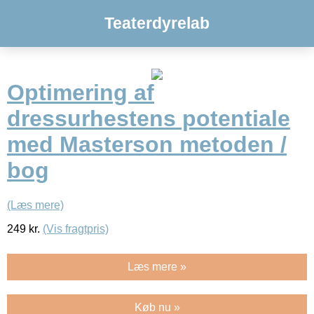
Teaterdyrelab
Optimering af
dressurhestens potentiale
med Masterson metoden /
bog
(Læs mere)
249
kr.
(Vis fragtpris)
Læs mere »
Køb nu »