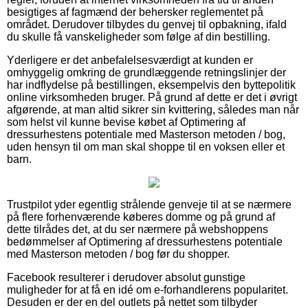
besigtiges af fagmænd der behersker reglementet på
området. Derudover tilbydes du genvej til opbakning, ifald
du skulle få vanskeligheder som følge af din bestilling.
Yderligere er det anbefalelsesværdigt at kunden er
omhyggelig omkring de grundlæggende retningslinjer der
har indflydelse på bestillingen, eksempelvis den byttepolitik
online virksomheden bruger. På grund af dette er det i øvrigt
afgørende, at man altid sikrer sin kvittering, således man når
som helst vil kunne bevise købet af Optimering af
dressurhestens potentiale med Masterson metoden / bog,
uden hensyn til om man skal shoppe til en voksen eller et
barn.
Trustpilot yder egentlig strålende genveje til at se nærmere
på flere forhenværende køberes domme og på grund af
dette tilrådes det, at du ser nærmere på webshoppens
bedømmelser af Optimering af dressurhestens potentiale
med Masterson metoden / bog før du shopper.
Facebook resulterer i derudover absolut gunstige
muligheder for at få en idé om e-forhandlerens popularitet.
Desuden er der en del outlets på nettet som tilbyder