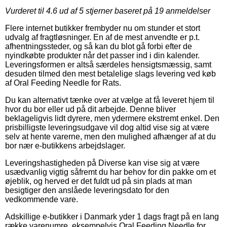
Vurderet til
4.6
ud af 5 stjerner baseret på
19
anmeldelser
Flere internet butikker frembyder nu om stunder et stort
udvalg af fragtløsninger. En af de mest anvendte er p.t.
afhentningssteder, og så kan du blot gå forbi efter de
nyindkøbte produkter når det passer ind i din kalender.
Leveringsformen er altså særdeles hensigtsmæssig, samt
desuden tilmed den mest betalelige slags levering ved køb
af Oral Feeding Needle for Rats.
Du kan alternativt tænke over at vælge at få leveret hjem til
hvor du bor eller ud på dit arbejde. Denne bliver
beklageligvis lidt dyrere, men ydermere ekstremt enkel. Den
prisbilligste leveringsudgave vil dog altid vise sig at være
selv at hente varerne, men den mulighed afhænger af at du
bor nær e-butikkens arbejdslager.
Leveringshastigheden på Diverse kan vise sig at være
usædvanlig vigtig såfremt du har behov for din pakke om et
øjeblik, og herved er det fuldt ud på sin plads at man
besigtiger den anslåede leveringsdato for den
vedkommende vare.
Adskillige e-butikker i Danmark yder 1 dags fragt på en lang
række varenumre, eksempelvis Oral Feeding Needle for