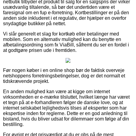
netbutik tilbyder et produkt til salg for en salgspris der virker
usædvanlig tiltalende, så bør det undertiden være et
faresignal om en fup e-forretning. Kortbestillinger er på den
anden side inkluderet i et regulativ, der hjælper en overfor
snydagtige butikker på nettet.
Vi slår generelt et slag for kortkøb eller betalinger med
mobilen. Som en alternativ mulighed kan du benytte en
afbetalingsordning som fx ViaBill, såfremt du ser en fordel i
at godtgøre prisen ude i fremtiden.
Før nogen køber i en online shop bør de faktisk overveje
netshoppens forretningsbetingelser, dog er det normalt et
tidskrævende projekt.
En anden mulighed kan være at kigge om internet
virksomheden er e-mærke tilsluttet, hvilket længe har været
et tegn på at e-forhandleren følger de danske love, og at
internet selskabet lejlighedsvis tilses af eksperter som har
ekspertise inden for reglerne. Dette er en god anledning til
bistand, hvis du bliver udsat for dilemmaer som følge af din
bestilling.
For øvrigt er det prisværdigt at du er obs på de mest