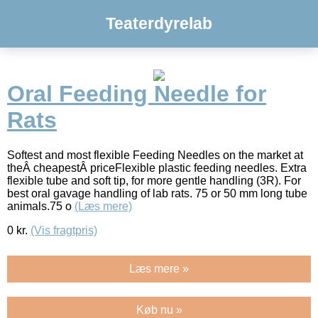
Teaterdyrelab
Oral Feeding Needle for
Rats
Softest and most flexible Feeding Needles on the market at
theÂ cheapestÂ priceFlexible plastic feeding needles. Extra
flexible tube and soft tip, for more gentle handling (3R). For
best oral gavage handling of lab rats. 75 or 50 mm long tube
animals.75 o
(Læs mere)
0
kr.
(Vis fragtpris)
Læs mere »
Køb nu »