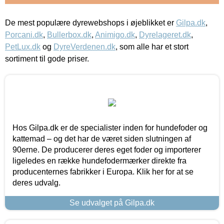
De mest populære dyrewebshops i øjeblikket er
Gilpa.dk
,
Porcani.dk
,
Bullerbox.dk
,
Animigo.dk
,
Dyrelageret.dk
,
PetLux.dk
og
DyreVerdenen.dk
, som alle har et stort
sortiment til gode priser.
Hos Gilpa.dk er de specialister inden for hundefoder og
kattemad – og det har de været siden slutningen af
90erne. De producerer deres eget foder og importerer
ligeledes en række hundefodermærker direkte fra
producenternes fabrikker i Europa. Klik her for at se
deres udvalg.
Se udvalget på Gilpa.dk