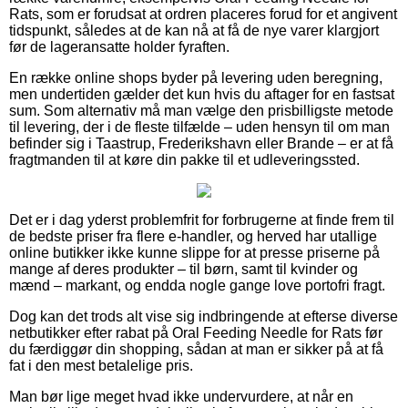
Rats, som er forudsat at ordren placeres forud for et angivent
tidspunkt, således at de kan nå at få de nye varer klargjort
før de lageransatte holder fyraften.
En række online shops byder på levering uden beregning,
men undertiden gælder det kun hvis du aftager for en fastsat
sum. Som alternativ må man vælge den prisbilligste metode
til levering, der i de fleste tilfælde – uden hensyn til om man
befinder sig i Taastrup, Frederikshavn eller Brande – er at få
fragtmanden til at køre din pakke til et udleveringssted.
Det er i dag yderst problemfrit for forbrugerne at finde frem til
de bedste priser fra flere e-handler, og herved har utallige
online butikker ikke kunne slippe for at presse priserne på
mange af deres produkter – til børn, samt til kvinder og
mænd – markant, og endda nogle gange love portofri fragt.
Dog kan det trods alt vise sig indbringende at efterse diverse
netbutikker efter rabat på Oral Feeding Needle for Rats før
du færdiggør din shopping, sådan at man er sikker på at få
fat i den mest betalelige pris.
Man bør lige meget hvad ikke undervurdere, at når en