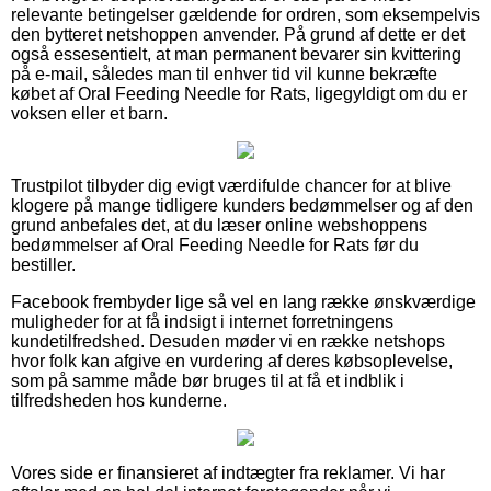
relevante betingelser gældende for ordren, som eksempelvis
den bytteret netshoppen anvender. På grund af dette er det
også essesentielt, at man permanent bevarer sin kvittering
på e-mail, således man til enhver tid vil kunne bekræfte
købet af Oral Feeding Needle for Rats, ligegyldigt om du er
voksen eller et barn.
Trustpilot tilbyder dig evigt værdifulde chancer for at blive
klogere på mange tidligere kunders bedømmelser og af den
grund anbefales det, at du læser online webshoppens
bedømmelser af Oral Feeding Needle for Rats før du
bestiller.
Facebook frembyder lige så vel en lang række ønskværdige
muligheder for at få indsigt i internet forretningens
kundetilfredshed. Desuden møder vi en række netshops
hvor folk kan afgive en vurdering af deres købsoplevelse,
som på samme måde bør bruges til at få et indblik i
tilfredsheden hos kunderne.
Vores side er finansieret af indtægter fra reklamer. Vi har