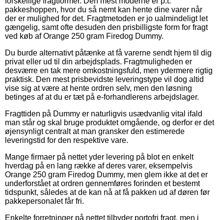
forskellige fragtformer. Den mest moderne er p.t.
pakkeshoppen, hvor du så nemt kan hente dine varer når
der er mulighed for det. Fragtmetoden er jo ualmindeligt let
gængelig, samt ofte desuden den prisbilligste form for fragt
ved køb af Orange 250 gram Firedog Dummy.
Du burde alternativt påtænke at få varerne sendt hjem til dig
privat eller ud til din arbejdsplads. Fragtmuligheden er
desværre en tak mere omkostningsfuld, men ydermere rigtig
praktisk. Den mest prisbevidste leveringstype vil dog altid
vise sig at være at hente ordren selv, men den løsning
betinges af at du er tæt på e-forhandlerens arbejdslager.
Fragttiden på Dummy er naturligvis usædvanlig vital ifald
man står og skal bruge produktet omgående, og derfor er det
øjensynligt centralt at man gransker den estimerede
leveringstid for den respektive vare.
Mange firmaer på nettet yder levering på blot en enkelt
hverdag på en lang række af deres varer, eksempelvis
Orange 250 gram Firedog Dummy, men glem ikke at det er
underforstået at ordren gennemføres forinden et bestemt
tidspunkt, således at de kan nå at få pakken ud af døren før
pakkepersonalet får fri.
Enkelte forretninger på nettet tilbyder portofri fragt, men i