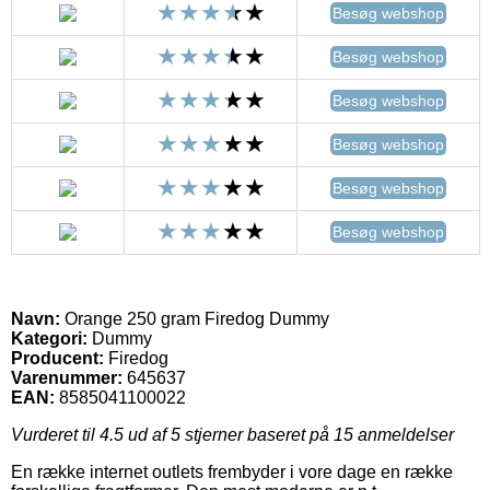
Besøg webshop
Besøg webshop
Besøg webshop
Besøg webshop
Besøg webshop
Besøg webshop
Navn:
Orange 250 gram Firedog Dummy
Kategori:
Dummy
Producent:
Firedog
Varenummer:
645637
EAN:
8585041100022
Vurderet til
4.5
ud af 5 stjerner baseret på
15
anmeldelser
En række internet outlets frembyder i vore dage en række