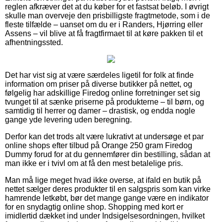
reglen afkræver det at du køber for et fastsat beløb. I øvrigt
skulle man overveje den prisbilligste fragtmetode, som i de
fleste tilfælde – uanset om du er i Randers, Hjørring eller
Assens – vil blive at få fragtfirmaet til at køre pakken til et
afhentningssted.
Det har vist sig at være særdeles ligetil for folk at finde
information om priser på diverse butikker på nettet, og
følgelig har adskillige Firedog online forretninger set sig
tvunget til at sænke priserne på produkterne – til børn, og
samtidig til herrer og damer – drastisk, og endda nogle
gange yde levering uden beregning.
Derfor kan det trods alt være lukrativt at undersøge et par
online shops efter tilbud på Orange 250 gram Firedog
Dummy forud for at du gennemfører din bestilling, sådan at
man ikke er i tvivl om at få den mest betalelige pris.
Man må lige meget hvad ikke overse, at ifald en butik på
nettet sælger deres produkter til en salgspris som kan virke
hamrende letkøbt, bør det mange gange være en indikator
for en snydagtig online shop. Shopping med kort er
imidlertid dækket ind under Indsigelsesordningen, hvilket