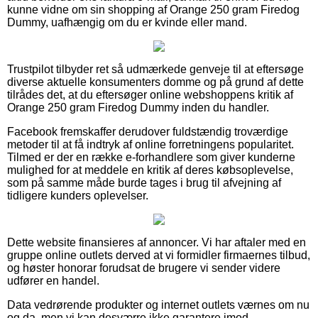
kunne vidne om sin shopping af Orange 250 gram Firedog
Dummy, uafhængig om du er kvinde eller mand.
Trustpilot tilbyder ret så udmærkede genveje til at eftersøge
diverse aktuelle konsumenters domme og på grund af dette
tilrådes det, at du eftersøger online webshoppens kritik af
Orange 250 gram Firedog Dummy inden du handler.
Facebook fremskaffer derudover fuldstændig troværdige
metoder til at få indtryk af online forretningens popularitet.
Tilmed er der en række e-forhandlere som giver kunderne
mulighed for at meddele en kritik af deres købsoplevelse,
som på samme måde burde tages i brug til afvejning af
tidligere kunders oplevelser.
Dette website finansieres af annoncer. Vi har aftaler med en
gruppe online outlets derved at vi formidler firmaernes tilbud,
og høster honorar forudsat de brugere vi sender videre
udfører en handel.
Data vedrørende produkter og internet outlets værnes om nu
og da, men vi kan desværre ikke garantere imod