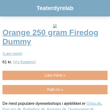
Teaterdyrelab
Orange 250 gram Firedog
Dummy
(Læs mere)
61
kr.
(Vis fragtpris)
Læs mere »
Køb nu »
De mest populære dyrewebshops i øjeblikket er
Gilpa.dk
,
Porcani.dk
,
Bullerbox.dk
,
Animigo.dk
,
Dyrelageret.dk
,