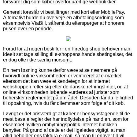
forsvarer dig som køber overfor uærlige webbutikker.
Generelt foreslår vi bestillinger med kort eller MobilePay.
Alternativt burde du overveje en afbetalingsordning som
eksempelvis ViaBill, såfremt du efterspørger at honorere
prisen over en periode.
Forud for at nogen bestiller i en Firedog shop behøver man
ideelt set tage stilling til e-shoppens handelsbetingelser, det
er dog ofte ikke særlig morsomt.
En nem løsning kunne derfor være at se nærmere på
hvorvidt online virksomheden er verificeret af e-mærket,
eftersom det kan være et kendetegn for at internet
webshoppen retter sig efter de danske retningslinjer, og at
online virksomheden løbende vurderes af jurister som
behersker reglementet på området. Desuden får du lejlighed
til opbakning, hvis du får dilemmaer som følge af dit køb.
I øvrigt er det prisværdigt at køber er hensynstagende til de
mest basale regler der har indflydelse på handlen, som for
eksempel hvilken ombytningspolitik internet butikken
benytter. På grund af dette er det ligeledes vigtigt, at man
altid beholder ens faktura e-mail, så man til enhver tid vil