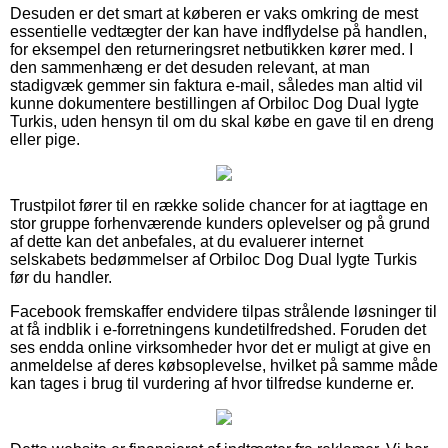
Desuden er det smart at køberen er vaks omkring de mest
essentielle vedtægter der kan have indflydelse på handlen,
for eksempel den returneringsret netbutikken kører med. I
den sammenhæng er det desuden relevant, at man
stadigvæk gemmer sin faktura e-mail, således man altid vil
kunne dokumentere bestillingen af Orbiloc Dog Dual lygte
Turkis, uden hensyn til om du skal købe en gave til en dreng
eller pige.
Trustpilot fører til en række solide chancer for at iagttage en
stor gruppe forhenværende kunders oplevelser og på grund
af dette kan det anbefales, at du evaluerer internet
selskabets bedømmelser af Orbiloc Dog Dual lygte Turkis
før du handler.
Facebook fremskaffer endvidere tilpas strålende løsninger til
at få indblik i e-forretningens kundetilfredshed. Foruden det
ses endda online virksomheder hvor det er muligt at give en
anmeldelse af deres købsoplevelse, hvilket på samme måde
kan tages i brug til vurdering af hvor tilfredse kunderne er.