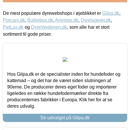
De mest populære dyrewebshops i øjeblikket er
Gilpa.dk
,
Porcani.dk
,
Bullerbox.dk
,
Animigo.dk
,
Dyrelageret.dk
,
PetLux.dk
og
DyreVerdenen.dk
, som alle har et stort
sortiment til gode priser.
Hos Gilpa.dk er de specialister inden for hundefoder og
kattemad – og det har de været siden slutningen af
90erne. De producerer deres eget foder og importerer
ligeledes en række hundefodermærker direkte fra
producenternes fabrikker i Europa. Klik her for at se
deres udvalg.
Se udvalget på Gilpa.dk