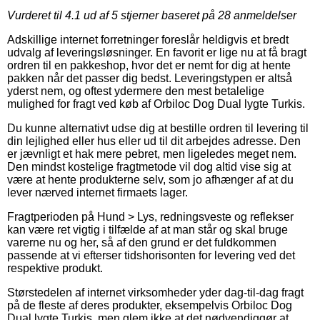
Vurderet til
4.1
ud af 5 stjerner baseret på
28
anmeldelser
Adskillige internet forretninger foreslår heldigvis et bredt
udvalg af leveringsløsninger. En favorit er lige nu at få bragt
ordren til en pakkeshop, hvor det er nemt for dig at hente
pakken når det passer dig bedst. Leveringstypen er altså
yderst nem, og oftest ydermere den mest betalelige
mulighed for fragt ved køb af Orbiloc Dog Dual lygte Turkis.
Du kunne alternativt udse dig at bestille ordren til levering til
din lejlighed eller hus eller ud til dit arbejdes adresse. Den
er jævnligt et hak mere pebret, men ligeledes meget nem.
Den mindst kostelige fragtmetode vil dog altid vise sig at
være at hente produkterne selv, som jo afhænger af at du
lever nærved internet firmaets lager.
Fragtperioden på Hund > Lys, redningsveste og reflekser
kan være ret vigtig i tilfælde af at man står og skal bruge
varerne nu og her, så af den grund er det fuldkommen
passende at vi efterser tidshorisonten for levering ved det
respektive produkt.
Størstedelen af internet virksomheder yder dag-til-dag fragt
på de fleste af deres produkter, eksempelvis Orbiloc Dog
Dual lygte Turkis, men glem ikke at det nødvendiggør at