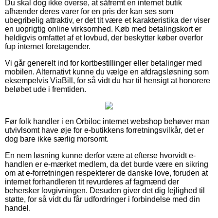
Du skal dog ikke overse, at såfremt en internet butik
afhænder deres varer for en pris der kan ses som
ubegribelig attraktiv, er det tit være et karakteristika der viser
en uoprigtig online virksomhed. Køb med betalingskort er
heldigvis omfattet af et lovbud, der beskytter køber overfor
fup internet foretagender.
Vi går generelt ind for kortbestillinger eller betalinger med
mobilen. Alternativt kunne du vælge en afdragsløsning som
eksempelvis ViaBill, for så vidt du har til hensigt at honorere
beløbet ude i fremtiden.
Før folk handler i en Orbiloc internet webshop behøver man
utvivlsomt have øje for e-butikkens forretningsvilkår, det er
dog bare ikke særlig morsomt.
En nem løsning kunne derfor være at efterse hvorvidt e-
handlen er e-mærket medlem, da det burde være en sikring
om at e-forretningen respekterer de danske love, foruden at
internet forhandleren tit revurderes af fagmænd der
behersker lovgivningen. Desuden giver det dig lejlighed til
støtte, for så vidt du får udfordringer i forbindelse med din
handel.