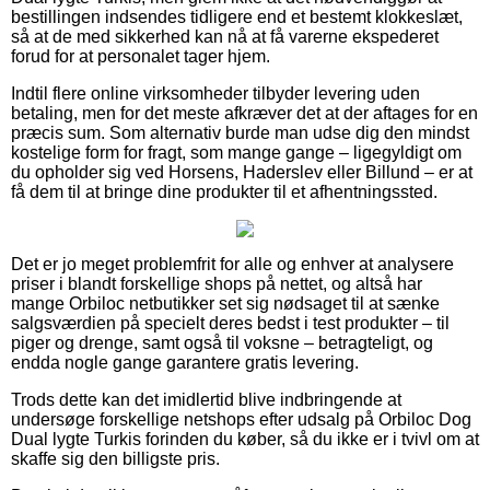
bestillingen indsendes tidligere end et bestemt klokkeslæt,
så at de med sikkerhed kan nå at få varerne ekspederet
forud for at personalet tager hjem.
Indtil flere online virksomheder tilbyder levering uden
betaling, men for det meste afkræver det at der aftages for en
præcis sum. Som alternativ burde man udse dig den mindst
kostelige form for fragt, som mange gange – ligegyldigt om
du opholder sig ved Horsens, Haderslev eller Billund – er at
få dem til at bringe dine produkter til et afhentningssted.
Det er jo meget problemfrit for alle og enhver at analysere
priser i blandt forskellige shops på nettet, og altså har
mange Orbiloc netbutikker set sig nødsaget til at sænke
salgsværdien på specielt deres bedst i test produkter – til
piger og drenge, samt også til voksne – betragteligt, og
endda nogle gange garantere gratis levering.
Trods dette kan det imidlertid blive indbringende at
undersøge forskellige netshops efter udsalg på Orbiloc Dog
Dual lygte Turkis forinden du køber, så du ikke er i tvivl om at
skaffe sig den billigste pris.