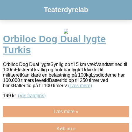
Teaterdyrelab
Orbiloc Dog Dual lygte
Turkis
Orbiloc Dog Dual lygteSynlig op til 5 km vækVandtæt ned til
100mEkstremt kraftig og holdbar lygteUdviklet til
militæretKan klare en belastning på 100kgLysdioderne har
100.000 timers levetidBatteritid op til 250 timer ved
blinkBatteritid på til 100 timer v
(Læs mere)
199
kr.
(Vis fragtpris)
Læs mere »
Køb nu »